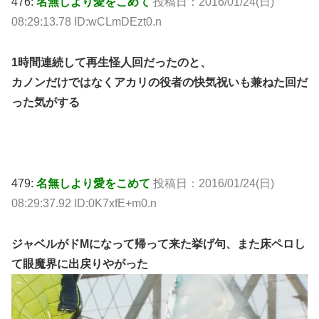
476:
名無しより愛をこめて
投稿日：2016/01/24(日)
08:29:13.78 ID:wCLmDEzt0.n
1時間連続して再生怪人回だったのと、
カノンだけではなくアカリの役者の快気祝いも兼ねた回だ
った気がする
479:
名無しより愛をこめて
投稿日：2016/01/24(日)
08:29:37.92 ID:0K7xfE+m0.n
ジャベルがドMになって帰って来た挙げ句、また床ペロし
て眼魔界に出戻りやがった