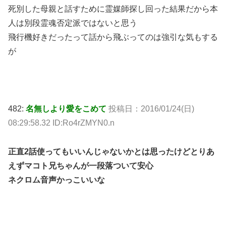
死別した母親と話すために霊媒師探し回った結果だから本
人は別段霊魂否定派ではないと思う
飛行機好きだったって話から飛ぶってのは強引な気もする
が
482:
名無しより愛をこめて
投稿日：2016/01/24(日)
08:29:58.32 ID:Ro4rZMYN0.n
正直2話使ってもいいんじゃないかとは思ったけどとりあ
えずマコト兄ちゃんが一段落ついて安心
ネクロム音声かっこいいな