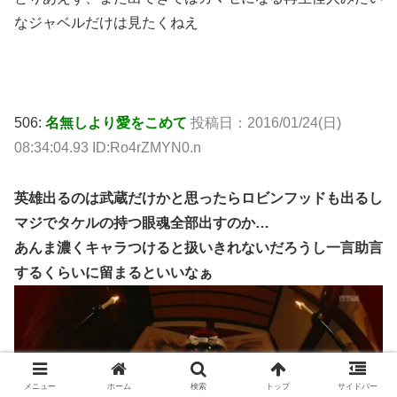
なジャベルだけは見たくねえ
506:
名無しより愛をこめて
投稿日：2016/01/24(日)
08:34:04.93 ID:Ro4rZMYN0.n
英雄出るのは武蔵だけかと思ったらロビンフッドも出るし
マジでタケルの持つ眼魂全部出すのか…
あんま濃くキャラつけると扱いきれないだろうし一言助言
するくらいに留まるといいなぁ
メニュー
ホーム
検索
トップ
サイドバー