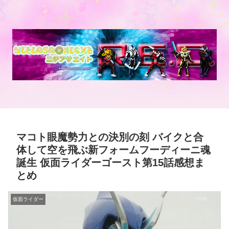
マコト眼魔勢力との決別の刻 バイクと合
体して空を飛ぶ新フォームフーディーニ魂
誕生 仮面ライダーゴースト第15話感想ま
とめ
仮面ライダー