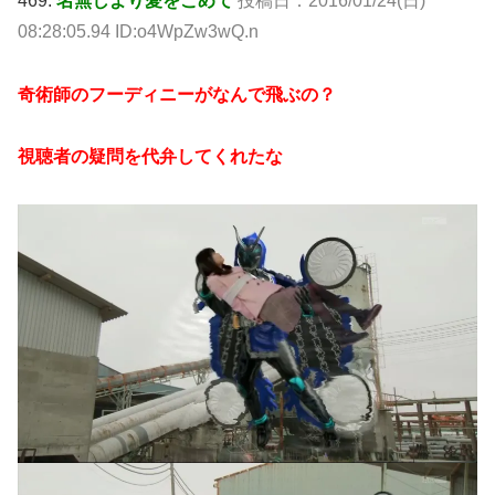
469:
名無しより愛をこめて
投稿日：2016/01/24(日)
08:28:05.94 ID:o4WpZw3wQ.n
奇術師のフーディニーがなんで飛ぶの？
視聴者の疑問を代弁してくれたな