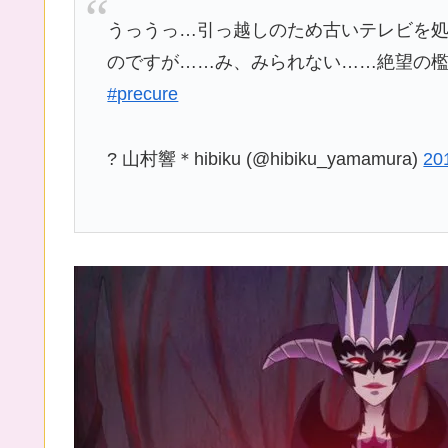
うっうっ…引っ越しのため古いテレビを
のですが……み、みられない……絶望の
#precure
? 山村響＊hibiku (@hibiku_yamamura)
20