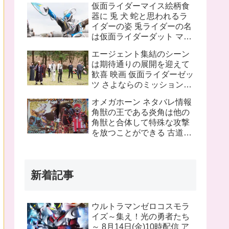
仮面ライダーマイス絵柄食
ピンチにプッチーが巨大化
器に 兎 犬 蛇と思われるラ
したぞ！
イダーの姿 兎ライダーの名
は仮面ライダーダット マイ
スフォームチェンジの名は
エージェント集結のシーン
タートルフレーム
は期待通りの展開を迎えて
歓喜 映画 仮面ライダーゼッ
ツ さよならのミッションネ
タバレあり 感想まとめ
オメガホーン ネタバレ情報
角獣の王である炎角は他の
角獣と合体して特殊な攻撃
を放つことができる 古道具
屋に運び込まれた物に見覚
えのある物を発見 これって
銀河連邦警察の手錠と警察
新着記事
手帳？
ウルトラマンゼロコスモラ
イズ～集え！光の勇者たち
～ 8月14日(金)10時配信 ア