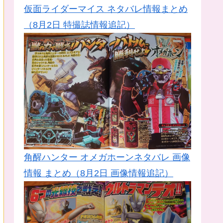
仮面ライダーマイス ネタバレ情報まとめ
（8月2日 特撮誌情報追記）
角醒ハンター オメガホーンネタバレ 画像
情報 まとめ（8月2日 画像情報追記）