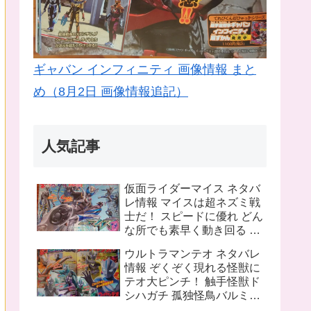
ギャバン インフィニティ 画像情報 まと
め（8月2日 画像情報追記）
人気記事
仮面ライダーマイス ネタバ
レ情報 マイスは超ネズミ戦
士だ！ スピードに優れ どん
な所でも素早く動き回る ラ
イバルは猫の戦士マオウ 武
ウルトラマンテオ ネタバレ
器は大剣マオウブレイド も
情報 ぞくぞく現れる怪獣に
う一人の猫 リドはマオウの
テオ大ピンチ！ 触手怪獣ド
為闘う
シハガチ 孤独怪鳥バルミリ
オン 電獣ヴォルトグ テオの