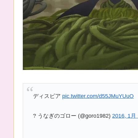
ディスピア
pic.twitter.com/d55JMuYUuO
? うなぎのゴロー (@goro1982)
2016, 1月