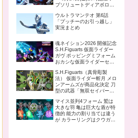
ブソリュートディアボロの
姿があるのでギャラファイ
ウルトラマンテオ 第6話
の流れをくむ話か？ オメガ
「プッチーのお引っ越し」
アーク ブレイザー も参戦す
実況まとめ
る模様
魂ネイション2026 開催記念
S.H.Figuarts 仮面ライダー
ガヴ ポッピングミフォーム
おカシな仮面ライダーセッ
ト S.H.Figuarts（真骨彫製
S.H.Figuarts（真骨彫製
法） 仮面ライダー1号／本
法） 仮面ライダー斬月 メロ
郷猛（仮面ライダーTHE
ンアームズが商品化決定 刀
FIRST）
型の武器「無双セイバー」
盾型のアームズウェポン
マイス並列4フォーム 鷲は
「メロンディフェンダー」
大きな羽 亀は巨大な盾が特
が付属
徴的 能力の割り当ては違う
が カラーリングはクウガと
同じ 十二支同盟12名の内
姿が不明なのは 丑 辰 午 申