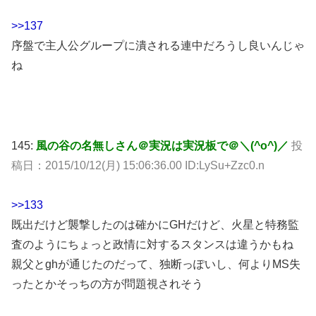
>>137
序盤で主人公グループに潰される連中だろうし良いんじゃ
ね
145:
風の谷の名無しさん＠実況は実況板で＠＼(^o^)／
投
稿日：2015/10/12(月) 15:06:36.00 ID:LySu+Zzc0.n
>>133
既出だけど襲撃したのは確かにGHだけど、火星と特務監
査のようにちょっと政情に対するスタンスは違うかもね
親父とghが通じたのだって、独断っぽいし、何よりMS失
ったとかそっちの方が問題視されそう