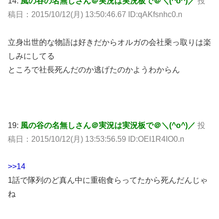
14:
風の谷の名無しさん＠実況は実況板で＠＼(^o^)／
投
稿日：2015/10/12(月) 13:50:46.67 ID:qAKfsnhc0.n
立身出世的な物語は好きだからオルガの会社乗っ取りは楽
しみにしてる
ところで社長死んだのか逃げたのかようわからん
19:
風の谷の名無しさん＠実況は実況板で＠＼(^o^)／
投
稿日：2015/10/12(月) 13:53:56.59 ID:OEI1R4IO0.n
>>14
1話で隊列のど真ん中に重砲食らってたから死んだんじゃ
ね