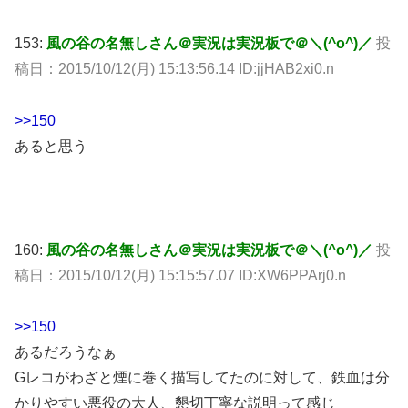
153:
風の谷の名無しさん＠実況は実況板で＠＼(^o^)／
投
稿日：2015/10/12(月) 15:13:56.14 ID:jjHAB2xi0.n
>>150
あると思う
160:
風の谷の名無しさん＠実況は実況板で＠＼(^o^)／
投
稿日：2015/10/12(月) 15:15:57.07 ID:XW6PPArj0.n
>>150
あるだろうなぁ
Gレコがわざと煙に巻く描写してたのに対して、鉄血は分
かりやすい悪役の大人、懇切丁寧な説明って感じ