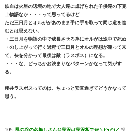
鉄血は火星の辺境の地で大人達に虐げられた子供達の下克
上物語なか・・・って思ってるけど
ただ三日月とオルががあのまま手に手を取って同じ道を進
むとは思えない。
・三日月を物語の中で成長させる為にオルがは途中で死ぬ
・のし上がって行く過程で三日月とオルの理想が違って来
て、袂を分かって最後は敵（ラスボス）になる。
・・・な、どっちかお決まりなパターンかなって気がす
る。
櫻井ラスボスってのは、ちょっと安直過ぎてどうかなって
思う。
105:
風の谷の名無しさん＠実況は実況板で＠＼(^o^)／
投