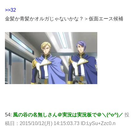
>>32
金髪か青髪かオルガじゃないかな？＞仮面エース候補
54:
風の谷の名無しさん＠実況は実況板で＠＼(^o^)／
投
稿日：2015/10/12(月) 14:15:03.73 ID:LySu+Zzc0.n