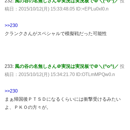
232:
風の谷の名無しさん＠実況は実況板で＠＼(^o^)／
投
稿日：2015/10/12(月) 15:33:48.05 ID:+EPLu0xI0.n
>>230
クランクさんがスペシャルで模擬戦だった可能性
233:
風の谷の名無しさん＠実況は実況板で＠＼(^o^)／
投
稿日：2015/10/12(月) 15:34:21.70 ID:OTLmMPQw0.n
>>230
まぁ帰国後ＰＴＳＤになるくらいには衝撃受けるみたい
よ、ＰＫＯの方々が。