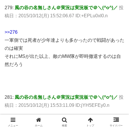
279:
風の谷の名無しさん＠実況は実況板で＠＼(^o^)／
投
稿日：2015/10/12(月) 15:52:06.67 ID:+EPLu0xI0.n
>>276
一軍側では死者が少年達よりも多かったので戦闘があった
のは確実
それにMSが出た以上、敵のMW隊が即時撤退するのは自
然だろう
281:
風の谷の名無しさん＠実況は実況板で＠＼(^o^)／
投
稿日：2015/10/12(月) 15:53:11.09 ID:jYH5EFEy0.n
>>276
メニュー
ホーム
検索
トップ
サイドバー