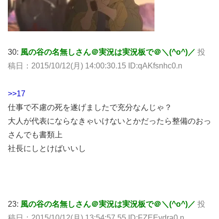
30:
風の谷の名無しさん＠実況は実況板で＠＼(^o^)／
投
稿日：2015/10/12(月) 14:00:30.15 ID:qAKfsnhc0.n
>>17
仕事で不慮の死を遂げましたで充分なんじゃ？
大人が代表にならなきゃいけないとかだったら整備のおっ
さんでも書類上
社長にしとけばいいし
23:
風の谷の名無しさん＠実況は実況板で＠＼(^o^)／
投
稿日：2015/10/12(月) 13:54:57.55 ID:FZEEydra0.n