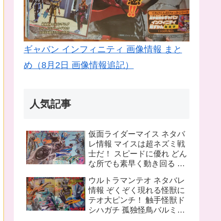
ギャバン インフィニティ 画像情報 まと
め（8月2日 画像情報追記）
人気記事
仮面ライダーマイス ネタバ
レ情報 マイスは超ネズミ戦
士だ！ スピードに優れ どん
な所でも素早く動き回る ラ
イバルは猫の戦士マオウ 武
ウルトラマンテオ ネタバレ
器は大剣マオウブレイド も
情報 ぞくぞく現れる怪獣に
う一人の猫 リドはマオウの
テオ大ピンチ！ 触手怪獣ド
為闘う
シハガチ 孤独怪鳥バルミリ
オン 電獣ヴォルトグ テオの