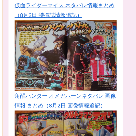
仮面ライダーマイス ネタバレ情報まとめ
（8月2日 特撮誌情報追記）
角醒ハンター オメガホーンネタバレ 画像
情報 まとめ（8月2日 画像情報追記）