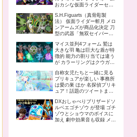
おカシな仮面ライダーセッ
ト S.H.Figuarts（真骨彫製
S.H.Figuarts（真骨彫製
法） 仮面ライダー1号／本
法） 仮面ライダー斬月 メロ
郷猛（仮面ライダーTHE
ンアームズが商品化決定 刀
FIRST）
型の武器「無双セイバー」
盾型のアームズウェポン
マイス並列4フォーム 鷲は
「メロンディフェンダー」
大きな羽 亀は巨大な盾が特
が付属
徴的 能力の割り当ては違う
が カラーリングはクウガと
同じ 十二支同盟12名の内
自称女児たちと一緒に見る
姿が不明なのは 丑 辰 午 申
プリキュアが楽しい 事務所
亥 の5人
は愛の巣 ほか 名探偵プリキ
ュア！話題のツイートまと
め
DXおしゃべりブリザードソ
ルベエゴチゾウ が登場 ゴチ
ゾウとショウマのボイスに
加え 劇中効果音も収録 メタ
リックブルー塗装追加で質
感も向上