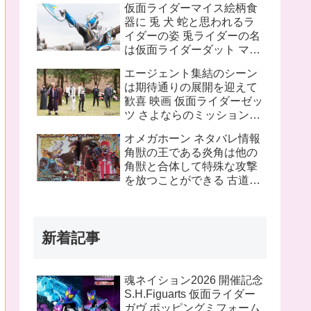
仮面ライダーマイス絵柄食
ピンチにプッチーが巨大化
器に 兎 犬 蛇と思われるラ
したぞ！
イダーの姿 兎ライダーの名
は仮面ライダーダット マイ
スフォームチェンジの名は
エージェント集結のシーン
タートルフレーム
は期待通りの展開を迎えて
歓喜 映画 仮面ライダーゼッ
ツ さよならのミッションネ
タバレあり 感想まとめ
オメガホーン ネタバレ情報
角獣の王である炎角は他の
角獣と合体して特殊な攻撃
を放つことができる 古道具
屋に運び込まれた物に見覚
えのある物を発見 これって
銀河連邦警察の手錠と警察
新着記事
手帳？
魂ネイション2026 開催記念
S.H.Figuarts 仮面ライダー
ガヴ ポッピングミフォーム