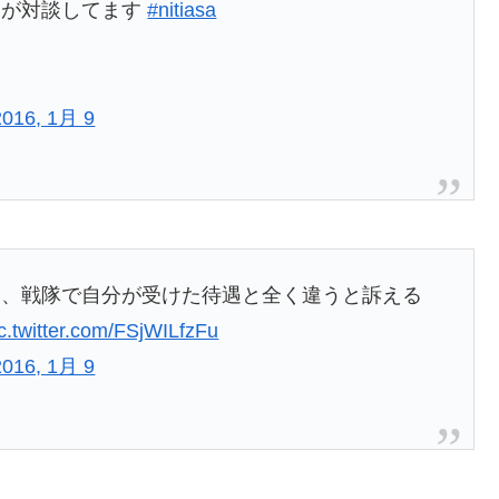
ドが対談してます
#nitiasa
2016, 1月 9
て、戦隊で自分が受けた待遇と全く違うと訴える
c.twitter.com/FSjWILfzFu
2016, 1月 9