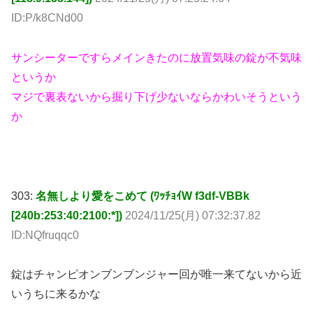
サンシーターですらメインきたのに放置気味の錠が不気味
というか
マジで裏表ないから掘り下げ少ないならかわいそうという
か
303:
名無しより愛をこめて (ﾜｯﾁｮｲW f3df-VBBk
[240b:253:40:2100:*])
2024/11/25(月) 07:32:37.82
ID:NQfruqqc0
錠はチャンピオンブンブンジャー回が唯一来てないから近
いうちに来るかな