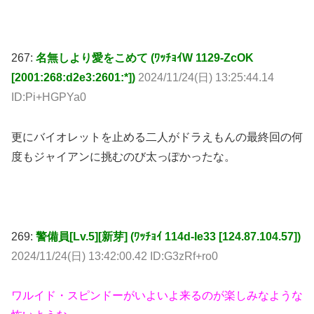
267:
名無しより愛をこめて (ﾜｯﾁｮｲW 1129-ZcOK
[2001:268:d2e3:2601:*])
2024/11/24(日) 13:25:44.14
ID:Pi+HGPYa0
更にバイオレットを止める二人がドラえもんの最終回の何
度もジャイアンに挑むのび太っぽかったな。
269:
警備員[Lv.5][新芽] (ﾜｯﾁｮｲ 114d-Ie33 [124.87.104.57])
2024/11/24(日) 13:42:00.42 ID:G3zRf+ro0
ワルイド・スピンドーがいよいよ来るのが楽しみなような
怖いような
彼の造形って悪のカリスマっていうか昔の特撮なら主役張
ってるようなイケメン顔じゃないか