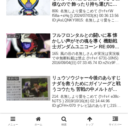
ID:jAsLQNKY0815: 名無しより愛をこめ
て (ｽﾌﾟﾌﾟ Sdb2-brJz ) 2024/07/03...
フルフロンタルとの闘いに幕 懐
ガンダム
かしい声がその魂を導く 機動戦
士ガンダムユニコーン RE:0096
第21話 感想まとめ
165: 風の谷の名無しさん＠実況は実況板
で＠無断転載は禁止 (ﾜｯﾁｮｲ 6731-10NS)
2016/09/04(日) 07:33:45.74 ID:n2Vz9FSt0
リディのクズさって絶対父親のローナン
譲りだよな正直コロニーレーザー...
リュウソウジャー今後のあらすじ
ネタバレ
ナダを救うためにガイソーグと戦
うコウたち 苦戦の中メルトがガ
イソーグを倒す驚きの作戦を思い
214: 名無しより愛をこめて (ﾜｯﾁｮｲ e38c-
つく
NJTS ) 2019/10/16(水) 02:14:44.96
ID:gCFH+/070 テレビ誌のあらすじ215:
名無しより愛をこめて (ﾜｯﾁｮｲ 2324-la4p )
20...
快盗戦隊ルパンレンジャーVS警
Twitterまとめ
察戦隊パトレンジャー #5 「狙わ
れた、国際警察」 実況画像まと
め
動゛く゛な゛！#nitiasa #SHT
#lupin_vs_pat #ルパンレンジャーVSパト
メニュー
ホーム
検索
トップ
サイドバー