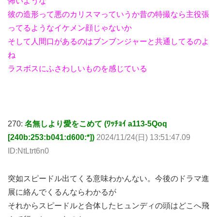
そして人間口があるのはブンブンジャーと共通してるのよ
ね
ラスボスにふさわしいものを感じている
270:
名無しより愛をこめて (ﾜｯﾁｮｲ a113-5Qoq
[240b:253:b041:d600:*])
2024/11/24(日) 13:51:47.09
ID:NtLtrt6n0
突如スピードル出てくる意味わかんない。今後のドラマ進
展に絡んでくるんならわかるが
それからスピードルと合体したヒュンディの頭はどこへ飛
んで行っちゃったのか…
合体解除後デュラハンよろしく回収に行くのかも