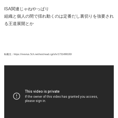
る王道展開とか
転載元：https://mevius.5ch.net/test/read.cgi/sfx/1731499100/