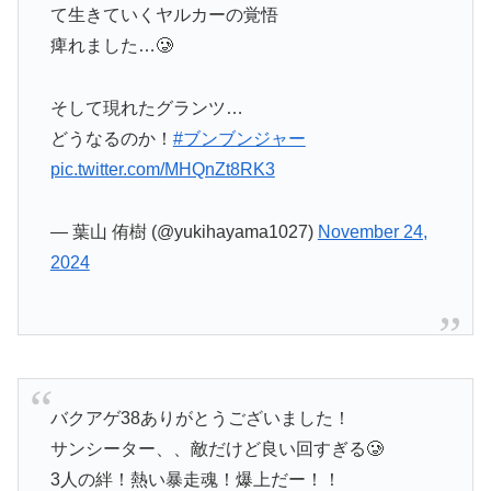
痺れました…🥲
そして現れたグランツ…
どうなるのか！
#ブンブンジャー
pic.twitter.com/MHQnZt8RK3
— 葉山 侑樹 (@yukihayama1027)
November 24,
2024
バクアゲ38ありがとうございました！
サンシーター、、敵だけど良い回すぎる🥲
3人の絆！熱い暴走魂！爆上だー！！
写真はヤルちゃんと！
#ブンブンジャー