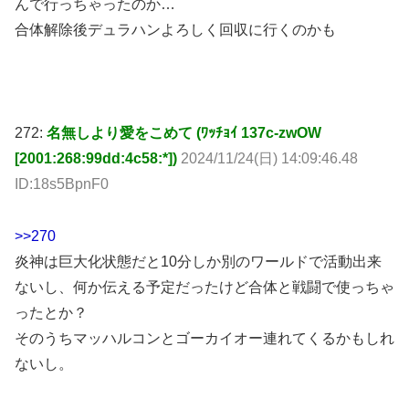
272:
名無しより愛をこめて (ﾜｯﾁｮｲ 137c-zwOW
[2001:268:99dd:4c58:*])
2024/11/24(日) 14:09:46.48
ID:18s5BpnF0
>>270
炎神は巨大化状態だと10分しか別のワールドで活動出来
ないし、何か伝える予定だったけど合体と戦闘で使っちゃ
ったとか？
そのうちマッハルコンとゴーカイオー連れてくるかもしれ
ないし。
277:
名無しより愛をこめて (ﾜｯﾁｮｲW cb01-94/0