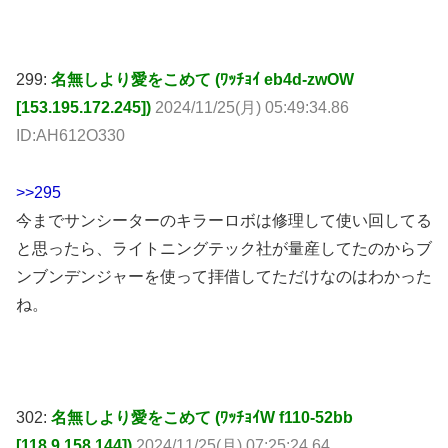
299:
名無しより愛をこめて (ﾜｯﾁｮｲ eb4d-zwOW
[153.195.172.245])
2024/11/25(月) 05:49:34.86
ID:AH612O330
>>295
今までサンシーターのキラーロボは修理して使い回してる
と思ったら、ライトニングテック社が量産してたのからブ
ンブンデンジャーを使って拝借してただけなのはわかった
ね。
302:
名無しより愛をこめて (ﾜｯﾁｮｲW f110-52bb
[118.9.158.144])
2024/11/25(月) 07:25:24.64
ID:P/k8CNd00