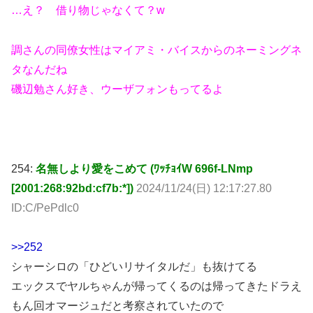
調さんの同僚女性はマイアミ・バイスからのネーミングネ
タなんだね
磯辺勉さん好き、ウーザフォンもってるよ
254:
名無しより愛をこめて (ﾜｯﾁｮｲW 696f-LNmp
[2001:268:92bd:cf7b:*])
2024/11/24(日) 12:17:27.80
ID:C/PePdlc0
>>252
シャーシロの「ひどいリサイタルだ」も抜けてる
エックスでヤルちゃんが帰ってくるのは帰ってきたドラえ
もん回オマージュだと考察されていたので
リサイタルもジャイアンを意識しているんじゃないか
な？ 若者ならライブと言いそう