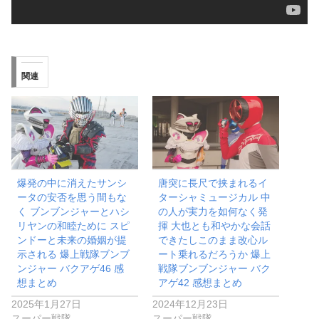
関連
爆発の中に消えたサンシ
唐突に長尺で挟まれるイ
ータの安否を思う間もな
ターシャミュージカル 中
く ブンブンジャーとハシ
の人が実力を如何なく発
リヤンの和睦ために スピ
揮 大也とも和やかな会話
ンドーと未来の婚姻が提
できたしこのまま改心ル
示される 爆上戦隊ブンブ
ート乗れるだろうか 爆上
ンジャー バクアゲ46 感
戦隊ブンブンジャー バク
想まとめ
アゲ42 感想まとめ
2025年1月27日
2024年12月23日
スーパー戦隊
スーパー戦隊