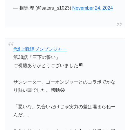
#爆上戦隊ブンブンジャー
第38話「三下の誓い」
ご視聴ありがとうございました🏁
サンシーター、ゴーオンジャーとのコラボでかな
り熱い回でした。感動😭
「悪いな。気合いだけじゃ実力の差は埋まらねー
んだ。」
先斗なりにサンシーターと向き合った結果だと思
います。
来週もお楽しみに🔥
pic.twitter.com/67q8mCr2VJ