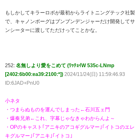
ンシーターに渡してただけってことかな。
252:
名無しより愛をこめて (ﾜｯﾁｮｲW 535c-LNmp
[2402:6b00:ea39:2100:*])
2024/11/24(日) 11:59:46.93
ID:6JAD+PnU0
小ネタ
・つまらぬものを運んでしまった←石川五ェ門
・爆奏兄弟←これ、字幕じゃなきゃわからんよ～
・OPのキャスト｢アニキのアコギグルマー｣｢イトコのエレ
キグルマー｣｢アニキ｣｢イトコ｣
…え？ 借り物じゃなくて？w