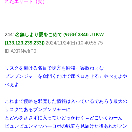
244:
名無しより愛をこめて (ﾜｯﾁｮｲ 334b-JTKW
[133.123.239.233])
2024/11/24(日) 10:40:55.75
ID:AXRNwfrP0
リスクを避ける名目で味方を瞬殺←容赦ねぇな
ブンブンジャーを傘開くだけで床ペロさせる←やべぇよや
べぇよ
これまで侵略を邪魔した情報は入っているであろう最大の
リスクであるブンブンジャーに
とどめをささずに入っていどっか行く←どこいくねーん
ビュンビュンマッハ―ロボの戦闘を見届けた後あれがブン
ブンジャー←さっき傘で倒したのがそうだよ