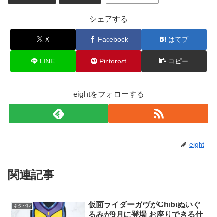
X
Facebook
はてブ
LINE
Pinterest
コピー
eightをフォローする
eight
関連記事
仮面ライダーガヴがChibiぬいぐ
ネタバレ
るみが9月に登場 お座りできる仕
様なので 飾ったり持ち運びにも
ぴったり 仮面には透明シートを
806: 名無しより愛をこめて (ﾜｯﾁｮｲW
使用しているのがポイント
f58a-+sHq ]) 2024/07/03(水) 00:36:13.56