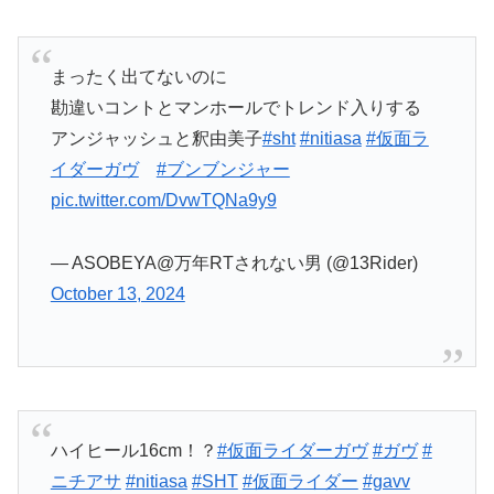
まったく出てないのに
勘違いコントとマンホールでトレンド入りする
アンジャッシュと釈由美子
#sht
#nitiasa
#仮面ラ
イダーガヴ
#ブンブンジャー
pic.twitter.com/DvwTQNa9y9
— ASOBEYA@万年RTされない男 (@13Rider)
October 13, 2024
ハイヒール16cm！？
#仮面ライダーガヴ
#ガヴ
#
ニチアサ
#nitiasa
#SHT
#仮面ライダー
#gavv
pic.twitter.com/xnb8XTaVbv