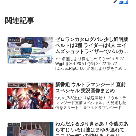
ネタバレ
ベルトは3種 ライダーは4人 エイ
ムズショットライザーでバルカン
とバルキリーに 滅亡迅雷フォー
79: 名無しより愛をこめて (ｵｯﾍﾟｹ Sr27-
スライザーで滅（ホロビ）に
Wgpf ]) 2019/07/12(金) 22:22:15.72
ID:xJ5cRIpCr 80: 名無しより愛をこめて
(ﾜｯﾁｮｲW bf01-JFmJ ) 2019/07/12(...
新番組 ウルトラマンジード 直前
Twitterまとめ
スペシャル 実況画像まとめ
ついに7/8(土)より放送開始！『ウルトラ
マンジード直前スペシャル』の見逃し配
信をスタート！ #ウルトラマンジード
pic.twitter.com/QQRRV9Tf6r— 『ウルト
ラマンジード』公式 (@m78_ulden) 2017
年7月...
わんだふるぷりきゅあ！今後のあ
ネタバレ
らすじ いろは達はまゆを連れて
ニコガーデンを訪れる キラリン
アニマルの世話をするメエメエを
401: ふたりは名無しさん (ﾜｯﾁｮｲ 5d5c-
手伝いながらニコガーデンを案内
ab7a) 2024/05/01(水) 11:37:30
ID:dW3.NKps00テレビステーションより
するが …
404: ふたりは名無しさん (ﾜｯﾁｮｲ e0d1-
4921) 2024/05...
【ネタバレ】仮面ライダーローグ
ネタバレ
の変身アイテムは クロコダイル