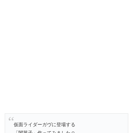
仮面ライダーガヴに登場する
「闇菓子」作ってみました☺️
ちなみにリンゴ味のグミなのでちゃんと美味しく
食べられます＆