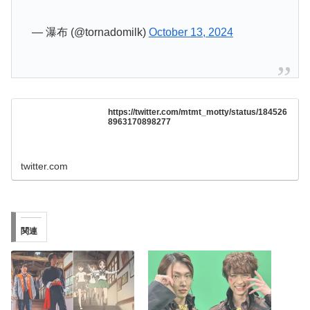
https://twitter.com/mtmt_motty/status/184526
8963170898277
twitter.com
関連
ダイレンジャー回だから
ショウマとニエルブ髪型
ガルパンと絡めてきたの
と衣装でここまで似るの
か それぞれのプリキュア
すごいな 高岩さん生身ア
の「元気さ」をまとめて
クションシーンまとめ ほ
みた ほか ニチアサ話題
か ニチアサ話題のツイー