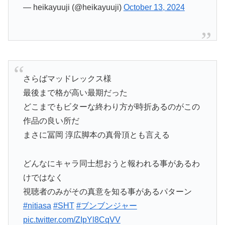
さらばマッドレックス様
最後まで格が高い最期だった
どこまでもビターな終わり方が時折あるのがこの
作品の良い所だ
まさに冨岡 淳広脚本の真骨頂とも言える
どんなにキャラ同士想おうと報われる事があるわ
けではなく
視聴者のみがその真意を知る事があるパターン
#nitiasa
#SHT
#ブンブンジャー
pic.twitter.com/ZIpYl8CqVV
— 瀑布 (@tornadomilk)
October 13, 2024