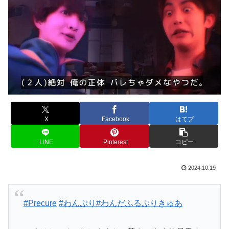
X
Facebook
はてブ
LINE
Pinterest
コピー
2024.10.19
#Precure
#わんぷり
#わんだふるぷりきゅあ
いろはちゃん&さとるくんの尊さのあまり昇天す