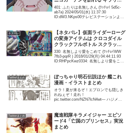
クラックフルボトル スクラッシ
ュドライバーにセットしたクラッ
330: 名無しより愛をこめて (ﾜｯﾁｮｲWW
クフルボトルを割って変身する
7fb3-pqrR ) 2018/01/29(月) 04:44:11.93
ID:RHPpcKwz0334: 名無しより愛をこめ
ぞ！
て (ﾜｯﾁｮｲW 7fb3-0iO7 ) 2018/01/2...
ぽっちゃり明石伝説ほか 艦これ
Twitterまとめ
漫画・イラストまとめ
オラ！夏が来るぞ！エプロンでも隠しき
れねぇぞ！走れ！
pic.twitter.com/NZN7lcN4wt— ハジメ
(@HAJIME_null) 2016年6月17日ぉぉょ、
ど…も…ﾑﾘ…
pic.twitter.com/VWR4oEsU...
魔進戦隊キラメイジャー エピソ
Twitterまとめ
ード4「亡国のプリンセス」実況
まとめ
ウルトラマンアーク 第15話「さまよえる