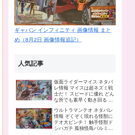
ギャバン インフィニティ 画像情報 まと
め（8月2日 画像情報追記）
人気記事
仮面ライダーマイス ネタバ
レ情報 マイスは超ネズミ戦
士だ！ スピードに優れ どん
な所でも素早く動き回る ラ
イバルは猫の戦士マオウ 武
ウルトラマンテオ ネタバレ
器は大剣マオウブレイド も
情報 ぞくぞく現れる怪獣に
う一人の猫 リドはマオウの
テオ大ピンチ！ 触手怪獣ド
為闘う
シハガチ 孤独怪鳥バルミリ
オン 電獣ヴォルトグ テオの