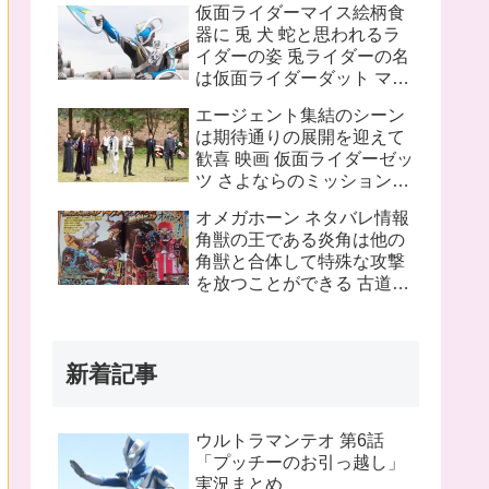
仮面ライダーマイス絵柄食
ピンチにプッチーが巨大化
器に 兎 犬 蛇と思われるラ
したぞ！
イダーの姿 兎ライダーの名
は仮面ライダーダット マイ
スフォームチェンジの名は
エージェント集結のシーン
タートルフレーム
は期待通りの展開を迎えて
歓喜 映画 仮面ライダーゼッ
ツ さよならのミッションネ
タバレあり 感想まとめ
オメガホーン ネタバレ情報
角獣の王である炎角は他の
角獣と合体して特殊な攻撃
を放つことができる 古道具
屋に運び込まれた物に見覚
えのある物を発見 これって
銀河連邦警察の手錠と警察
新着記事
手帳？
ウルトラマンテオ 第6話
「プッチーのお引っ越し」
実況まとめ