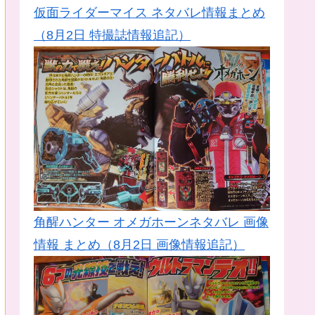
仮面ライダーマイス ネタバレ情報まとめ
（8月2日 特撮誌情報追記）
角醒ハンター オメガホーンネタバレ 画像
情報 まとめ（8月2日 画像情報追記）