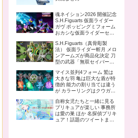
魂ネイション2026 開催記念
S.H.Figuarts 仮面ライダー
ガヴ ポッピングミフォーム
おカシな仮面ライダーセッ
ト S.H.Figuarts（真骨彫製
S.H.Figuarts（真骨彫製
法） 仮面ライダー1号／本
法） 仮面ライダー斬月 メロ
郷猛（仮面ライダーTHE
ンアームズが商品化決定 刀
FIRST）
型の武器「無双セイバー」
盾型のアームズウェポン
マイス並列4フォーム 鷲は
「メロンディフェンダー」
大きな羽 亀は巨大な盾が特
が付属
徴的 能力の割り当ては違う
が カラーリングはクウガと
同じ 十二支同盟12名の内
自称女児たちと一緒に見る
姿が不明なのは 丑 辰 午 申
プリキュアが楽しい 事務所
亥 の5人
は愛の巣 ほか 名探偵プリキ
ュア！話題のツイートまと
め