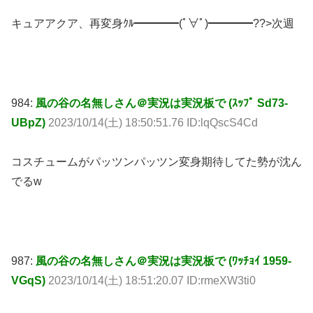
キュアアクア、再変身ｸﾙ━━━━(ﾟ∀ﾟ)━━━━??>次週
984:
風の谷の名無しさん＠実況は実況板で (ｽｯﾌﾟ Sd73-
UBpZ)
2023/10/14(土) 18:50:51.76 ID:lqQscS4Cd
コスチュームがパッツンパッツン変身期待してた勢が沈ん
でるw
987:
風の谷の名無しさん＠実況は実況板で (ﾜｯﾁｮｲ 1959-
VGqS)
2023/10/14(土) 18:51:20.07 ID:rmeXW3ti0