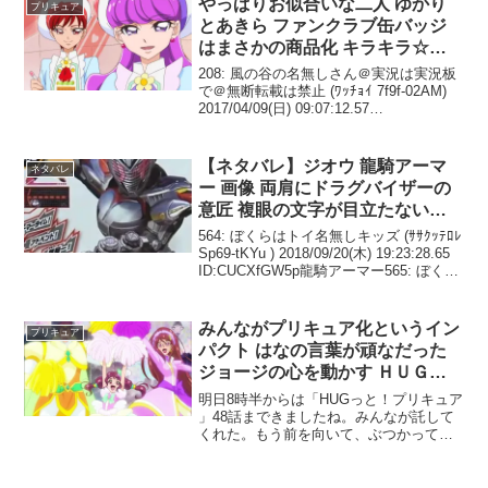
やっぱりお似合いな二人 ゆかり
プリキュア
とあきら ファンクラブ缶バッジ
はまさかの商品化 キラキラ☆プ
リキュアアラモード 第10話 感想
208: 風の谷の名無しさん＠実況は実況板
まとめ
で＠無断転載は禁止 (ﾜｯﾁｮｲ 7f9f-02AM)
2017/04/09(日) 09:07:12.57
ID:BwfMaKVZ0 お馬鹿なポーズとるコン
テストがあったらイチカぶっちぎりで優
勝だな...
【ネタバレ】ジオウ 龍騎アーマ
ネタバレ
ー 画像 両肩にドラグバイザーの
意匠 複眼の文字が目立たないせ
いか マスクもかなり龍騎っぽい
564: ぼくらはトイ名無しキッズ (ｻｻｸｯﾃﾛﾚ
Sp69-tKYu ) 2018/09/20(木) 19:23:28.65
ID:CUCXfGW5p龍騎アーマー565: ぼくら
はトイ名無しキッズ (ｽｯｯﾌﾟ Sd03-hxeV )
...
みんながプリキュア化というイン
プリキュア
パクト はなの言葉が頑なだった
ジョージの心を動かす ＨＵＧっ
と！プリキュア 第48話 感想まと
明日8時半からは「HUGっと！プリキュア
め
」48話まできましたね。みんなが託して
くれた。もう前を向いて、ぶつかってい
くのみ。最後の最後まで、みんなの想い
もエールに託して応援お願いします
ね！！#フレフレみんな #フレフレわたし