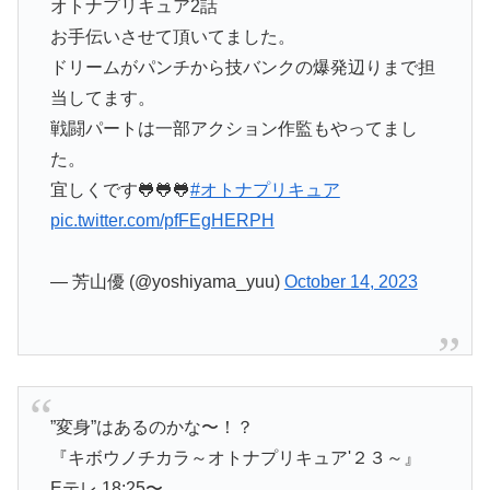
オトナプリキュア2話
お手伝いさせて頂いてました。
ドリームがパンチから技バンクの爆発辺りまで担
当してます。
戦闘パートは一部アクション作監もやってまし
た。
宜しくです🐸🐸🐸
#オトナプリキュア
pic.twitter.com/pfFEgHERPH
— 芳山優 (@yoshiyama_yuu)
October 14, 2023
”変身”はあるのかな〜！？
『キボウノチカラ～オトナプリキュア'２３～』
Eテレ 18:25〜