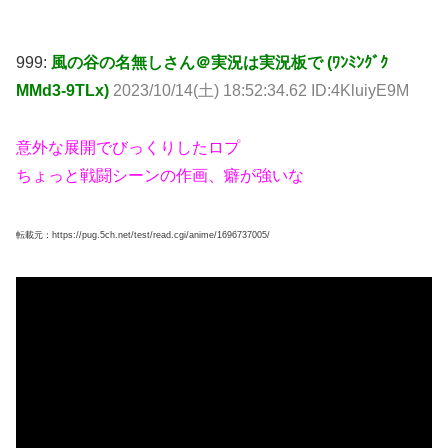
999:
風の谷の名無しさん＠実況は実況板で (ﾜﾝﾐﾝｸﾞｸ
MMd3-9TLx)
2023/10/14(土) 18:52:34.62 ID:4KluiyE9M
意外な展開でびっくりしたロプ
ちょっと戦闘シーンの作画、癖が強いな
転載元：https://pug.5ch.net/test/read.cgi/anime/1696737005/