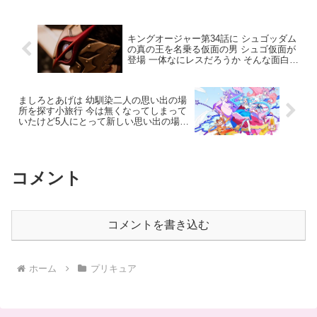
#いっくよーー...
キングオージャー第34話に シュゴッダム
の真の王を名乗る仮面の男 シュゴ仮面が
登場 一体なにレスだろうか そんな面白装
束で再登場するキャラだったかな？
ましろとあげは 幼馴染二人の思い出の場
所を探す小旅行 今は無くなってしまって
いたけど5人にとって新しい思い出の場所
に ひろがるスカイ！プリキュア 第37話
感想まとめ
コメント
コメントを書き込む
ホーム
プリキュア