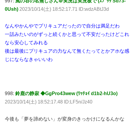
997:
風の谷の名無しさん＠実況は実況板で (ｽﾌﾟｯｯ Sd73-
0Ush)
2023/10/14(土) 18:52:17.71 ID:wdzABtJ3d
なんやかんやでプリキュアだったので自分は満足だわ
一話みたいのがずっと続くかと思って不安だったけどこれ
なら安心してみれる
後は最後にプリキュアの力なんて無くたってとかアホな感
じにならなきゃいいわ
998:
鈴鹿の静寂 ◆GgPro43wew (ﾜｯﾁｮｲ d1b2-hU3o)
2023/10/14(土) 18:52:17.48 ID:LF5n/Jz40
今後も「夢を諦めない」が変身のきっかけになるんかな