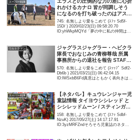
エラスとの圧倒的な力の差に心折
スーパー戦隊
れかけるカナロ 皆が同調しそう
になるのを打ち破ったのはアスナ
の腹の底からの叫び 騎士竜戦隊
745: 名無しより愛をこめて (ｽﾌｯ Sd5f-
リュウソウジャー 第47話 感想ま
15D/ ) 2020/02/23(日) 09:58:20.70
ID:yhWkpMQYd「夢の中に私の仲間はい
とめ
なかった！」ナダもういも尚久さんも仲
間じゃないと？747: 名無しより愛をこ...
ジャグラスジャグラー・ヘビクラ
ウルトラマン
隊長でおなじみの青柳尊哉 所属
事務所からの退社を報告 STAFF
アカウントも開設し今後は独立し
570: 名無しより愛をこめて (ｽｯｯﾌﾟ Sdf2-
て俳優活動を継続する様子
Db6b ) 2021/03/21(日) 06:42:04.15
ID:lWSxbB6Fd真意はともかく表向きは気
さくで慕われるいい隊長やってたんだよ
なジャグラーのヤツラストでいつもの...
【ネタバレ】キュウレンジャー児
スーパー戦隊
童誌情報 タイヨウシシレッド と
シシレッドムーン / スティンガー
をかばいチャンプ壊れる / ギャバ
158: 名無しより愛をこめて (ｽﾌｯ Sdbf-
ン＆デカレッド と地球を守れ！
NzuK) 2017/05/27(土) 14:17:17.91
ID:3yzMRFZndそろそろ児童誌のネタバ
レ画像が来るね159: 名無しより愛をこめ
て (ﾜｯﾁｮｲ 1fa6-TEgc...