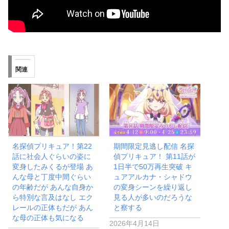
関連
名探偵プリキュア！第22
期間限定見逃し配信 名探
話に社会人ぐらいの姿に
偵プリキュア！ 第11話が
変身したみくるが登場 あ
1日半で50万再生突破 キ
んな母と丁度中間ぐらい
ュアアルカナ・シャドウ
の年齢だが あんな自身か
の変身シーンを繰り返し
ら特別な言及はなし エク
見る人が多いのだろうな
レールの正体もだが あん
と察する
な母の正体も気になる
2026年4月14日