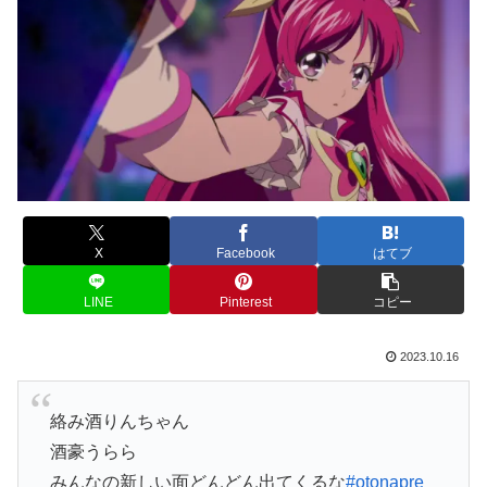
X
Facebook
はてブ
LINE
Pinterest
コピー
2023.10.16
絡み酒りんちゃん
酒豪うらら
みんなの新しい面どんどん出てくるな
#otonapre