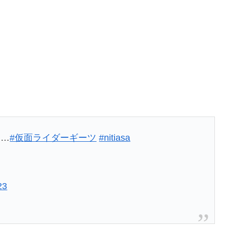
も…
#仮面ライダーギーツ
#nitiasa
23