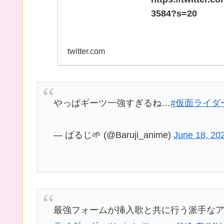
https://twitter.
3584?s=20
twitter.com
やっぱギーツ一強すぎるね…
#仮面ライダ
— ばるじ🌱 (@Baruji_anime)
June 18, 20