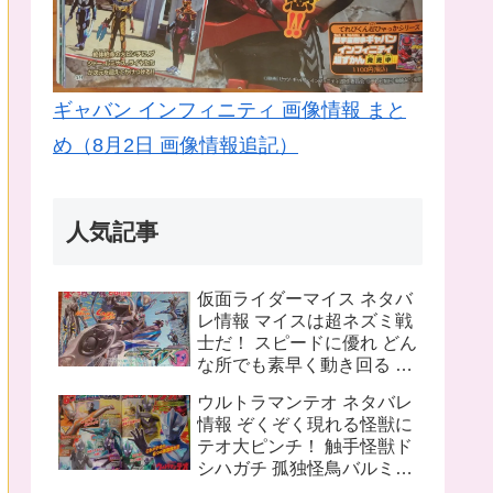
ギャバン インフィニティ 画像情報 まと
め（8月2日 画像情報追記）
人気記事
仮面ライダーマイス ネタバ
レ情報 マイスは超ネズミ戦
士だ！ スピードに優れ どん
な所でも素早く動き回る ラ
イバルは猫の戦士マオウ 武
ウルトラマンテオ ネタバレ
器は大剣マオウブレイド も
情報 ぞくぞく現れる怪獣に
う一人の猫 リドはマオウの
テオ大ピンチ！ 触手怪獣ド
為闘う
シハガチ 孤独怪鳥バルミリ
オン 電獣ヴォルトグ テオの