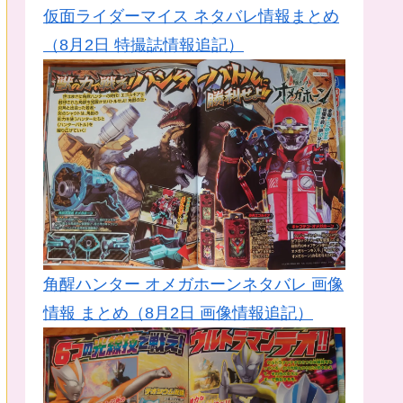
仮面ライダーマイス ネタバレ情報まとめ
（8月2日 特撮誌情報追記）
角醒ハンター オメガホーンネタバレ 画像
情報 まとめ（8月2日 画像情報追記）