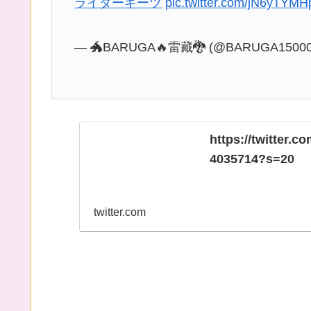
最強フォームが挿入歌と共に行う派手な
ライダーギーツ
pic.twitter.com/jN6yTYM
— 🐲BARUGA🔥雷藏🐉 (@BARUGA1500
https://twitter
4035714?s=20
twitter.com