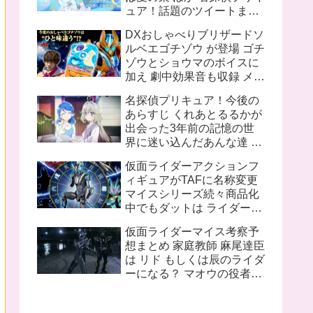
ュア！話題のツイートまと
め
DXおしゃべりブリザードソ
ルベエゴチゾウ が登場 ゴチ
ゾウとショウマのボイスに
加え 劇中効果音も収録 メタ
リックブルー塗装追加で質
名探偵プリキュア！今後の
感も向上
あらすじ くれあとるるかが
出会った3年前の記憶の世
界に迷い込んだあんな達 ロ
ンドンのキュアット探偵事
仮面ライダーアクションフ
務所所長花咲まふるは2人
ィギュアがTAFに名称変更
に名探偵プリキュアになっ
マイスシリーズ続々商品化
て欲しいと語る
中でもダットは ライダーと
してのデザインもさること
仮面ライダーマイス考察予
ながら ちゃんと女性的なシ
想まとめ 家庭教師 麻尾達臣
ルエットを再現していて魅
は リド もしくは辰のライダ
力的
ーになる？ マオウの役者は
舞台に出演予定があるから
途中退場の噂は信憑性が高