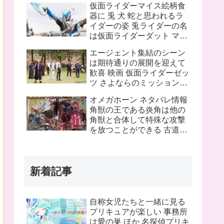
仮面ライダーマイス絵柄食
ピンチにプッチーが巨大化
器に 兎 犬 蛇と思われるラ
したぞ！
イダーの姿 兎ライダーの名
は仮面ライダーダット マイ
スフォームチェンジの名は
エージェント集結のシーン
タートルフレーム
は期待通りの展開を迎えて
歓喜 映画 仮面ライダーゼッ
ツ さよならのミッションネ
タバレあり 感想まとめ
オメガホーン ネタバレ情報
角獣の王である炎角は他の
角獣と合体して特殊な攻撃
を放つことができる 古道具
屋に運び込まれた物に見覚
えのある物を発見 これって
銀河連邦警察の手錠と警察
新着記事
手帳？
自称女児たちと一緒に見る
プリキュアが楽しい 事務所
は愛の巣 ほか 名探偵プリキ