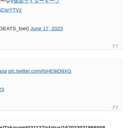
〜🦊
#仮面ライダーギーツ
hSCsrYTVz
TS_toei)
June 17, 2023
iasa
pic.twitter.com/tsHE9iD9XG
23