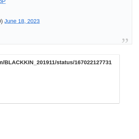
アクションは激烈にかっけえんだわ
#nitiasa
#仮面
HpP
0)
June 18, 2023
.com/BLACKKIN_201911/status/167022127731