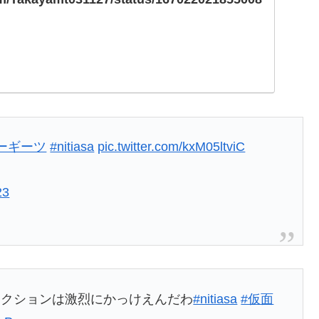
com/Takayamt031127/status/167022021855008
ーギーツ
#nitiasa
pic.twitter.com/kxM05ltviC
23