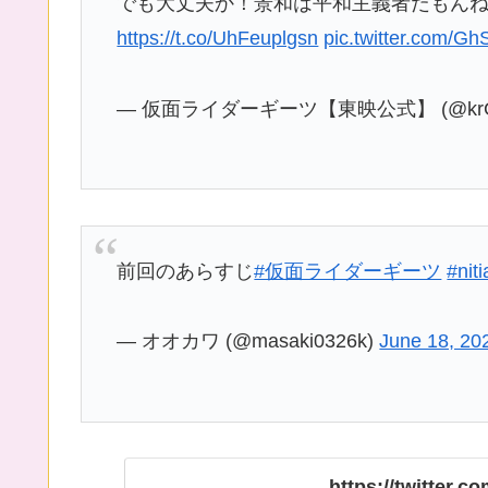
でも大丈夫か！景和は平和主義者だもんね
https://t.co/UhFeuplgsn
pic.twitter.com/G
— 仮面ライダーギーツ【東映公式】 (@krGEA
前回のあらすじ
#仮面ライダーギーツ
#nit
— オオカワ (@masaki0326k)
June 18, 20