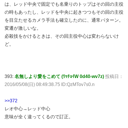
は、レッド中央で固定でも名乗りのトップはその回の主役
の時もあったし、レッドを中央に起きつつもその回の主役
を目立たせるカメラ手法も確立したのに、通常パターン。
変遷が激しいな。
必殺技をかけるときは、その回主役中心は変わらないけ
ど。
393:
名無しより愛をこめて (ﾜｯﾁｮｲW 0d40-wv7z)
投稿日：
2016/05/08(日) 08:49:38.75 ID:QzMTov7s0.n
>>372
レオ中心→レッド中心
意味が全く違ってくるので訂正。