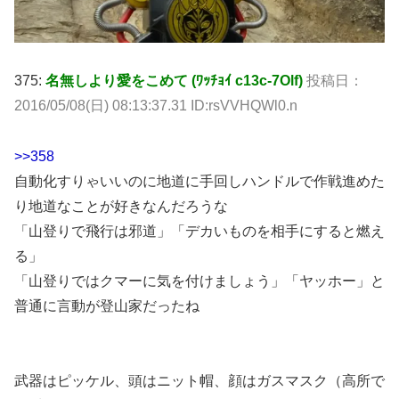
375:
名無しより愛をこめて (ﾜｯﾁｮｲ c13c-7Olf)
投稿日：
2016/05/08(日) 08:13:37.31 ID:rsVVHQWl0.n
>>358
自動化すりゃいいのに地道に手回しハンドルで作戦進めた
り地道なことが好きなんだろうな
「山登りで飛行は邪道」「デカいものを相手にすると燃え
る」
「山登りではクマーに気を付けましょう」「ヤッホー」と
普通に言動が登山家だったね
武器はピッケル、頭はニット帽、顔はガスマスク（高所で