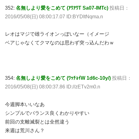
352:
名無しより愛をこめて (ｱｳｱｳT Sa07-lMTc)
投稿日：
2016/05/08(日) 08:00:17.07 ID:BYDItNqma.n
レオはマジで雄ライオンっぽいなー（イメージ
ベアじゃなくてクマなのは思わず突っ込んだわｗ
354:
名無しより愛をこめて (ﾜｯﾁｮｲW 1d6c-10y/)
投稿日：
2016/05/08(日) 08:00:37.86 ID://zETv2m0.n
今週脚本いいなあ
シンプルでバランス良くわかりやすい
前回の支離滅裂とは全然違う
来週は荒川さん？