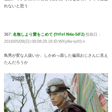
れないと思う
367:
名無しより愛をこめて (ﾜｯﾁｮｲ f94e-5iF2)
投稿日：
2016/05/08(日) 08:08:29.18 ID:WXy9w+pX0.n
鳥男が変な人扱いか、しかめっ面した偏屈おじさんに見え
たんだろうか