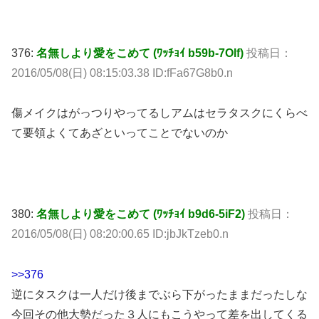
376:
名無しより愛をこめて (ﾜｯﾁｮｲ b59b-7Olf)
投稿日：
2016/05/08(日) 08:15:03.38 ID:fFa67G8b0.n
傷メイクはがっつりやってるしアムはセラタスクにくらべ
て要領よくてあざといってことでないのか
380:
名無しより愛をこめて (ﾜｯﾁｮｲ b9d6-5iF2)
投稿日：
2016/05/08(日) 08:20:00.65 ID:jbJkTzeb0.n
>>376
逆にタスクは一人だけ後までぶら下がったままだったしな
今回その他大勢だった３人にもこうやって差を出してくる