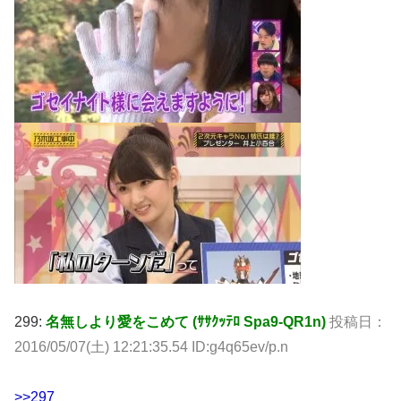
299:
名無しより愛をこめて (ｻｻｸｯﾃﾛ Spa9-QR1n)
投稿日：
2016/05/07(土) 12:21:35.54 ID:g4q65ev/p.n
>>297