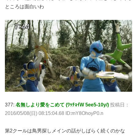
ところは面白いわ
377:
名無しより愛をこめて (ﾜｯﾁｮｲW 5ee5-10y/)
投稿日：
2016/05/08(日) 08:15:04.68 ID:mY8OhoyP0.n
第2クールは鳥男探しメインの話がしばらく続くのかな