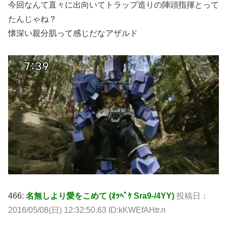
今回なんて直々に出向いてトラップ造りの陣頭指揮とって
たんじゃね？
懐深い親分肌って感じだなアザルド
466:
名無しより愛をこめて (ｵｯﾍﾟｹ Sra9-/4YY)
投稿日：
2016/05/08(日) 12:32:50.63 ID:kKWEfAHtr.n