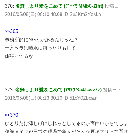
370:
名無しより愛をこめて (ﾌﾞｰｲﾓ MMb8-ZIht)
投稿日：
2016/05/08(日) 08:10:48.08 ID:Sx3Km2YcM.n
>>365
事務所的にNGとかあるんじゃね？
一方セラは噴水に潜ったりもして
体張ってるな
373:
名無しより愛をこめて (ｱｳｱｳ Sa41-wv7z)
投稿日：
2016/05/08(日) 08:13:30.10 ID:51cY0Zbca.n
>>370
ひとりだけ涼しげにしれっとしてるのが面白いからでしょ
傷顔メイクが日常の現場で新人がそんな要項アリって選ば