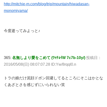
http://mitchie-m.com/blog/trip/mountain/hiwadasan-
monomiyama/
今度逝ってみよっと♪
365:
名無しより愛をこめて (ﾜｯﾁｮｲW 7c7b-10y/)
投稿日：
2016/05/08(日) 08:07:07.28 ID:Yw/8rqqI0.n
トラの娘だけ泥顔ドボン回避してるところにそこはかとな
くあざとさを感じずにいられない笑