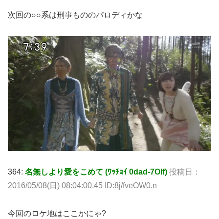
次回の○○系は刑事もののパロディかな
364:
名無しより愛をこめて (ﾜｯﾁｮｲ 0dad-7Olf)
投稿日：
2016/05/08(日) 08:04:00.45 ID:8j/fveOW0.n
今回のロケ地はここかにゃ?