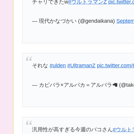
チャリできたw
#ウルトラマンZ
pic.twitt
— 現代かなづかい (@gendaikana)
Septem
それな
#ulden
#UltramanZ
pic.twitter.com
— カピバラ×アルパカ＝アルバラ🦙 (@takoha
汎用性が高すぎる今週のバコさん
#ウルト