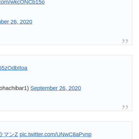
er.com/wkcONCb15o
ber 26, 2020
/65zOdbItoa
chibar1)
September 26, 2020
ラマンZ
pic.twitter.com/UNwC8aPvnp