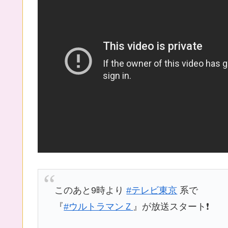
このあと9時より
#テレビ東京
系で
『
#ウルトラマンＺ
』が放送スタート❗