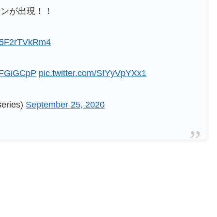
トンが出現！！
co/5F2rTVkRm4
DPFGiGCpP
pic.twitter.com/SIYyVpYXx1
ries)
September 25, 2020