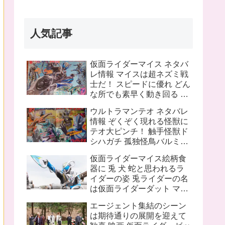
人気記事
仮面ライダーマイス ネタバ
レ情報 マイスは超ネズミ戦
士だ！ スピードに優れ どん
な所でも素早く動き回る ラ
イバルは猫の戦士マオウ 武
ウルトラマンテオ ネタバレ
器は大剣マオウブレイド も
情報 ぞくぞく現れる怪獣に
う一人の猫 リドはマオウの
テオ大ピンチ！ 触手怪獣ド
為闘う
シハガチ 孤独怪鳥バルミリ
オン 電獣ヴォルトグ テオの
仮面ライダーマイス絵柄食
ピンチにプッチーが巨大化
器に 兎 犬 蛇と思われるラ
したぞ！
イダーの姿 兎ライダーの名
は仮面ライダーダット マイ
スフォームチェンジの名は
エージェント集結のシーン
タートルフレーム
は期待通りの展開を迎えて