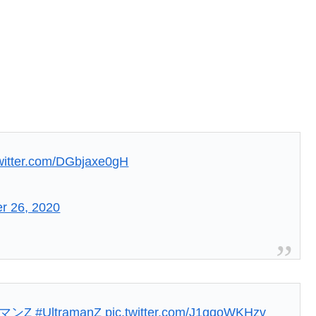
twitter.com/DGbjaxe0gH
r 26, 2020
マンZ
#UltramanZ
pic.twitter.com/J1gqoWKHzv