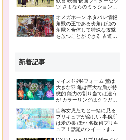
歓喜 映画 仮面ライダーゼッ
ツ さよならのミッションネ
タバレあり 感想まとめ
オメガホーン ネタバレ情報
角獣の王である炎角は他の
角獣と合体して特殊な攻撃
を放つことができる 古道具
屋に運び込まれた物に見覚
えのある物を発見 これって
銀河連邦警察の手錠と警察
新着記事
手帳？
マイス並列4フォーム 鷲は
大きな羽 亀は巨大な盾が特
徴的 能力の割り当ては違う
が カラーリングはクウガと
同じ 十二支同盟12名の内
自称女児たちと一緒に見る
姿が不明なのは 丑 辰 午 申
プリキュアが楽しい 事務所
亥 の5人
は愛の巣 ほか 名探偵プリキ
ュア！話題のツイートまと
め
DXおしゃべりブリザードソ