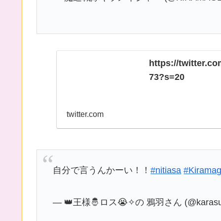
https://twitter.
73?s=20
twitter.com
自分で言うんかーい！！
#nitiasa
#Kiramag
— 👑王様🤴ロス😭✧の 鴉羽さん (@karasub