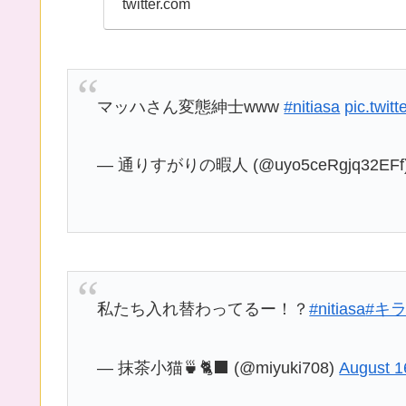
マッハさん変態紳士www
#nitiasa
pic.twi
— 通りすがりの暇人 (@uyo5ceRgjq32EFf
私たち入れ替わってるー！？
#nitiasa
#キ
— 抹茶小猫🍵🐈‍⬛ (@miyuki708)
August 1