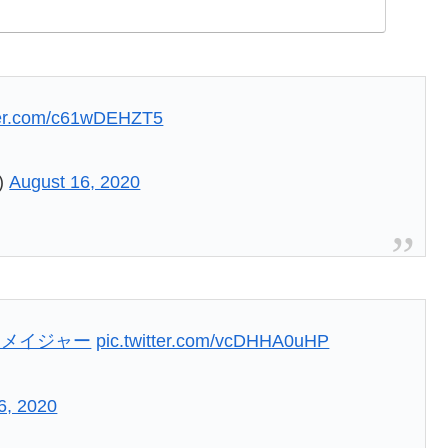
tter.com/c61wDEHZT5
)
August 16, 2020
ラメイジャー
pic.twitter.com/vcDHHA0uHP
6, 2020