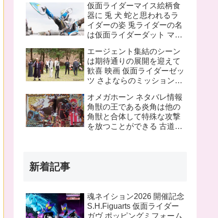
仮面ライダーマイス絵柄食
ピンチにプッチーが巨大化
器に 兎 犬 蛇と思われるラ
したぞ！
イダーの姿 兎ライダーの名
は仮面ライダーダット マイ
スフォームチェンジの名は
エージェント集結のシーン
タートルフレーム
は期待通りの展開を迎えて
歓喜 映画 仮面ライダーゼッ
ツ さよならのミッションネ
タバレあり 感想まとめ
オメガホーン ネタバレ情報
角獣の王である炎角は他の
角獣と合体して特殊な攻撃
を放つことができる 古道具
屋に運び込まれた物に見覚
えのある物を発見 これって
銀河連邦警察の手錠と警察
新着記事
手帳？
魂ネイション2026 開催記念
S.H.Figuarts 仮面ライダー
ガヴ ポッピングミフォーム