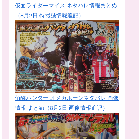
仮面ライダーマイス ネタバレ情報まとめ
（8月2日 特撮誌情報追記）
角醒ハンター オメガホーンネタバレ 画像
情報 まとめ（8月2日 画像情報追記）