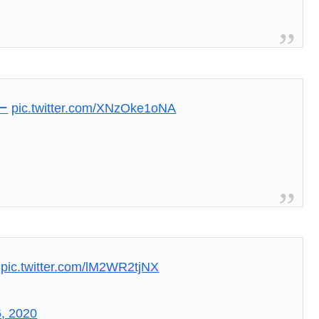
ー
pic.twitter.com/XNzOke1oNA
pic.twitter.com/lM2WR2tjNX
, 2020