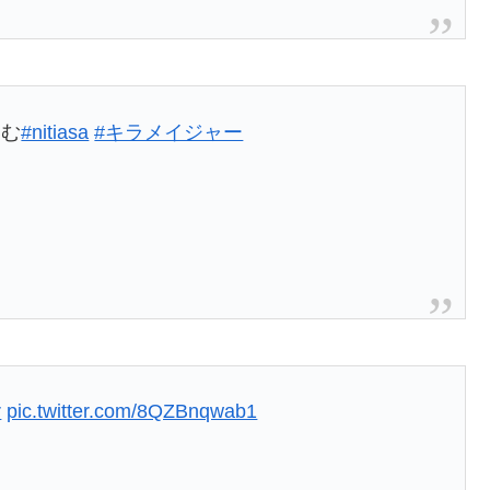
和む
#nitiasa
#キラメイジャー
r
pic.twitter.com/8QZBnqwab1