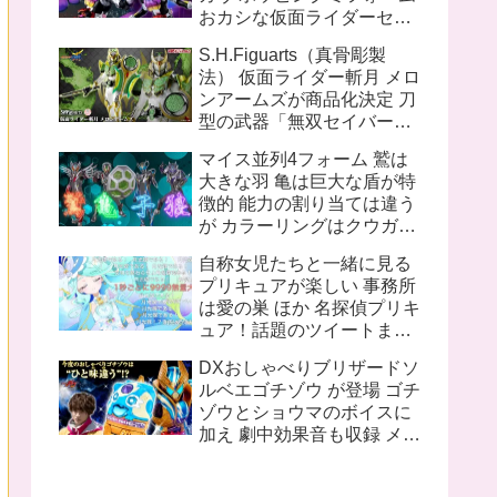
おカシな仮面ライダーセッ
ト S.H.Figuarts（真骨彫製
S.H.Figuarts（真骨彫製
法） 仮面ライダー1号／本
法） 仮面ライダー斬月 メロ
郷猛（仮面ライダーTHE
ンアームズが商品化決定 刀
FIRST）
型の武器「無双セイバー」
盾型のアームズウェポン
マイス並列4フォーム 鷲は
「メロンディフェンダー」
大きな羽 亀は巨大な盾が特
が付属
徴的 能力の割り当ては違う
が カラーリングはクウガと
同じ 十二支同盟12名の内
自称女児たちと一緒に見る
姿が不明なのは 丑 辰 午 申
プリキュアが楽しい 事務所
亥 の5人
は愛の巣 ほか 名探偵プリキ
ュア！話題のツイートまと
め
DXおしゃべりブリザードソ
ルベエゴチゾウ が登場 ゴチ
ゾウとショウマのボイスに
加え 劇中効果音も収録 メタ
リックブルー塗装追加で質
感も向上