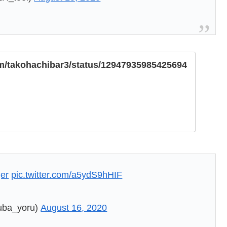
com/takohachibar3/status/12947935985425694
er
pic.twitter.com/a5ydS9hHIF
a_yoru)
August 16, 2020