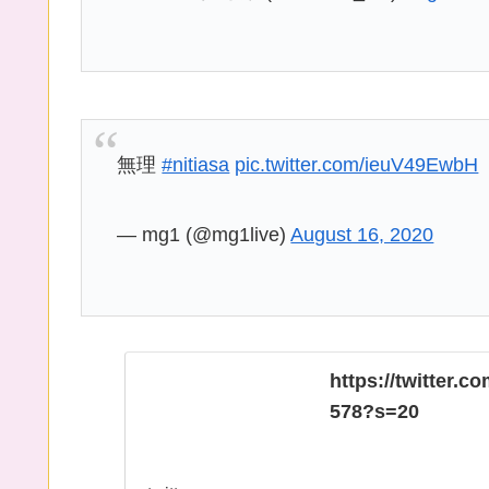
無理
#nitiasa
pic.twitter.com/ieuV49EwbH
— mg1 (@mg1live)
August 16, 2020
https://twitter.
578?s=20
twitter.com