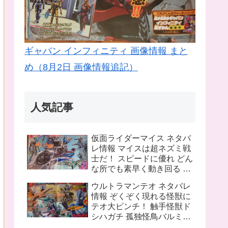
ギャバン インフィニティ 画像情報 まと
め（8月2日 画像情報追記）
人気記事
仮面ライダーマイス ネタバ
レ情報 マイスは超ネズミ戦
士だ！ スピードに優れ どん
な所でも素早く動き回る ラ
イバルは猫の戦士マオウ 武
ウルトラマンテオ ネタバレ
器は大剣マオウブレイド も
情報 ぞくぞく現れる怪獣に
う一人の猫 リドはマオウの
テオ大ピンチ！ 触手怪獣ド
為闘う
シハガチ 孤独怪鳥バルミリ
オン 電獣ヴォルトグ テオの