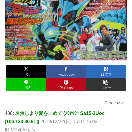
X
Facebook
はてブ
LINE
Pinterest
コピー
2019.12.25
488:
名無しより愛をこめて (ｱｳｱｳｳｰ Sa15-2Uoc
[106.133.86.91])
2019/12/22(日) 16:37:16.02
ID:MYxb5kpDa