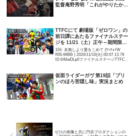
監督庵野秀明「これがやりたかっ
ただけだろ」シリーズ ほか ニチ
アサ話題のツイートまとめ
TTFCにて 劇場版「ゼロワン」の
仮面ライダー
前日譚にあたるファイナルステー
ジを 11/21（土）正午～期間限定
見放題配信開始 ストーリー的に
155: 名無しより愛をこめて (ﾜｯﾁｮｲW
繋がりがあるから 映画の前に見
ff05-99BB ) 2020/11/10(火) 00:07:13.79
ID:6IMaiDLp0ファイナルステージTTFC配
ておきたい
信決定期間は11月21日～1月11日だって
161: 名無しより愛...
仮面ライダーガヴ 第19話「プリ
Twitterまとめ
ンのほろ苦隠し味」実況まとめ
ゼロの画像と共に円谷プロダクションの