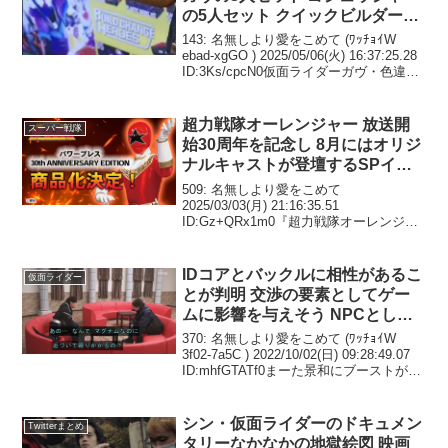
の5人セット クイックビルダーズ
仮面ライダー 3.5頭身ぐらいの仮
143: 名無しより愛をこめて (ﾜｯﾁｮｲW
面ライダーのプラモ 武器やライ
ebad-xgGO ) 2025/05/06(火) 16:37:25.28
ID:3Ks/cpcN0仮面ライダーガヴ・色違い
ダーをカスタマイズ可能
のゴチゾウ多数展開・ライダーゴチゾウ
ガヴの3人セットゴジュウジャーの...
超力戦隊オーレンジャー 放送開
スーパー戦隊
始30周年を記念し 8月にはオリジ
ナルキャストが登壇するSPイベ
ントの開催 さらに パワーブレス
509: 名無しより愛をこめて
30th ANNIVERSARY EDITION
2025/03/03(月) 21:16:35.51
ID:Gz+QRx1m0『超力戦隊オーレンジャ
が商品化決定
ー放送開始３０周年記念！オレたち、永
遠のオーレンジャー！』8月3日（日）ス
ペシャルイベント開催決定！! !19...
IDコアとバックルに相性があるこ
仮面ライダー
とが判明 交渉の要素としてゲー
ムに影響を与えそう NPCとして
参戦したパンクジャック 使えな
370: 名無しより愛をこめて (ﾜｯﾁｮｲW
いと評されるが果たして 仮面ラ
3f02-7a5C ) 2022/10/02(日) 09:28:49.07
ID:mhfGTATf0まーた景和にブーストが運
イダーギーツ 第5話 感想まとめ
営なんかやってるだろこれ顔出し声出し
NGのスタッフって誰なんすかねえ...
シン・仮面ライダーのドキュメン
Twitterまとめ
タリーなかなかの地獄絵図 映画