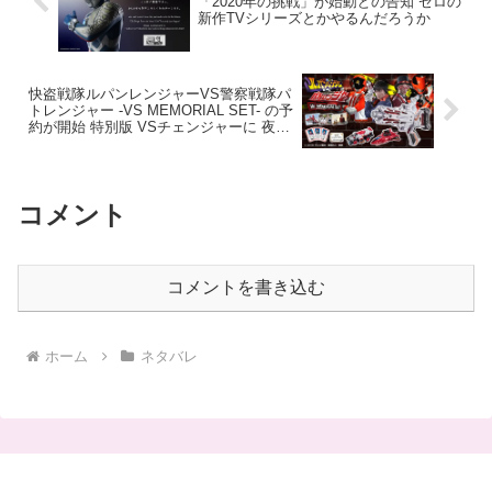
「2020年の挑戦」が始動との告知 ゼロの
新作TVシリーズとかやるんだろうか
快盗戦隊ルパンレンジャーVS警察戦隊パ
トレンジャー -VS MEMORIAL SET- の予
約が開始 特別版 VSチェンジャーに 夜野
魁利/朝加圭一郎のセリフ80種収録
コメント
コメントを書き込む
ホーム
ネタバレ