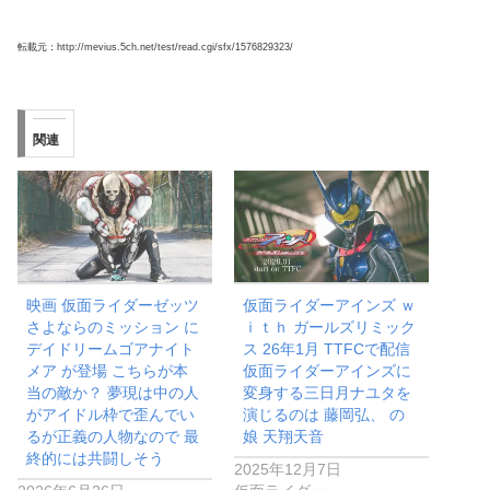
転載元：http://mevius.5ch.net/test/read.cgi/sfx/1576829323/
関連
映画 仮面ライダーゼッツ
仮面ライダーアインズ ｗ
さよならのミッション に
ｉｔｈ ガールズリミック
デイドリームゴアナイト
ス 26年1月 TTFCで配信
メア が登場 こちらが本
仮面ライダーアインズに
当の敵か？ 夢現は中の人
変身する三日月ナユタを
がアイドル枠で歪んでい
演じるのは 藤岡弘、 の
るが正義の人物なので 最
娘 天翔天音
終的には共闘しそう
2025年12月7日