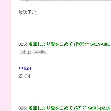
放送予定
825:
名無しより愛をこめて (ｱｳｱｳｲｰ Sa19-uIIL [36
ID:bq1+AMlka
>>824
乙です
826:
名無しより愛をこめて (ｽﾌﾟﾌﾟ Sd03-pZ19 [49