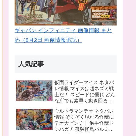
ギャバン インフィニティ 画像情報 まと
め（8月2日 画像情報追記）
人気記事
仮面ライダーマイス ネタバ
レ情報 マイスは超ネズミ戦
士だ！ スピードに優れ どん
な所でも素早く動き回る ラ
イバルは猫の戦士マオウ 武
ウルトラマンテオ ネタバレ
器は大剣マオウブレイド も
情報 ぞくぞく現れる怪獣に
う一人の猫 リドはマオウの
テオ大ピンチ！ 触手怪獣ド
為闘う
シハガチ 孤独怪鳥バルミリ
オン 電獣ヴォルトグ テオの