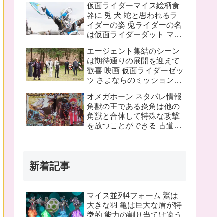
仮面ライダーマイス絵柄食
ピンチにプッチーが巨大化
器に 兎 犬 蛇と思われるラ
したぞ！
イダーの姿 兎ライダーの名
は仮面ライダーダット マイ
スフォームチェンジの名は
エージェント集結のシーン
タートルフレーム
は期待通りの展開を迎えて
歓喜 映画 仮面ライダーゼッ
ツ さよならのミッションネ
タバレあり 感想まとめ
オメガホーン ネタバレ情報
角獣の王である炎角は他の
角獣と合体して特殊な攻撃
を放つことができる 古道具
屋に運び込まれた物に見覚
えのある物を発見 これって
銀河連邦警察の手錠と警察
新着記事
手帳？
マイス並列4フォーム 鷲は
大きな羽 亀は巨大な盾が特
徴的 能力の割り当ては違う