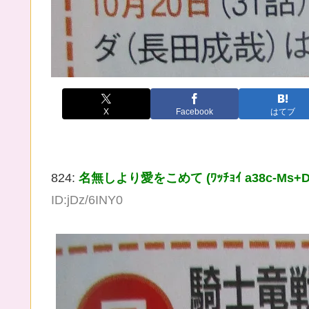
X
Facebook
はてブ
824:
名無しより愛をこめて (ﾜｯﾁｮｲ a38c-Ms+D [11
ID:jDz/6INY0