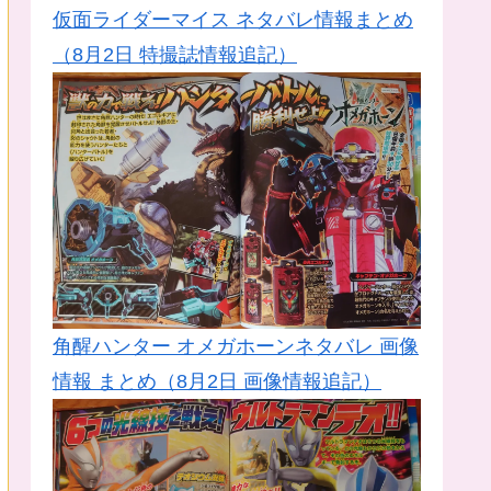
仮面ライダーマイス ネタバレ情報まとめ
（8月2日 特撮誌情報追記）
角醒ハンター オメガホーンネタバレ 画像
情報 まとめ（8月2日 画像情報追記）