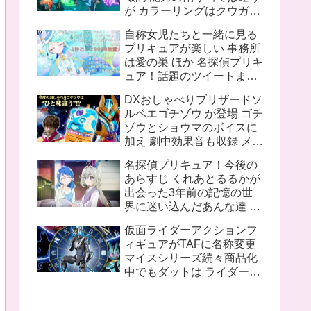
が カラーリングはクウガと
同じ 十二支同盟12名の内
自称女児たちと一緒に見る
姿が不明なのは 丑 辰 午 申
プリキュアが楽しい 事務所
亥 の5人
は愛の巣 ほか 名探偵プリキ
ュア！話題のツイートまと
め
DXおしゃべりブリザードソ
ルベエゴチゾウ が登場 ゴチ
ゾウとショウマのボイスに
加え 劇中効果音も収録 メタ
リックブルー塗装追加で質
名探偵プリキュア！今後の
感も向上
あらすじ くれあとるるかが
出会った3年前の記憶の世
界に迷い込んだあんな達 ロ
ンドンのキュアット探偵事
仮面ライダーアクションフ
務所所長花咲まふるは2人
ィギュアがTAFに名称変更
に名探偵プリキュアになっ
マイスシリーズ続々商品化
て欲しいと語る
中でもダットは ライダーと
してのデザインもさること
ながら ちゃんと女性的なシ