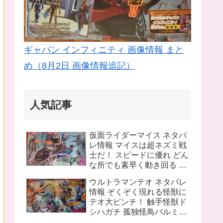
ギャバン インフィニティ 画像情報 まと
め（8月2日 画像情報追記）
人気記事
仮面ライダーマイス ネタバ
レ情報 マイスは超ネズミ戦
士だ！ スピードに優れ どん
な所でも素早く動き回る ラ
イバルは猫の戦士マオウ 武
ウルトラマンテオ ネタバレ
器は大剣マオウブレイド も
情報 ぞくぞく現れる怪獣に
う一人の猫 リドはマオウの
テオ大ピンチ！ 触手怪獣ド
為闘う
シハガチ 孤独怪鳥バルミリ
オン 電獣ヴォルトグ テオの