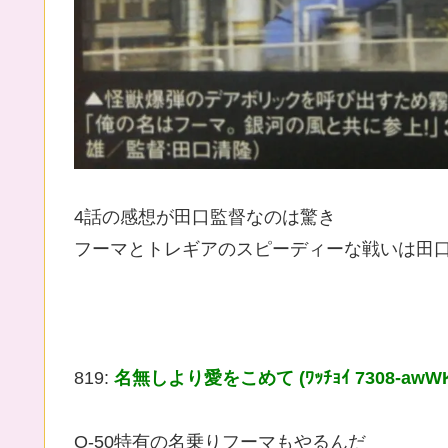
4話の感想が田口監督なのは驚き
フーマとトレギアのスピーディーな戦いは田
819:
名無しより愛をこめて (ﾜｯﾁｮｲ 7308-awW
O-50特有の名乗りフーマもやるんだ