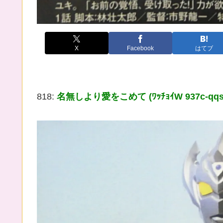
X
Facebook
はてブ
818:
名無しより愛をこめて (ﾜｯﾁｮｲW 937c-qqs