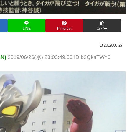
LINE
Pinterest
コピー
2019.06.27
N)
2019/06/26(水) 23:03:49.30 ID:b2QkaTWn0