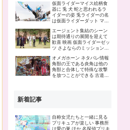
仮面ライダーマイス絵柄食
ピンチにプッチーが巨大化
器に 兎 犬 蛇と思われるラ
したぞ！
イダーの姿 兎ライダーの名
は仮面ライダーダット マイ
スフォームチェンジの名は
エージェント集結のシーン
タートルフレーム
は期待通りの展開を迎えて
歓喜 映画 仮面ライダーゼッ
ツ さよならのミッションネ
タバレあり 感想まとめ
オメガホーン ネタバレ情報
角獣の王である炎角は他の
角獣と合体して特殊な攻撃
を放つことができる 古道具
屋に運び込まれた物に見覚
えのある物を発見 これって
銀河連邦警察の手錠と警察
新着記事
手帳？
自称女児たちと一緒に見る
プリキュアが楽しい 事務所
は愛の巣 ほか 名探偵プリキ