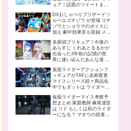
ュア！話題のツイートまと
め
DXおしゃべりブリザードソ
ルベエゴチゾウ が登場 ゴチ
ゾウとショウマのボイスに
加え 劇中効果音も収録 メタ
リックブルー塗装追加で質
名探偵プリキュア！今後の
感も向上
あらすじ くれあとるるかが
出会った3年前の記憶の世
界に迷い込んだあんな達 ロ
ンドンのキュアット探偵事
仮面ライダーアクションフ
務所所長花咲まふるは2人
ィギュアがTAFに名称変更
に名探偵プリキュアになっ
マイスシリーズ続々商品化
て欲しいと語る
中でもダットは ライダーと
してのデザインもさること
仮面ライダーマイス考察予
ながら ちゃんと女性的なシ
想まとめ 家庭教師 麻尾達臣
ルエットを再現していて魅
は リド もしくは辰のライダ
力的
ーになる？ マオウの役者は
舞台に出演予定があるから
途中退場の噂は信憑性が高