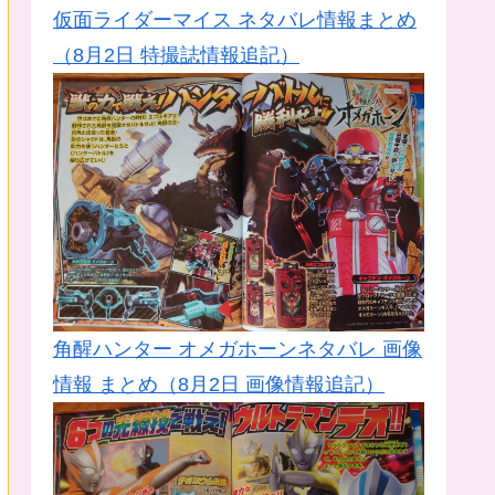
仮面ライダーマイス ネタバレ情報まとめ
（8月2日 特撮誌情報追記）
角醒ハンター オメガホーンネタバレ 画像
情報 まとめ（8月2日 画像情報追記）