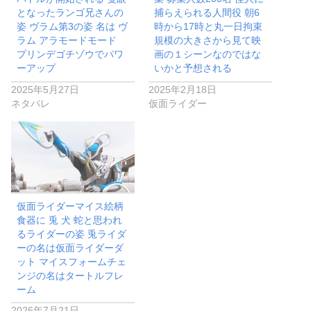
となったランゴ兄さんの
捕らえられる人間役 朝6
姿 ヴラム第3の姿 名は ヴ
時から17時と丸一日拘束
ラム アラモードモード
規模の大きさから見て映
プリンデゴチゾウでパワ
画の１シーンなのではな
ーアップ
いかと予想される
2025年5月27日
2025年2月18日
ネタバレ
仮面ライダー
仮面ライダーマイス絵柄
食器に 兎 犬 蛇と思われ
るライダーの姿 兎ライダ
ーの名は仮面ライダーダ
ット マイスフォームチェ
ンジの名はタートルフレ
ーム
2026年7月21日