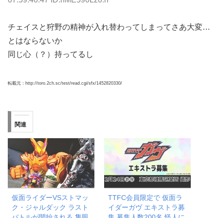
チェイスと狩野の精神が入れ替わってしまってさあ大変…
とはならないか
同じ心（？）持ってるし
転載元：http://toro.2ch.sc/test/read.cgi/sfx/1452820330/
関連
仮面ライダーVSストマッ
TTFC会員限定で 仮面ラ
ク・ジャルダック ラスト
イダーガヴ エキストラ募
バトルが開始される 隻眼
集 募集人数200名 怪人に