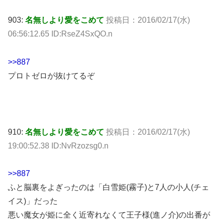
903:
名無しより愛をこめて
投稿日：2016/02/17(水)
06:56:12.65 ID:RseZ4SxQO.n
>>887
プロトゼロが抜けてるぞ
910:
名無しより愛をこめて
投稿日：2016/02/17(水)
19:00:52.38 ID:NvRzozsg0.n
>>887
ふと脳裏をよぎったのは「白雪姫(霧子)と7人の小人(チェ
イス)」だった
悪い魔女が姫に全く近寄れなくて王子様(進ノ介)の出番が