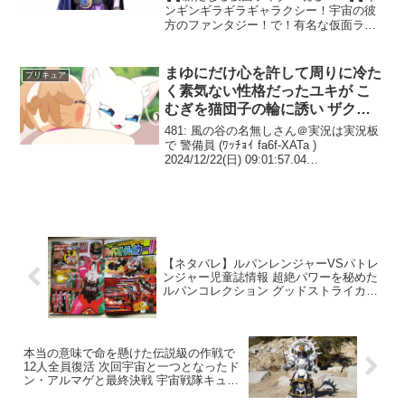
ンギンギラギラギャラクシー！宇宙の彼
方のファンタジー！で！有名な仮面ライ
ダーギンガがジオウに登場するジ
オ！？！？いつ登場するかは・・・ジ
オ！#ジオウ #仮面ライダーギンガ #4月1
まゆにだけ心を許して周りに冷た
プリキュア
日 #ルパパト #ギャ...
く素気ない性格だったユキが こ
むぎを猫団子の輪に誘い ザクロ
に思いやり声をかけるなど 彼女
481: 風の谷の名無しさん＠実況は実況板
の成長の集大成回 わんだふるぷ
で 警備員 (ﾜｯﾁｮｲ fa6f-XATa )
2024/12/22(日) 09:01:57.04
りきゅあ！ 第46話 感想まとめ
ID:V3Whf6OL0歴代でも有数の平和なクリ
スマス回486: 風の谷の名無しさん＠実況
は実況...
【ネタバレ】ルパンレンジャーVSパトレ
ンジャー児童誌情報 超絶パワーを秘めた
ルパンコレクション グッドストライカー
パトレン1～3号が融合してパトレンU号
に
本当の意味で命を懸けた伝説級の作戦で
12人全員復活 次回宇宙と一つとなったド
ン・アルマゲと最終決戦 宇宙戦隊キュウ
レンジャー Space.47 感想まとめ