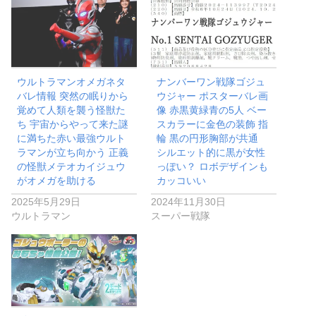
ウルトラマンオメガネタ
ナンバーワン戦隊ゴジュ
バレ情報 突然の眠りから
ウジャー ポスターバレ画
覚めて人類を襲う怪獣た
像 赤黒黄緑青の5人 ベー
ち 宇宙からやって来た謎
スカラーに金色の装飾 指
に満ちた赤い最強ウルト
輪 黒の円形胸部が共通
ラマンが立ち向かう 正義
シルエット的に黒が女性
の怪獣メテオカイジュウ
っぽい？ ロボデザインも
がオメガを助ける
カッコいい
2025年5月29日
2024年11月30日
ウルトラマン
スーパー戦隊