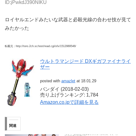
ID:jPwkdJ390NIKU
ロイヤルエンドみたいな武器と必殺光線の合わせ技が見て
みたかった
転載元：http://toro.2ch.sc/test/read.cgi/sfx/1512989546/
ウルトラマンジード DXギガファイナライ
ザー
posted with
amazlet
at 18.01.29
バンダイ (2018-02-03)
売り上げランキング: 1,784
Amazon.co.jpで詳細を見る
関連