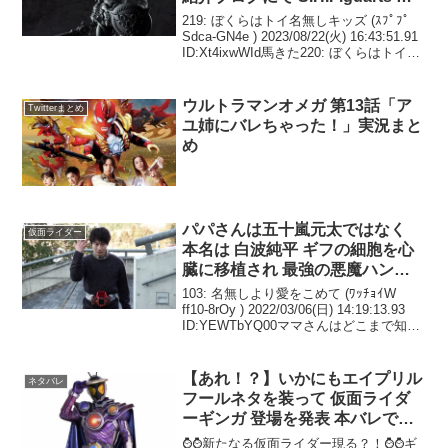
ースオルフェノクの製品サンプル
219: ぼくらはトイ名無しキッズ (ｽﾌﾟﾌﾟ
が公開 造りはかなり良いが真骨
Sdca-GN4e ) 2023/08/22(火) 16:43:51.91
ID:Xt4ixwWId馬きた220: ぼくらはトイ名
彫製法なのだろうか？
無しキッズ (ﾜｯﾁｮｲW 7f02-Fa/I ) 2023...
ウルトラマンオメガ 第13話「ア
Twitterまとめ
ユ姉にバレちゃった！」実況まと
め
パパさんは五十嵐元太ではなく
仮面ライダー
本名は 白波純平 ギフの細胞を心
臓に移植され 最強の悪魔ハンタ
ー 仮面ライダーベイルとなった
103: 名無しより愛をこめて (ﾜｯﾁｮｲW
彼は 両親を殺した赤い悪魔への
ff10-8rOy ) 2022/03/06(日) 14:19:13.93
ID:YEWTbYQ00ママさんはどこまで知っ
復讐を胸に 闘いに身を投じる
てるんだろな。105: 名無しより愛をこめ
て (ﾜｯﾁｮｲW 37dd...
【あれ！？】いかにもエイプリル
ネタバレ
フールネタを装って 仮面ライダ
ーギンガ 登場を発表 本バレです
よね！？
⌚⌚新たなる仮面ライダー現る？！⌚⌚ギ