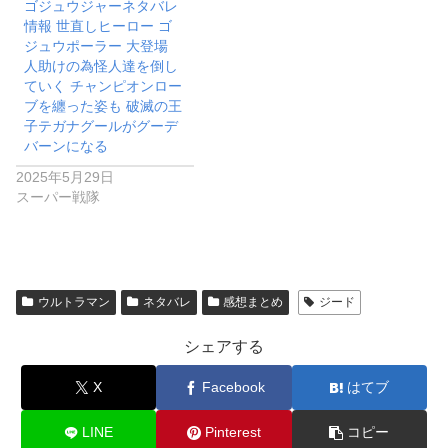
ゴジュウジャーネタバレ
情報 世直しヒーロー ゴ
ジュウポーラー 大登場
人助けの為怪人達を倒し
ていく チャンピオンロー
ブを纏った姿も 破滅の王
子テガナグールがグーデ
バーンになる
2025年5月29日
スーパー戦隊
ウルトラマン
ネタバレ
感想まとめ
ジード
シェアする
X
Facebook
はてブ
LINE
Pinterest
コピー