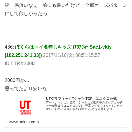
統一感無いなぁ 前にも書いたけど、全部オーズパターン
にして欲しかったわ
436:
ぼくらはトイ名無しキッズ (ｱｳｱｳｶｰ Sae1-yldy
[182.251.241.33])
2017/11/10(金) 08:51:15.57
ID:ETRXSJ0Ia
2000円か…
思ってたより安いな
UTグラフィックTシャツ TOP - ユニクロ公式
アート、マンガ、音楽、ゲームなど世界中のポップカルチ
ャーが集まるユニクロのUT。豊富なグラフィックTシャツ
から、お気に入りの1枚で自分らしさを表現しよう。
www.uniqlo.com