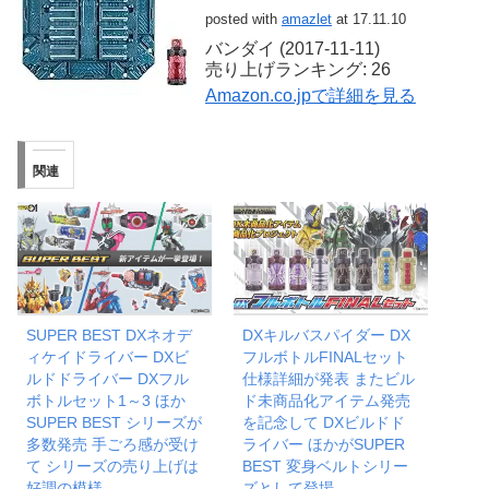
posted with
amazlet
at 17.11.10
バンダイ (2017-11-11)
売り上げランキング: 26
Amazon.co.jpで詳細を見る
関連
SUPER BEST DXネオデ
DXキルバスパイダー DX
ィケイドライバー DXビ
フルボトルFINALセット
ルドドライバー DXフル
仕様詳細が発表 またビル
ボトルセット1～3 ほか
ド未商品化アイテム発売
SUPER BEST シリーズが
を記念して DXビルドド
多数発売 手ごろ感が受け
ライバー ほかがSUPER
て シリーズの売り上げは
BEST 変身ベルトシリー
好調の模様
ズとして登場