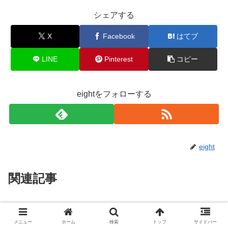
シェアする
X
Facebook
はてブ
LINE
Pinterest
コピー
eightをフォローする
eight
関連記事
欲しい物が手に入る世界で亡き師
スーパー戦隊
と出会い助言を受け成長するメル
メニュー
ホーム
検索
トップ
サイドバー