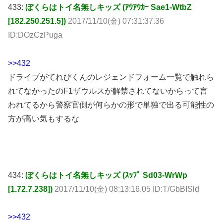
433:
ぼくらはトイ名無しキッズ (ｱｳｱｳｶｰ Sae1-WtbZ
[182.250.251.5])
2017/11/10(金) 07:31:37.36
ID:DOzCzPuga
>>432
ドライブがてれびくんのレジェンドフォーム一覧で触れら
れてなかったのF1ザウルスが解禁されてないからって言
われてるから警察官側が何らかの形で単独で出る可能性の
方が高い気もするな
434:
ぼくらはトイ名無しキッズ (ｽｯﾌﾟ Sd03-WrWp
[1.72.7.238])
2017/11/10(金) 08:13:16.05 ID:T/GbBISld
>>432