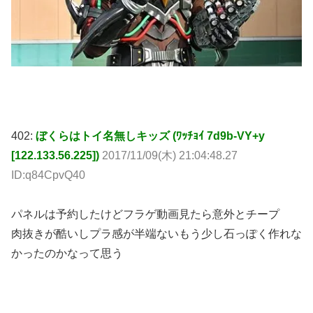
402:
ぼくらはトイ名無しキッズ (ﾜｯﾁｮｲ 7d9b-VY+y
[122.133.56.225])
2017/11/09(木) 21:04:48.27
ID:q84CpvQ40
パネルは予約したけどフラゲ動画見たら意外とチープ
肉抜きが酷いしプラ感が半端ないもう少し石っぽく作れな
かったのかなって思う