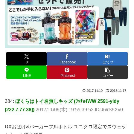
X
Facebook
はてブ
LINE
Pinterest
コピー
2017.11.10
2018.11.17
384:
ぼくらはトイ名無しキッズ (ﾜｯﾁｮｲWW 2591-yldy
[222.7.77.38])
2017/11/09(木) 19:55:39.52 ID:J6/rS9Xv0
DXおばけ&パーカーフルボトル ユニクロ限定でスウェッ