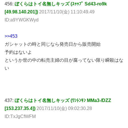
456:
ぼくらはトイ名無しキッズ (ｽｯｯﾌﾟ Sd43-ro9k
[49.98.140.201])
2017/11/10(金) 11:10:49.49
ID:a9YWGKWyd
>>453
ガシャットの時と同じなら発売日から販売開始
予約はないよ
というか世の中の転売主婦の目が腐ってない限り瞬殺はな
い
437:
ぼくらはトイ名無しキッズ (ﾜﾝﾄﾝｷﾝ MMa3-/DZZ
[153.237.35.4])
2017/11/10(金) 09:02:30.28
ID:TxJgCfWFM