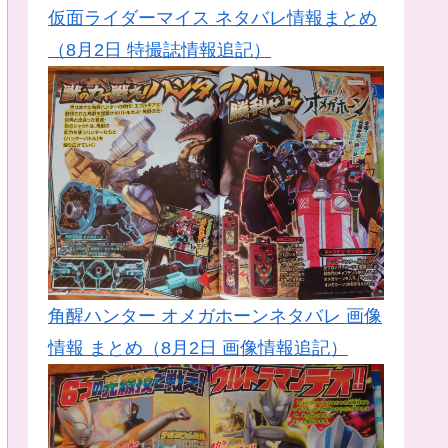
仮面ライダーマイス ネタバレ情報まとめ
（8月2日 特撮誌情報追記）
角醒ハンター オメガホーンネタバレ 画像
情報 まとめ（8月2日 画像情報追記）