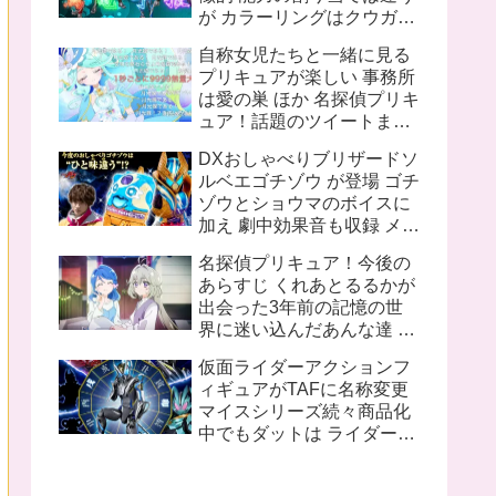
が カラーリングはクウガと
同じ 十二支同盟12名の内
自称女児たちと一緒に見る
姿が不明なのは 丑 辰 午 申
プリキュアが楽しい 事務所
亥 の5人
は愛の巣 ほか 名探偵プリキ
ュア！話題のツイートまと
め
DXおしゃべりブリザードソ
ルベエゴチゾウ が登場 ゴチ
ゾウとショウマのボイスに
加え 劇中効果音も収録 メタ
リックブルー塗装追加で質
名探偵プリキュア！今後の
感も向上
あらすじ くれあとるるかが
出会った3年前の記憶の世
界に迷い込んだあんな達 ロ
ンドンのキュアット探偵事
仮面ライダーアクションフ
務所所長花咲まふるは2人
ィギュアがTAFに名称変更
に名探偵プリキュアになっ
マイスシリーズ続々商品化
て欲しいと語る
中でもダットは ライダーと
してのデザインもさること
ながら ちゃんと女性的なシ