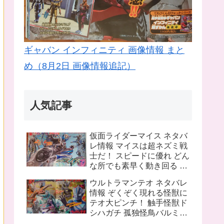
ギャバン インフィニティ 画像情報 まと
め（8月2日 画像情報追記）
人気記事
仮面ライダーマイス ネタバ
レ情報 マイスは超ネズミ戦
士だ！ スピードに優れ どん
な所でも素早く動き回る ラ
イバルは猫の戦士マオウ 武
ウルトラマンテオ ネタバレ
器は大剣マオウブレイド も
情報 ぞくぞく現れる怪獣に
う一人の猫 リドはマオウの
テオ大ピンチ！ 触手怪獣ド
為闘う
シハガチ 孤独怪鳥バルミリ
オン 電獣ヴォルトグ テオの