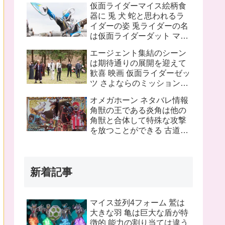
仮面ライダーマイス絵柄食
ピンチにプッチーが巨大化
器に 兎 犬 蛇と思われるラ
したぞ！
イダーの姿 兎ライダーの名
は仮面ライダーダット マイ
スフォームチェンジの名は
エージェント集結のシーン
タートルフレーム
は期待通りの展開を迎えて
歓喜 映画 仮面ライダーゼッ
ツ さよならのミッションネ
タバレあり 感想まとめ
オメガホーン ネタバレ情報
角獣の王である炎角は他の
角獣と合体して特殊な攻撃
を放つことができる 古道具
屋に運び込まれた物に見覚
えのある物を発見 これって
銀河連邦警察の手錠と警察
新着記事
手帳？
マイス並列4フォーム 鷲は
大きな羽 亀は巨大な盾が特
徴的 能力の割り当ては違う