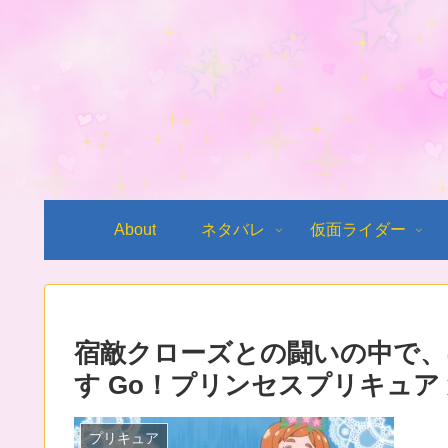
About
ネタバレ
仮面ライダー
宿敵クローズとの闘いの中で、
す Go！プリンセスプリキュア
プリキュア