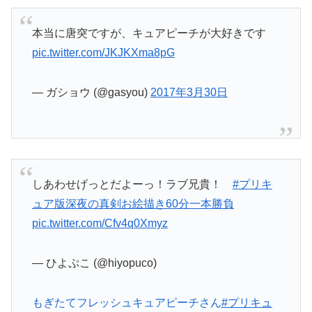
本当に唐突ですが、キュアピーチが大好きです
pic.twitter.com/JKJKXma8pG
— ガショウ (@gasyou)
2017年3月30日
しあわせげっとだよーっ！ラブ兄貴！
#プリキ
ュア版深夜の真剣お絵描き60分一本勝負
pic.twitter.com/Cfv4q0Xmyz
— ひよぷこ (@hiyopuco)
もぎたてフレッシュキュアピーチさん
#プリキュ