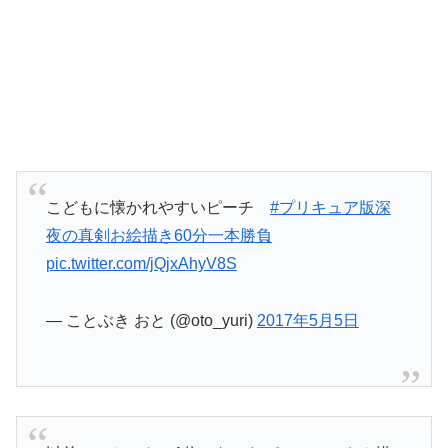
こどもに懐かれやすいピーチ
#プリキュア版深
夜の真剣お絵描き60分一本勝負
pic.twitter.com/jQjxAhyV8S
— ことぶき おと (@oto_yuri)
2017年5月5日