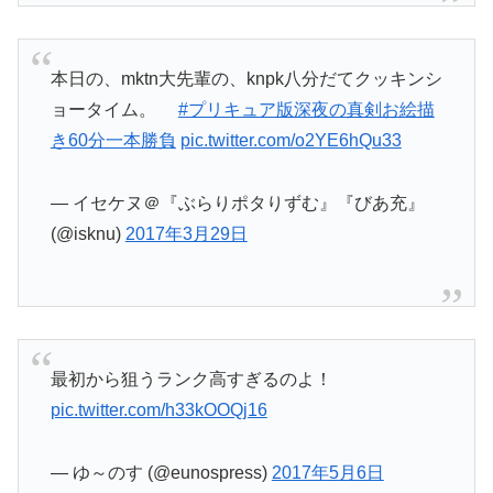
本日の、mktn大先輩の、knpk八分だてクッキンシ
ョータイム。
#プリキュア版深夜の真剣お絵描
き60分一本勝負
pic.twitter.com/o2YE6hQu33
— イセケヌ＠『ぶらりポタりずむ』『びあ充』
(@isknu)
2017年3月29日
最初から狙うランク高すぎるのよ！
pic.twitter.com/h33kOOQj16
— ゆ～のす (@eunospress)
2017年5月6日