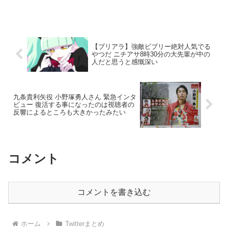
【プリアラ】強敵ビブリー絶対人気でる
やつだ ニチアサ8時30分の大先輩が中の
人だと思うと感慨深い
九条貴利矢役 小野塚勇人さん 緊急インタ
ビュー 復活する事になったのは視聴者の
反響によるところも大きかったみたい
コメント
コメントを書き込む
ホーム
Twitterまとめ