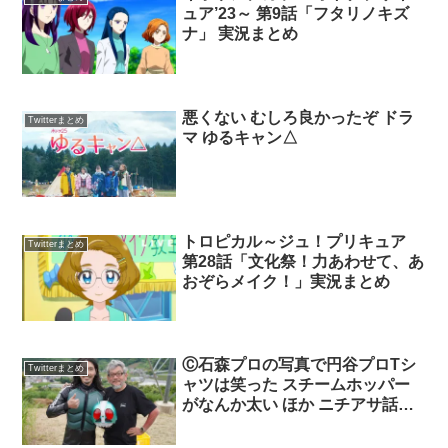
ュア’23～ 第9話「フタリノキズ
ナ」 実況まとめ
悪くない むしろ良かったぞ ドラ
Twitterまとめ
マ ゆるキャン△
トロピカル～ジュ！プリキュア
Twitterまとめ
第28話「文化祭！力あわせて、あ
おぞらメイク！」実況まとめ
Ⓒ石森プロの写真で円谷プロTシ
Twitterまとめ
ャツは笑った スチームホッパー
がなんか太い ほか ニチアサ話題
のツイートまとめ