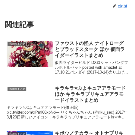
eight
関連記事
ファウストの怪人 ナイトローグ
Twitterまとめ
とブラッドスターク ほか 仮面ラ
イダーイラストまとめ
仮面ライダービルド DXロケットパンダフ
ルボトルセットposted with amazlet at
17.10.21バンダイ (2017-10-14)売り上げラ
ンキング: 17Amazon.co.jpで詳細を見る
キラキラ⭐️ぷよキュアアラモード
Twitterまとめ
ほか キラキラプリキュアアラモ
ードイラストまとめ
キラキラ⭐️ぷよキュアアラモード(修正版)
pic.twitter.com/xPml66xpNd— りくちゃんちゃん (@riku_sec) 2017年
3月20日新しいアイコン！キラキラ☆プリキュアアラモードinマキシ
マムゲーマーレベル99...
キボウノチカラ～ オトナプリキ
Twitterまとめ