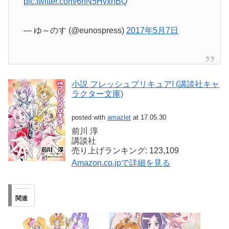
pic.twitter.com/6hN5HvxhBQ
— ゆ～のす (@eunospress)
2017年5月7日
小説 フレッシュプリキュア! (講談社キャ
ラクター文庫)
posted with
amazlet
at 17.05.30
前川 淳
講談社
売り上げランキング: 123,109
Amazon.co.jpで詳細を見る
関連