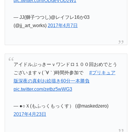
pic.twitter.com/ODqeVODzW1
— JJ(獅子つつし)@レイフレ16か03
(@jj_art_works)
2017年4月7日
アイドルぶっきーｖワンドロ１００回おめでとう
ございますｖ( ´∀｀)時間外参加で
#プリキュア
版深夜の真剣お絵描き60分一本勝負
pic.twitter.com/zetbz5wWG3
— ●○Ｘ(もふっくもっくす） (@maskedzero)
2017年4月23日