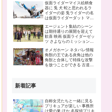
仮面ライダーマイス絵柄食
ピンチにプッチーが巨大化
器に 兎 犬 蛇と思われるラ
したぞ！
イダーの姿 兎ライダーの名
は仮面ライダーダット マイ
スフォームチェンジの名は
エージェント集結のシーン
タートルフレーム
は期待通りの展開を迎えて
歓喜 映画 仮面ライダーゼッ
ツ さよならのミッションネ
タバレあり 感想まとめ
オメガホーン ネタバレ情報
角獣の王である炎角は他の
角獣と合体して特殊な攻撃
を放つことができる 古道具
屋に運び込まれた物に見覚
えのある物を発見 これって
銀河連邦警察の手錠と警察
新着記事
手帳？
自称女児たちと一緒に見る
プリキュアが楽しい 事務所
は愛の巣 ほか 名探偵プリキ