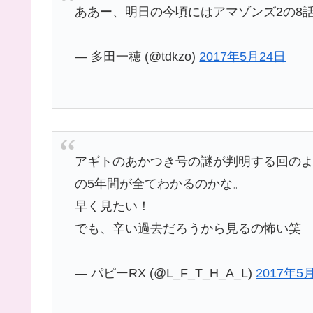
ああー、明日の今頃にはアマゾンズ2の8
— 多田一穂 (@tdkzo)
2017年5月24日
アギトのあかつき号の謎が判明する回のよ
の5年間が全てわかるのかな。
早く見たい！
でも、辛い過去だろうから見るの怖い笑
— パピーRX (@L_F_T_H_A_L)
2017年5