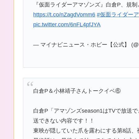
『仮面ライダーアマゾンズ』白倉P、規制と
https://t.co/nZagdVomm6
#仮面ライダー
pic.twitter.com/6nFL4pfJYA
— マイナビニュース・ホビー【公式】 (@mj
白倉P＆小林靖子さんトークイベ⑥
白倉P「アマゾンズseason1はTVで放送
送できない内容です！！
東映が隠していた爪を露わにする第8話、