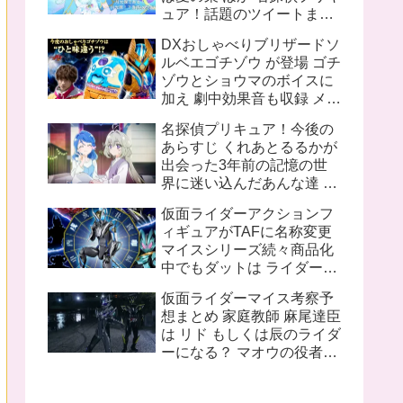
ュア！話題のツイートまと
め
DXおしゃべりブリザードソ
ルベエゴチゾウ が登場 ゴチ
ゾウとショウマのボイスに
加え 劇中効果音も収録 メタ
リックブルー塗装追加で質
名探偵プリキュア！今後の
感も向上
あらすじ くれあとるるかが
出会った3年前の記憶の世
界に迷い込んだあんな達 ロ
ンドンのキュアット探偵事
仮面ライダーアクションフ
務所所長花咲まふるは2人
ィギュアがTAFに名称変更
に名探偵プリキュアになっ
マイスシリーズ続々商品化
て欲しいと語る
中でもダットは ライダーと
してのデザインもさること
仮面ライダーマイス考察予
ながら ちゃんと女性的なシ
想まとめ 家庭教師 麻尾達臣
ルエットを再現していて魅
は リド もしくは辰のライダ
力的
ーになる？ マオウの役者は
舞台に出演予定があるから
途中退場の噂は信憑性が高