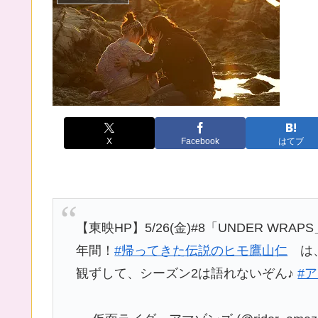
X
Facebook
はてブ
【東映HP】5/26(金)#8「UNDER W
年間！
#帰ってきた伝説のヒモ鷹山仁
は、
観ずして、シーズン2は語れないぞん♪
#