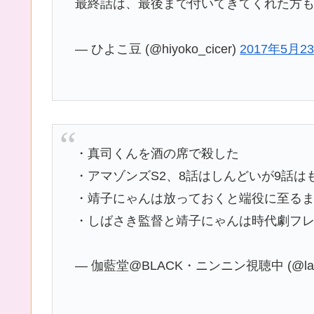
最終話は、最後まで付いてきてくれた方
— ひよこ豆 (@hiyoko_cicer)
2017年5月2
・真司くんを酒の席で殺した
・アマゾンズS2、8話はしんどいが9話は
・靖子にゃんは放っておくと端役に至る
・しばさき監督と靖子にゃんは時代劇フ
— 伽藍堂@BLACK・ニンニン視聴中 (@lair