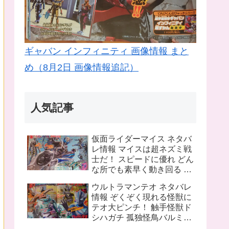
ギャバン インフィニティ 画像情報 まと
め（8月2日 画像情報追記）
人気記事
仮面ライダーマイス ネタバ
レ情報 マイスは超ネズミ戦
士だ！ スピードに優れ どん
な所でも素早く動き回る ラ
イバルは猫の戦士マオウ 武
ウルトラマンテオ ネタバレ
器は大剣マオウブレイド も
情報 ぞくぞく現れる怪獣に
う一人の猫 リドはマオウの
テオ大ピンチ！ 触手怪獣ド
為闘う
シハガチ 孤独怪鳥バルミリ
オン 電獣ヴォルトグ テオの