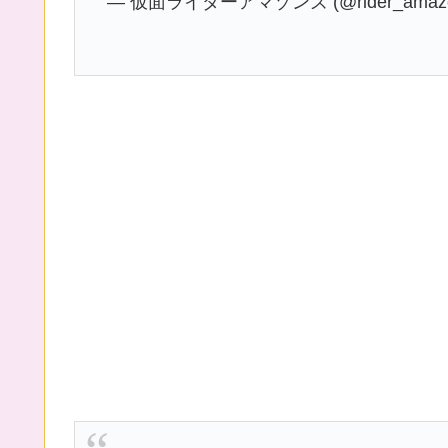
— 仮面ライダーアマゾンズ (@rider_amaz