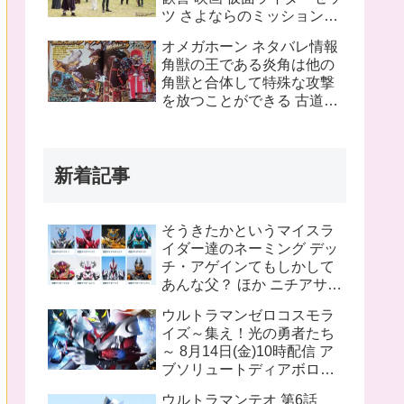
ツ さよならのミッションネ
タバレあり 感想まとめ
オメガホーン ネタバレ情報
角獣の王である炎角は他の
角獣と合体して特殊な攻撃
を放つことができる 古道具
屋に運び込まれた物に見覚
えのある物を発見 これって
銀河連邦警察の手錠と警察
新着記事
手帳？
そうきたかというマイスラ
イダー達のネーミング デッ
チ・アゲインてもしかして
あんな父？ ほか ニチアサ話
題のツイートまとめ
ウルトラマンゼロコスモラ
イズ～集え！光の勇者たち
～ 8月14日(金)10時配信 ア
ブソリュートディアボロの
姿があるのでギャラファイ
ウルトラマンテオ 第6話