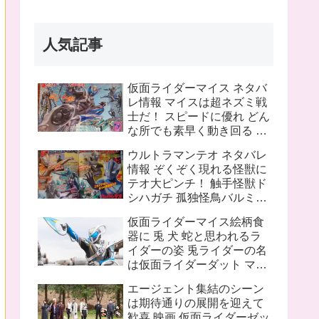
人気記事
仮面ライダーマイス ネタバ
レ情報 マイスは超ネズミ戦
士だ！ スピードに優れ どん
な所でも素早く動き回る ラ
イバルは猫の戦士マオウ 武
ウルトラマンテオ ネタバレ
器は大剣マオウブレイド も
情報 ぞくぞく現れる怪獣に
う一人の猫 リドはマオウの
テオ大ピンチ！ 触手怪獣ド
為闘う
シハガチ 孤独怪鳥バルミリ
オン 電獣ヴォルトグ テオの
仮面ライダーマイス絵柄食
ピンチにプッチーが巨大化
器に 兎 犬 蛇と思われるラ
したぞ！
イダーの姿 兎ライダーの名
は仮面ライダーダット マイ
スフォームチェンジの名は
エージェント集結のシーン
タートルフレーム
は期待通りの展開を迎えて
歓喜 映画 仮面ライダーゼッ