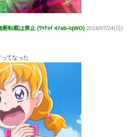
禁止 (ﾜｯﾁｮｲ 47ab-iqWO)
2016/07/24(日)
フってなった