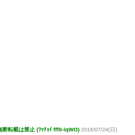
止 (ﾜｯﾁｮｲ fff0-iqWO)
2016/07/24(日)