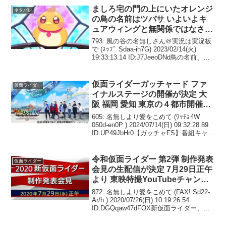
ましろ宅の門の上にいたオレンジ
ネタバレ
の鳥の名前はツバサ いよいよキ
ュアウィングと無関係ではなさそ
うだが もしや変身前はずっとこ
793: 風の谷の名無しさん＠実況は実況板
の状態だろうか 人間の少年の姿
で (ｽｯﾌﾟ Sdaa-ih7G) 2023/02/14(火)
19:33:13.14 ID:J7JeeoDNd鳥の名前、
にはなるのか？
「つばさ」やんけ794: 風の谷の名無しさ
ん＠実況は実況板で (ﾜｯﾁｮｲ...
仮面ライダーガッチャード ファ
仮面ライダー
イナルステージの開催が決定 大
阪 福岡 愛知 東京の４都市開催
FS史上最大人数が登場 加治木も
605: 名無しより愛をこめて (ﾜｯﾁｮｲW
いるしシークレットゲストのシル
050d-en0P ) 2024/07/14(日) 09:32:28.89
ID:UP49JbHr0【ガッチャFS】番組キャス
エットにはすごい見覚えがある
トのみんなより開催決定のお知らせ！
608: 名無しより愛をこめて ...
令和仮面ライダー 第2弾 制作発表
仮面ライダー
会見の生配信が決定 7月29日正午
より 東映特撮YouTubeチャンネ
ル他にて 告知画像の赤のベース
872: 名無しより愛をこめて (FAX! Sd22-
に青の一ラインが新ライダーのイ
Ar/h ) 2020/07/26(日) 10:19:26.54
ID:DGQqaw47dFOX新仮面ライダー、制
メージカラーだろうか
作発表会見の生配信が決定「令和仮面ラ
イダー」第2弾、29日の会見で発表 ...