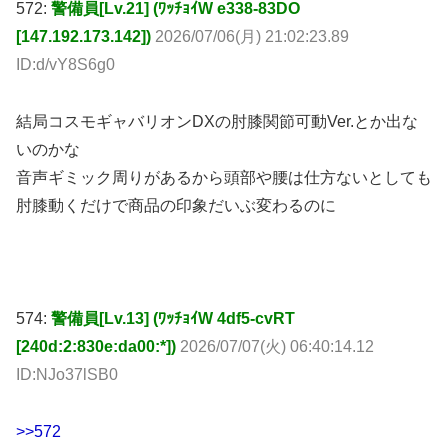
572:
警備員[Lv.21] (ﾜｯﾁｮｲW e338-83DO
[147.192.173.142])
2026/07/06(月) 21:02:23.89
ID:d/vY8S6g0
結局コスモギャバリオンDXの肘膝関節可動Ver.とか出な
いのかな
音声ギミック周りがあるから頭部や腰は仕方ないとしても
肘膝動くだけで商品の印象だいぶ変わるのに
574:
警備員[Lv.13] (ﾜｯﾁｮｲW 4df5-cvRT
[240d:2:830e:da00:*])
2026/07/07(火) 06:40:14.12
ID:NJo37lSB0
>>572