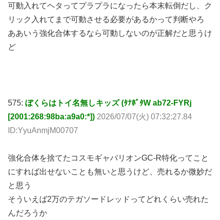
可動入れてヘタってプラプラになったら本末転倒だし、ク
リック入れてまで可動させる必要があるかって判断やろ
ああいう強化合体するなら可動しないのが正解だと思うけ
ど
575:
ぼくらはトイ名無しキッズ (ﾀﾅﾎﾞﾀW ab72-FYRj
[2001:268:98ba:a9a0:*])
2026/07/07(火) 07:32:27.84
ID:YyuAnmjM00707
強化合体を捨てたコスモギャバリオンGC-R特化ってこと
にすれば出せないことも無いと思うけど、売れるか微妙だ
と思う
そういえば2万のテガソードレッドってどれくらい売れた
んだろうか