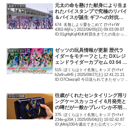
元太の命を懸けた献身により生ま
仮面ライダー
れたバイスタンプで究極のリバイ
＆バイスが誕生 ギフへの対抗に
希望が見えるが 大二とは依然対
674: 名無しより愛をこめて (ﾜｯﾁｮｲW
立したまま 仮面ライダーリバイ
4302-MjFu ) 2022/06/05(日) 09:03:09.07
ID:01gHqKqH0木村昴生きてたの良かった
ス 第38話 感想まとめ
675: 名無しより愛をこめて (ﾜｯﾁｮｲW
4302-MjFu ...
ゼッツの玩具情報が更新 歴代ラ
仮面ライダー
イダーをモチーフとした DXレジ
ェンドライダーカプセム 03 04 複
数のフォームチェンジを楽しめる
515: ぼくらはトイ名無しキッズ (ﾜｯﾁｮｲ
アクションフィギュア カプセム
b2e9-u4H5 ) 2025/09/27(土) 12:41:21.21
ID:O7Cbwzqi0 今日送られてきたゼッツの
チェンジコレクション ほか
びーぼんにはてれびくんにこれから3号連
続でレジェンドカプセムが付...
往歳がくれたセンタイリング用リ
スーパー戦隊
ングケースカッコイイ 6月発売と
の噂だが一般かプレバンか不明
リングの収納数は６枠しかないよ
375: ぼくらはトイ名無しキッズ (ﾜｯﾁｮｲ
うだが残りの空きスペースは何に
234e-gJ0A ) 2025/05/04(日) 10:02:42.87
ID:jMtrij330今週出てきた公式リングケー
使う所だろう？
スはプレバンかな376: ぼくらはトイ名無
しキッズ (ﾜｯﾁｮｲ...