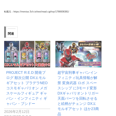
転載元：https://mevius.5ch.io/test/read.cgi/toy/1766936381/
関連
PROJECT R.E.D 開発ブ
超宇宙刑事ギャバンイン
ログ 順次公開 DXエモル
フィニティ玩具情報が解
ギアセット プラデラNEO
禁 変身武器 ロボ スペー
コスモギャバリオン メガ
スシップ に3モード変形
スケールフィギュア ギャ
DXギャバリオントリガー
バン・インフィニティ ギ
天面パーツを回転させる
ャバン・ブシドー
と絵柄がチェンジ DXエ
モルギアセット ほか23商
2026年2月12日
品