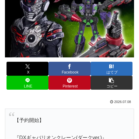
X
Facebook
はてブ
LINE
Pinterest
コピー
2026.07.08
【予約開始】
『DXギャバリオンクレーン(ダークver.)』