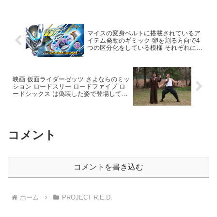
マイスの変身ベルトに搭載されているア
イテム発動のギミック 卵を割る方向で4
つの区分化をしている模様 それぞれに対
応する動物のモチーフが設定されている
映画 仮面ライダーゼッツ さよならのミッ
ション ロードスリー ロードファイブ ロ
ードシックス は偽装した姿で登場して戦
闘を行うシーンが確認される ゼロとレデ
ィのロード偽装への期待感高まる
コメント
コメントを書き込む
ホーム
PROJECT R.E.D.