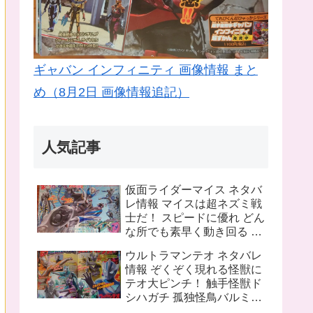
ギャバン インフィニティ 画像情報 まと
め（8月2日 画像情報追記）
人気記事
仮面ライダーマイス ネタバ
レ情報 マイスは超ネズミ戦
士だ！ スピードに優れ どん
な所でも素早く動き回る ラ
イバルは猫の戦士マオウ 武
ウルトラマンテオ ネタバレ
器は大剣マオウブレイド も
情報 ぞくぞく現れる怪獣に
う一人の猫 リドはマオウの
テオ大ピンチ！ 触手怪獣ド
為闘う
シハガチ 孤独怪鳥バルミリ
オン 電獣ヴォルトグ テオの