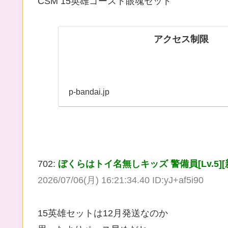
CSM 15英雄ゴースト眼魂セット
アクセス制限
p-bandai.jp
702:
ぼくらはトイ名無しキッズ 警備員[Lv.5][新芽] (ﾜｯ
2026/07/06(月) 16:21:34.40 ID:yJ+af5i90
15英雄セットは12月発送なのか