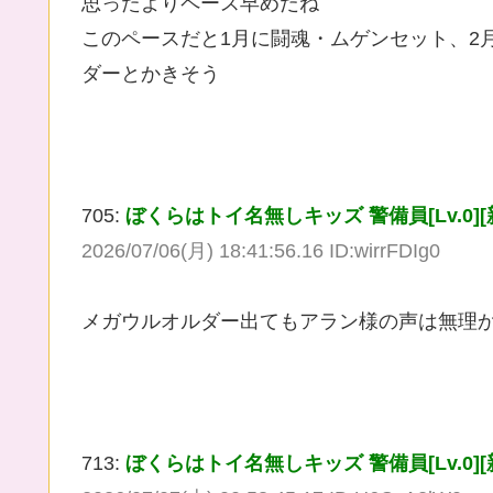
思ったよりペース早めだね
このペースだと1月に闘魂・ムゲンセット、2
ダーとかきそう
705:
ぼくらはトイ名無しキッズ 警備員[Lv.0][新芽] (ﾜｯ
2026/07/06(月) 18:41:56.16 ID:wirrFDIg0
メガウルオルダー出てもアラン様の声は無理
713:
ぼくらはトイ名無しキッズ 警備員[Lv.0][新芽] (ﾜｯ