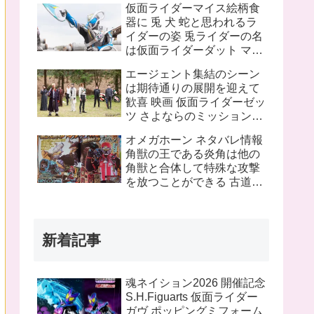
仮面ライダーマイス絵柄食
ピンチにプッチーが巨大化
器に 兎 犬 蛇と思われるラ
したぞ！
イダーの姿 兎ライダーの名
は仮面ライダーダット マイ
スフォームチェンジの名は
エージェント集結のシーン
タートルフレーム
は期待通りの展開を迎えて
歓喜 映画 仮面ライダーゼッ
ツ さよならのミッションネ
タバレあり 感想まとめ
オメガホーン ネタバレ情報
角獣の王である炎角は他の
角獣と合体して特殊な攻撃
を放つことができる 古道具
屋に運び込まれた物に見覚
えのある物を発見 これって
銀河連邦警察の手錠と警察
新着記事
手帳？
魂ネイション2026 開催記念
S.H.Figuarts 仮面ライダー
ガヴ ポッピングミフォーム