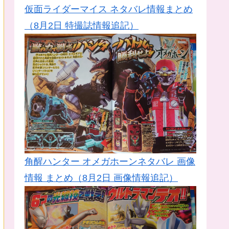
仮面ライダーマイス ネタバレ情報まとめ
（8月2日 特撮誌情報追記）
角醒ハンター オメガホーンネタバレ 画像
情報 まとめ（8月2日 画像情報追記）