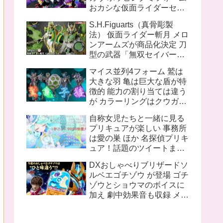
おカシな仮面ライダーセッ
ト S.H.Figuarts（真骨彫製
S.H.Figuarts（真骨彫製
法） 仮面ライダー1号／本
法） 仮面ライダー斬月 メロ
郷猛（仮面ライダーTHE
ンアームズが商品化決定 刀
FIRST）
型の武器「無双セイバー」
盾型のアームズウェポン
マイス並列4フォーム 鷲は
「メロンディフェンダー」
大きな羽 亀は巨大な盾が特
が付属
徴的 能力の割り当ては違う
が カラーリングはクウガと
同じ 十二支同盟12名の内
自称女児たちと一緒に見る
姿が不明なのは 丑 辰 午 申
プリキュアが楽しい 事務所
亥 の5人
は愛の巣 ほか 名探偵プリキ
ュア！話題のツイートまと
め
DXおしゃべりブリザードソ
ルベエゴチゾウ が登場 ゴチ
ゾウとショウマのボイスに
加え 劇中効果音も収録 メタ
リックブルー塗装追加で質
感も向上