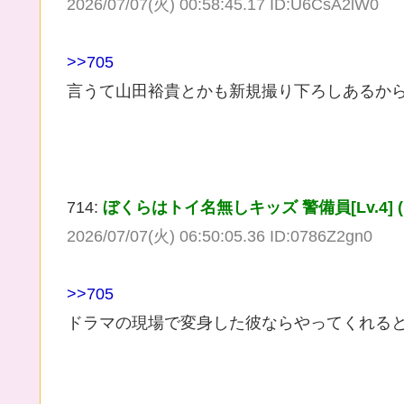
2026/07/07(火) 00:58:45.17 ID:U6CsA2lW0
>>705
言うて山田裕貴とかも新規撮り下ろしあるか
714:
ぼくらはトイ名無しキッズ 警備員[Lv.4] (ﾜｯﾁｮｲW
2026/07/07(火) 06:50:05.36 ID:0786Z2gn0
>>705
ドラマの現場で変身した彼ならやってくれる