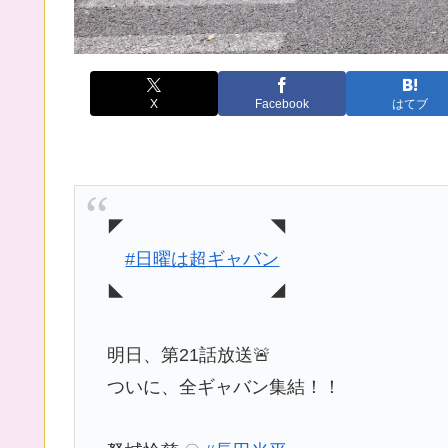
X
Facebook
はてブ
◤ ◥
#日曜は超ギャバン
◣ ◢
明日、第21話放送🚨
ついに、全ギャバン集結！！