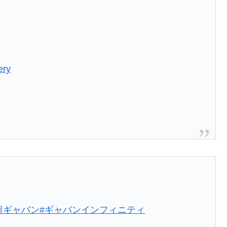
ery
！
超ギャバン
#ギャバンインフィニティ