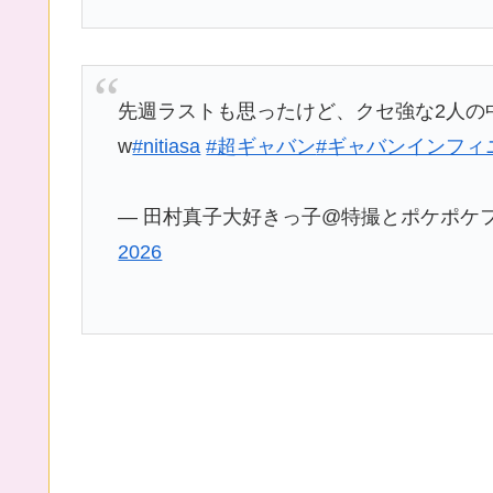
先週ラストも思ったけど、クセ強な2人の
w
#nitiasa
#超ギャバン
#ギャバンインフィ
— 田村真子大好きっ子@特撮とポケポケフォロワ
2026