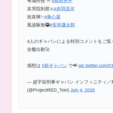
弩城怜慈 ♾
#長田光平
哀哭院刹那⚔️
#赤羽流河
祝喜輝✨
#角心菜
風波駆無🥷
#安井謙太郎
4人のギャバンによる特別コメントをご覧く
全艦出動🚀
感想は
#超ギャバン
で📢
pic.twitter.com
— 超宇宙刑事ギャバン インフィニティ／
(@ProjectRED_Toei)
July 4, 2026