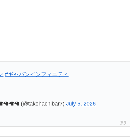
ン
#ギャバンインフィニティ
🦙 (@takohachibar7)
July 5, 2026