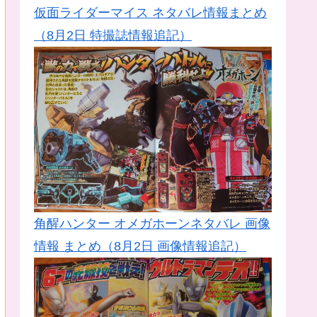
仮面ライダーマイス ネタバレ情報まとめ
（8月2日 特撮誌情報追記）
角醒ハンター オメガホーンネタバレ 画像
情報 まとめ（8月2日 画像情報追記）