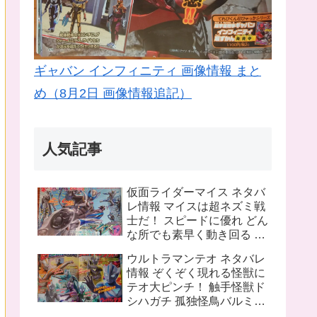
ギャバン インフィニティ 画像情報 まと
め（8月2日 画像情報追記）
人気記事
仮面ライダーマイス ネタバ
レ情報 マイスは超ネズミ戦
士だ！ スピードに優れ どん
な所でも素早く動き回る ラ
イバルは猫の戦士マオウ 武
ウルトラマンテオ ネタバレ
器は大剣マオウブレイド も
情報 ぞくぞく現れる怪獣に
う一人の猫 リドはマオウの
テオ大ピンチ！ 触手怪獣ド
為闘う
シハガチ 孤独怪鳥バルミリ
オン 電獣ヴォルトグ テオの