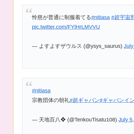
怜慈が普通に制服着てる
#nitiasa
#超宇宙
pic.twitter.com/FYlHrLMVVU
— よすよすザウルス (@ysys_saurus)
July
#nitiasa
宗教団体の朝礼
#超ギャバン
#ギャバンイ
— 天地百八❖ (@TenkouTisatu108)
July 5