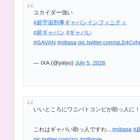
ユカイダー強い
#超宇宙刑事ギャバンインフィニティ
#超ギャバン
#ギャバい
#GAVAN
#nitiasa
pic.twitter.com/qLD4Cvh
— IXA (@yaiyu)
July 5, 2026
いいところにワニパトコンビが助っ人に
これはギャバい助っ人ですわ…
#nitiasa
#
pic.twitter.com/zcL4mBgpIe