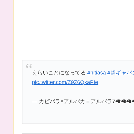
えらいことになってる​
#nitiasa
#超ギャバ
pic.twitter.com/Z9Z6QkaPIe
— カピバラ×アルパカ＝アルバラ7🦙🦙🦙🦙🦙🦙