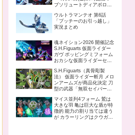
ブソリュートディアボロの
姿があるのでギャラファイ
ウルトラマンテオ 第6話
の流れをくむ話か？ オメガ
「プッチーのお引っ越し」
アーク ブレイザー も参戦す
実況まとめ
る模様
魂ネイション2026 開催記念
S.H.Figuarts 仮面ライダー
ガヴ ポッピングミフォーム
おカシな仮面ライダーセッ
ト S.H.Figuarts（真骨彫製
S.H.Figuarts（真骨彫製
法） 仮面ライダー1号／本
法） 仮面ライダー斬月 メロ
郷猛（仮面ライダーTHE
ンアームズが商品化決定 刀
FIRST）
型の武器「無双セイバー」
盾型のアームズウェポン
マイス並列4フォーム 鷲は
「メロンディフェンダー」
大きな羽 亀は巨大な盾が特
が付属
徴的 能力の割り当ては違う
が カラーリングはクウガと
同じ 十二支同盟12名の内
姿が不明なのは 丑 辰 午 申