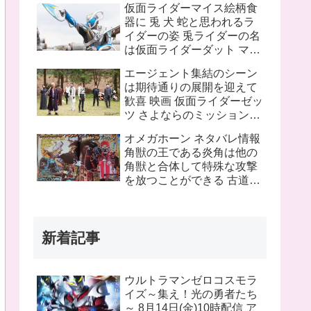
仮面ライダーマイス絵柄食
ピンチにプッチーが巨大化
器に 兎 犬 蛇と思われるラ
したぞ！
イダーの姿 兎ライダーの名
は仮面ライダーダット マイ
スフォームチェンジの名は
エージェント集結のシーン
タートルフレーム
は期待通りの展開を迎えて
歓喜 映画 仮面ライダーゼッ
ツ さよならのミッションネ
タバレあり 感想まとめ
オメガホーン ネタバレ情報
角獣の王である炎角は他の
角獣と合体して特殊な攻撃
を放つことができる 古道具
屋に運び込まれた物に見覚
えのある物を発見 これって
銀河連邦警察の手錠と警察
新着記事
手帳？
ウルトラマンゼロコスモラ
イズ～集え！光の勇者たち
～ 8月14日(金)10時配信 ア