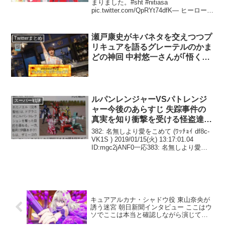
pic.twitter.com/QpRYt74dfK— ヒーローに
憧れて (@HERO10932) 2016年4月2日デ
ェェェェェェェン #nitiasa pic...
瀬戸康史がキバネタを交えつつプ
Twitterまとめ
リキュアを語るグレーテルのかま
どの神回 中村悠一さんが｢悟く
ん｣って言ってるの、呪術の最強
先生と交通事故起こしてて好き
ほか ニチアサ話題のツイートま
とめ
ルパンレンジャーVSパトレンジ
スーパー戦隊
ャー今後のあらすじ 失踪事件の
真実を知り衝撃を受ける怪盗達の
前に 巨大化したドラグニオが現
382: 名無しより愛をこめて (ﾜｯﾁｮｲ df8c-
れ戦いを挑んだ怪盗達は危機に陥
VK1S ) 2019/01/15(火) 13:17:01.04
ID:mgc2jANF0一応383: 名無しより愛を
る
こめて (ｱｳｱｳｳｰ Sa2b-/Mri ) 2019/01/1...
キュアアルカナ・シャドウ役 東山奈央が
誘う迷宮 朝日新聞インタビュー ここはウ
ソでここは本当と確認しながら演じてい
る 共演者達も彼女の真実を推理している
が正解には辿り着いてない