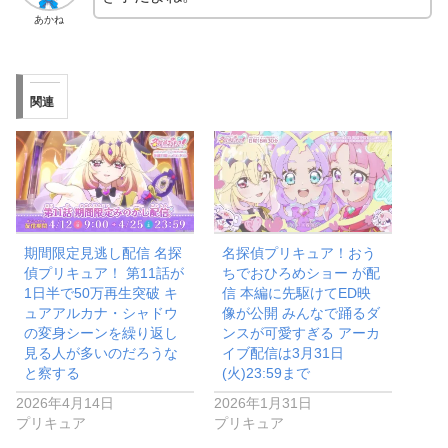
関連
期間限定見逃し配信 名探
名探偵プリキュア！おう
偵プリキュア！ 第11話が
ちでおひろめショー が配
1日半で50万再生突破 キ
信 本編に先駆けてED映
ュアアルカナ・シャドウ
像が公開 みんなで踊るダ
の変身シーンを繰り返し
ンスが可愛すぎる アーカ
見る人が多いのだろうな
イブ配信は3月31日
と察する
(火)23:59まで
2026年4月14日
2026年1月31日
プリキュア
プリキュア