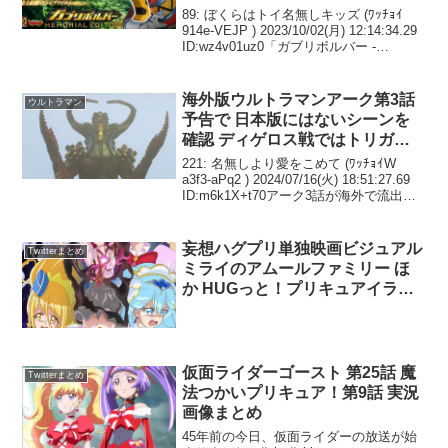
録 対応獣電池の付属は3本 これは
914e-VEJP ) 2023/10/02(月) 12:14:34.29
ID:wz4v01uz0「ガブリボルバー -
追加で別売りされるパターンだ
MEMORIAL EDITION-」（バンダイ）が
発売される。価格は1万...
海外版ウルトラマンアーク第3話
ウルトラマン
予告で 日本版にはないシーンを
確認 ディゲロス戦ではトリガー
以来となるあの演出が
221: 名無しより愛をこめて (ﾜｯﾁｮｲW
a3f3-aPq2 ) 2024/07/16(火) 18:51:27.69
ID:m6k1X+t70アーク3話が海外で流出し
てるらしいな222: 名無しより愛をこめて
(ﾜｯﾁｮｲW e39d...
妄想ハグプリ単独映画ビジュアル
Twitterまとめ
ミライのアムールファミリー ほ
か HUGっと！プリキュアイラス
トまとめ
仮面ライダーゴースト 第25話 魔
Twitterまとめ
法つかいプリキュア！第9話 実況
画像まとめ
45年前の今日、仮面ライダーの放送が始
まりました。#sht #nitiasa