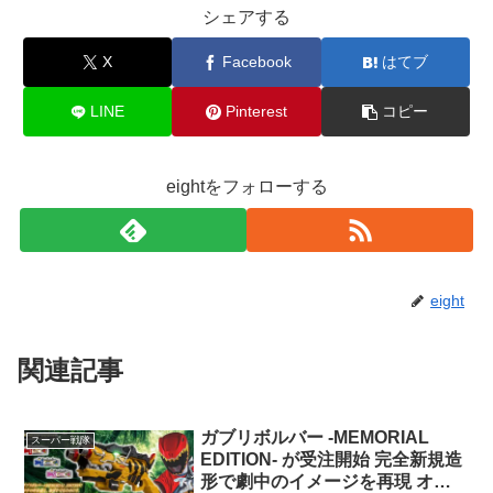
X
Facebook
はてブ
LINE
Pinterest
コピー
eightをフォローする
eight
関連記事
ガブリボルバー -MEMORIAL
スーパー戦隊
EDITION- が受注開始 完全新規造
形で劇中のイメージを再現 オリ
ジナルキャスト陣のセリフ多数収
89: ぼくらはトイ名無しキッズ (ﾜｯﾁｮｲ