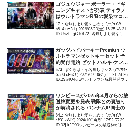
ゴジュウジャー ポーラー・ビギ
スーパー戦隊
ニングキャストが発表 ティラノ
はウルトラマンR/Bの愛染マコト
イーグルはガッチャードのアトロ
171: 名無しより愛をこめて (ﾜｯﾁｮｲW
ポス ユニコーンはセイバーの神
b814-uHJd ) 2026/03/20(金) 18:25:43.21
ID:UnvFFgGT0172: 名無しより愛をこめ
代麗花 など特撮経験者で固めて
て(悠久の苑) (JPW 0H98-RutK )
いる
2026/03...
ガッツハイパーキーPremiun ウ
ウルトラマン
ルトラマンゼットキーセット 予
約受付開始 ゼット ハルキ ケンゴ
アキトらのセリフを計30種以上収
573: ぼくらはトイ名無しキッズ (ｱｳｱｳｳｰ
録 技音声掛け声に加え4つの楽曲
Sa9d-qFnQ ) 2021/09/10(金) 11:21:28.26
ID:2Sb4O4qraウルトラマン玩具開発ブロ
を収録
グvol.39 『全てがPremium。究極豪華版
のゼットキーセ...
ワンピースが2025年4月からの放
スーパー戦隊
送枠変更を発表 戦隊との裏被り
が解消される バンナムIP同士の潰
し合いの形が無くなるのは良い事
841: 名無しより愛をこめて (ﾜｯﾁｮｲW
だろう
ef90-kWiX) 2024/10/14(月) 17:52:55.39
ID:03j1tJO00ワンピースの放送枠が来年
度から変わるらしく、戦隊との裏被りが
解消されるみたいだね843: 名無...