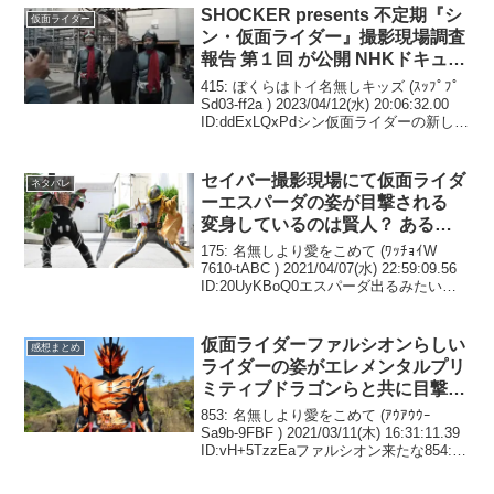
SHOCKER presents 不定期『シ
仮面ライダー
ン・仮面ライダー』撮影現場調査
報告 第１回 が公開 NHKドキュメ
ントとは真逆の朗らかな現場の雰
415: ぼくらはトイ名無しキッズ (ｽｯﾌﾟﾌﾟ
囲気が印象的 マスクの構造そう
Sd03-ff2a ) 2023/04/12(水) 20:06:32.00
ID:ddExLQxPdシン仮面ライダーの新しい
なってるのか
メイキング来てるなめちゃくちゃ楽しそ
うで草417: ぼくらはトイ...
セイバー撮影現場にて仮面ライダ
ネタバレ
ーエスパーダの姿が目撃される
変身しているのは賢人？ あるい
は他の誰かか
175: 名無しより愛をこめて (ﾜｯﾁｮｲW
7610-tABC ) 2021/04/07(水) 22:59:09.56
ID:20UyKBoQ0エスパーダ出るみたいだ
ね普通にランプドアランジーナみたいだ
けど この投稿をInstagram...
仮面ライダーファルシオンらしい
感想まとめ
ライダーの姿がエレメンタルプリ
ミティブドラゴンらと共に目撃さ
れる 本編への登場ということな
853: 名無しより愛をこめて (ｱｳｱｳｳｰ
ら バハト役 谷口賢志の出演も確
Sa9b-9FBF ) 2021/03/11(木) 16:31:11.39
ID:vH+5TzzEaファルシオン来たな854:
定か？
名無しより愛をこめて (ﾜｯﾁｮｲW 7f02-Tahf
) 2...