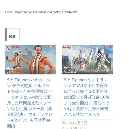
転載元：https://mevius.5ch.io/test/read.cgi/toy/1765514606/
関連
S.H.Figuarts ハヤタ・シ
S.H.Figuarts ウルトラマ
ン が予約開始 ヘルメッ
ンノア の1次予約受付分
トを被った交換用頭部 ベ
は早々に終了 2次受注分
ータカプセルや慌てて変
は抽選で 6月5日(金)16時
身した時間違えたスプー
より受付開始 抽選なのは
ン等も付属 カラー版（真
やはり素材不足が不安視
骨彫製法） ウルトラマン
される状況だからか
（Aタイプ）も同時予約
2026年6月3日
開始
ウルトラマン