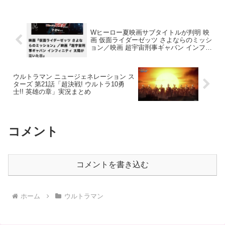
Wヒーロー夏映画サブタイトルが判明 映
画 仮面ライダーゼッツ さよならのミッシ
ョン／映画 超宇宙刑事ギャバン インフィ
ニティ 太陽が泣いた日 ゼッツは何やら不
穏な気配を感じるサブタイ
ウルトラマン ニュージェネレーション ス
ターズ 第21話「超決戦! ウルトラ10勇
士!! 英雄の章」実況まとめ
コメント
コメントを書き込む
ホーム
ウルトラマン