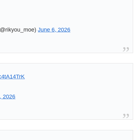
kyou_moe)
June 6, 2026
Lc4tA14TrK
, 2026