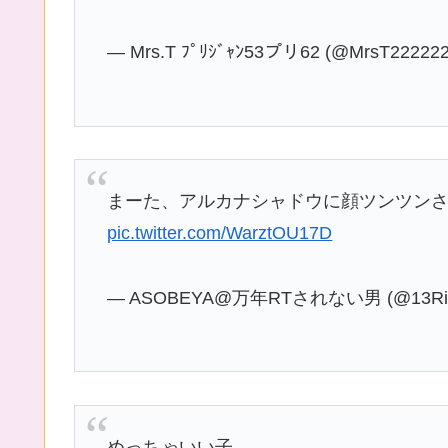
— Mrs.T ﾌﾟﾘｼﾞｬﾝ53プリ62 (@MrsT22222
まーた、アルカナシャドウに顔ツンツン
pic.twitter.com/WarztOU17D
— ASOBEYA@万年RTされない男 (@13Rid
めっちゃいい子