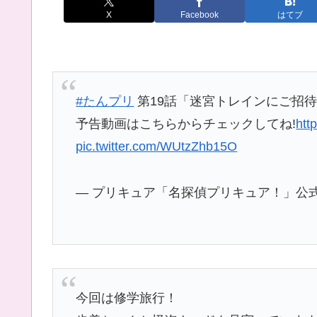
X
Facebook
はてブ
#たんプリ
第19話「迷宮トレインにご招待！
予告動画はこちらからチェックしてね!
htt
pic.twitter.com/WUtzZhb15O
— プリキュア「名探偵プリキュア！」公式 (@TV
今回は修学旅行！