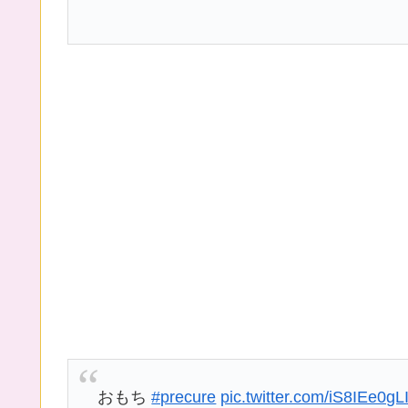
おもち
#precure
pic.twitter.com/iS8IEe0gL