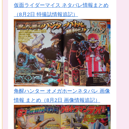
仮面ライダーマイス ネタバレ情報まとめ
（8月2日 特撮誌情報追記）
角醒ハンター オメガホーンネタバレ 画像
情報 まとめ（8月2日 画像情報追記）