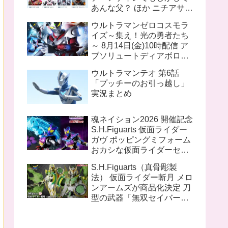
あんな父？ ほか ニチアサ話
題のツイートまとめ
ウルトラマンゼロコスモラ
イズ～集え！光の勇者たち
～ 8月14日(金)10時配信 ア
ブソリュートディアボロの
姿があるのでギャラファイ
ウルトラマンテオ 第6話
の流れをくむ話か？ オメガ
「プッチーのお引っ越し」
アーク ブレイザー も参戦す
実況まとめ
る模様
魂ネイション2026 開催記念
S.H.Figuarts 仮面ライダー
ガヴ ポッピングミフォーム
おカシな仮面ライダーセッ
ト S.H.Figuarts（真骨彫製
S.H.Figuarts（真骨彫製
法） 仮面ライダー1号／本
法） 仮面ライダー斬月 メロ
郷猛（仮面ライダーTHE
ンアームズが商品化決定 刀
FIRST）
型の武器「無双セイバー」
盾型のアームズウェポン
「メロンディフェンダー」