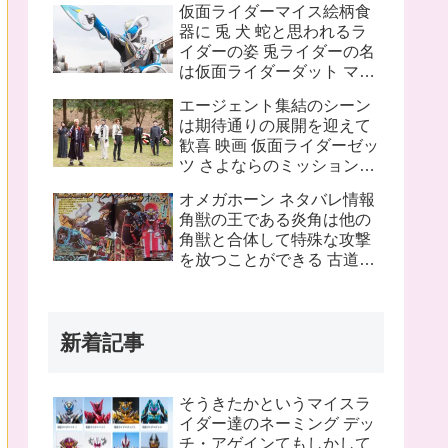
仮面ライダーマイス絵柄食
ピンチにプッチーが巨大化
器に 兎 犬 蛇と思われるラ
したぞ！
イダーの姿 兎ライダーの名
は仮面ライダーダット マイ
スフォームチェンジの名は
エージェント集結のシーン
タートルフレーム
は期待通りの展開を迎えて
歓喜 映画 仮面ライダーゼッ
ツ さよならのミッションネ
タバレあり 感想まとめ
オメガホーン ネタバレ情報
角獣の王である炎角は他の
角獣と合体して特殊な攻撃
を放つことができる 古道具
屋に運び込まれた物に見覚
えのある物を発見 これって
銀河連邦警察の手錠と警察
新着記事
手帳？
そうきたかというマイスラ
イダー達のネーミング デッ
チ・アゲインてもしかして