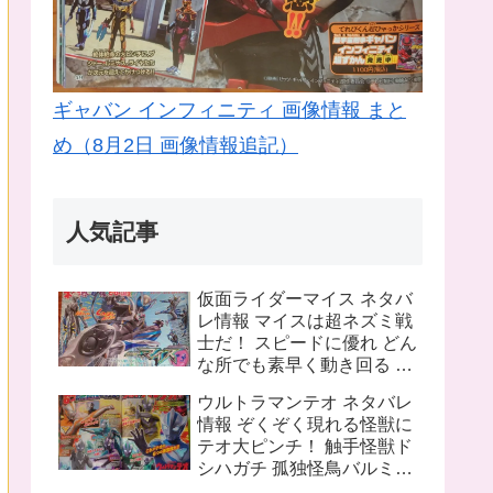
ギャバン インフィニティ 画像情報 まと
め（8月2日 画像情報追記）
人気記事
仮面ライダーマイス ネタバ
レ情報 マイスは超ネズミ戦
士だ！ スピードに優れ どん
な所でも素早く動き回る ラ
イバルは猫の戦士マオウ 武
ウルトラマンテオ ネタバレ
器は大剣マオウブレイド も
情報 ぞくぞく現れる怪獣に
う一人の猫 リドはマオウの
テオ大ピンチ！ 触手怪獣ド
為闘う
シハガチ 孤独怪鳥バルミリ
オン 電獣ヴォルトグ テオの