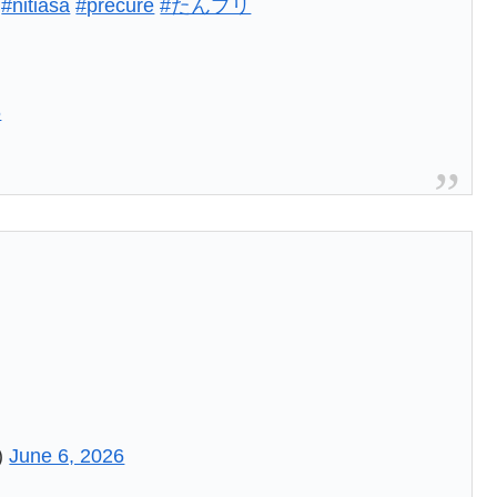
す
#nitiasa
#precure
#たんプリ
6
)
June 6, 2026