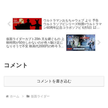
ウルトラマンおもちゃウェブ より 予告
ウルトラソフビシリーズ特撰×ウルトラマ
ン60周年記念コラボソフビ 6月5日 12時
解禁 ウルトラマン最終回を再現できるソ
フビのジオラマ？
仮面ライダーカブト20th 天を継ぐもの 上
映時間が50分しかないのが色々駆け足に
なりそうで不安 映画代2000円の昨今 50
分作品を劇場に見に行くのもハードルが
高い
コメント
コメントを書き込む
ホーム
仮面ライダー