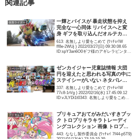
一輝とバイスが 暴走状態を抑え
仮面ライダー
完全な一心同体 リバイスへと変
身 ギフを取り込んだオルテカを
倒すも ギフ本体は何処かへと飛
613: 名無しより愛をこめて (ﾜｯﾁｮｲW
び去ってしまう 仮面ライダーリ
ff8e-2WUj ) 2022/03/27(日) 09:30:08.65
ID:spY3an6O0ギフ様のアギレラビンタは
バイス 第28話 感想まとめ
微妙な構図のせいでかわいそうというよ
り笑ってしまった。624: 名無...
ゼンカイジャー児童誌情報 大団
スーパー戦隊
円を迎えたと思われる写真の中に
ステイシーがいない ネタバレ防
止か 不幸な別れの後か 謎の戦士
337: 名無しより愛をこめて (ﾜｯﾁｮｲW
ゼンカイザーブラック 目的は不
77c8-1rVg ) 2022/02/16(水) 17:45:09.12
ID:vJLYDi1t0343: 名無しより愛をこめて
明だがギアを集めているようだ
(ﾜｯﾁｮｲW a24b-Pagh ) 2022/02/16...
プリキュアおてがみだいすきブッ
プリキュア
ク トロプリキラキラトレーディ
ングコレクション 画像 トロプリ
は狙って何色キュアという分類し
443: ななし製作委員会 (ﾜｯﾁｮｲ 7f44-p5T9)
にくいカラーリングにしてるんだ
2021/01/13(水) 23:19:19.39