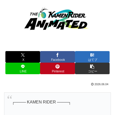
X
Facebook
はてブ
LINE
Pinterest
コピー
2026.06.04
┌──── KAMEN RIDER ────┐
THE KAMENRIDER