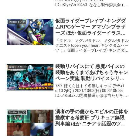
ID:eKfy+AhT0450: ななし製作委員会 (ﾜｯ
ろうか
ﾁｮｲ ffb9-Vags) 2021/01/14(木) 10:1...
仮面ライダーブレイブ･キングダ
Twitterまとめ
ムRPGゲーマー アマゾンブラザ
ーズ ほか 仮面ライダーイラスト
まとめ
「タドル、メグル!タドル、メグル!タドル
クエスト!open your heart キングダムハー
ツ！」仮面ライダーブレイブ･キングダム
RPGゲーマースクエニさんの「キングダ
ムハーツ」ですが自分が好きなゲームで
レベルアップもいいかなと pic...
装動リバイスにて 悪魔バイスの
仮面ライダー
装動をあくまであげちゃうキャン
ペーン実施 装動リバイスシリー
ズのバーコード6枚を1口としてハ
739: ぼくらはトイ名無しキッズ (ﾜｯﾁｮｲ
ガキで応募 抽選で合計10,000名
cf10-2jfQ ) 2021/10/03(日) 09:32:05.35
ID:u4KSb/xJ0悪魔抽選かほぼ当たりそう
に 悪魔バイスの装動が当たる
だけど740: ぼくらはトイ名無しキッズ (ﾜ
ｯﾁｮｲW 83da...
演者の手の傷からエビルの正体を
Twitterまとめ
推察する考察班 プリキュア無限
列車編 ほか ニチアサ話題のツイ
ートまとめ