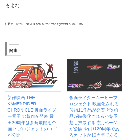
るよな
転載元：https://mevius.5ch.io/test/read.cgi/sfx/1770821958/
関連
新作映画 THE
仮面ライダームービープ
KAMENRIDER
ロジェクト 映画化される
CHRONICLE 仮面ライダ
候補11作品が発表 どの作
ー電王 の製作が発表 電
品が映像化されるかを予
王20周年は多角展開を企
想し投票する特別ページ
画中 プロジェクトのロゴ
が公開 やはり20周年であ
が公開
るカブトか10周年である
エグゼイドが本命か