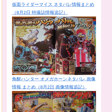
仮面ライダーマイス ネタバレ情報まとめ
（8月2日 特撮誌情報追記）
角醒ハンター オメガホーンネタバレ 画像
情報 まとめ（8月2日 画像情報追記）