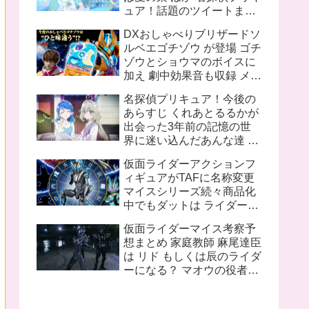
ュア！話題のツイートまと
め
DXおしゃべりブリザードソ
ルベエゴチゾウ が登場 ゴチ
ゾウとショウマのボイスに
加え 劇中効果音も収録 メタ
リックブルー塗装追加で質
名探偵プリキュア！今後の
感も向上
あらすじ くれあとるるかが
出会った3年前の記憶の世
界に迷い込んだあんな達 ロ
ンドンのキュアット探偵事
仮面ライダーアクションフ
務所所長花咲まふるは2人
ィギュアがTAFに名称変更
に名探偵プリキュアになっ
マイスシリーズ続々商品化
て欲しいと語る
中でもダットは ライダーと
してのデザインもさること
仮面ライダーマイス考察予
ながら ちゃんと女性的なシ
想まとめ 家庭教師 麻尾達臣
ルエットを再現していて魅
は リド もしくは辰のライダ
力的
ーになる？ マオウの役者は
舞台に出演予定があるから
途中退場の噂は信憑性が高