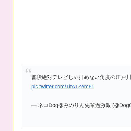
普段絶対テレビじゃ拝めない角度の江戸
pic.twitter.com/TitA1Zem6r
— ネコDog@みのりん先輩過激派 (@Dog08