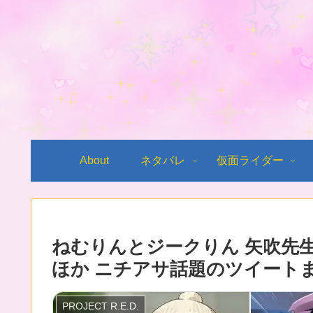
About
ネタバレ
仮面ライダー
ねむりんとジークりん 矢吹先
ほか ニチアサ話題のツイート
PROJECT R.E.D.