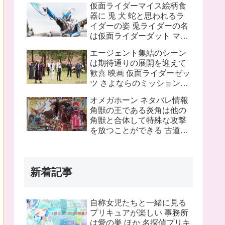
仮面ライダーマイス絵柄食
ピンチにプッチーが巨大化
器に 兎 犬 蛇と思われるラ
したぞ！
イダーの姿 兎ライダーの名
は仮面ライダーダット マイ
スフォームチェンジの名は
エージェント集結のシーン
タートルフレーム
は期待通りの展開を迎えて
歓喜 映画 仮面ライダーゼッ
ツ さよならのミッションネ
タバレあり 感想まとめ
オメガホーン ネタバレ情報
角獣の王である炎角は他の
角獣と合体して特殊な攻撃
を放つことができる 古道具
屋に運び込まれた物に見覚
えのある物を発見 これって
銀河連邦警察の手錠と警察
新着記事
手帳？
自称女児たちと一緒に見る
プリキュアが楽しい 事務所
は愛の巣 ほか 名探偵プリキ