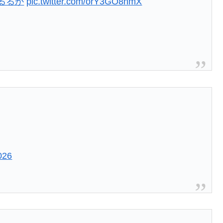
るるか
pic.twitter.com/orY3GO8hmX
026