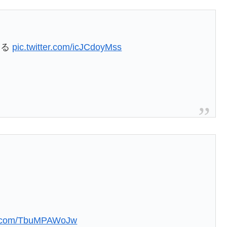
する
pic.twitter.com/icJCdoyMss
er.com/TbuMPAWoJw