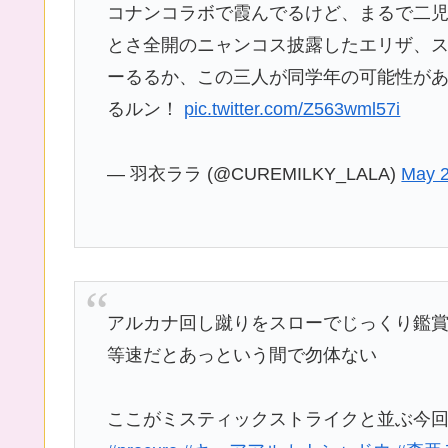
コナンコラボで霞んでるけど、まるで二
とさ全開のニャンコス披露したエリザ、
ーるるか、この三人が同学年の可能性が
るルン！
pic.twitter.com/Z563wml57i
— 羽衣ララ (@CUREMILKY_LALA)
May 2
アルカナ回し蹴りをスローでじっくり鑑
等速だとあっという間で勿体ない
ここがミスティックストライクと並ぶ今