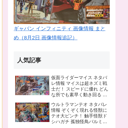
ギャバン インフィニティ 画像情報 まと
め（8月2日 画像情報追記）
人気記事
仮面ライダーマイス ネタバ
レ情報 マイスは超ネズミ戦
士だ！ スピードに優れ どん
な所でも素早く動き回る ラ
イバルは猫の戦士マオウ 武
ウルトラマンテオ ネタバレ
器は大剣マオウブレイド も
情報 ぞくぞく現れる怪獣に
う一人の猫 リドはマオウの
テオ大ピンチ！ 触手怪獣ド
為闘う
シハガチ 孤独怪鳥バルミリ
オン 電獣ヴォルトグ テオの