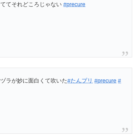
しててそれどころじゃない
#precure
絵ヅラが妙に面白くて吹いた
#たんプリ
#precure
#