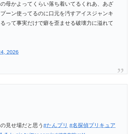
児の母かよってくらい落ち着いてるくれあ、あざ
スプーン使ってるのに口元を汚すアイスジャンキ
あるって事実だけで癖を歪ませる破壊力に溢れて
4, 2026
賞
回の見せ場だと思う
#たんプリ
#名探偵プリキュア