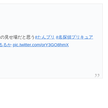
賞
回の見せ場だと思う
#たんプリ
#名探偵プリキュア
るるか
pic.twitter.com/orY3GO8hmX