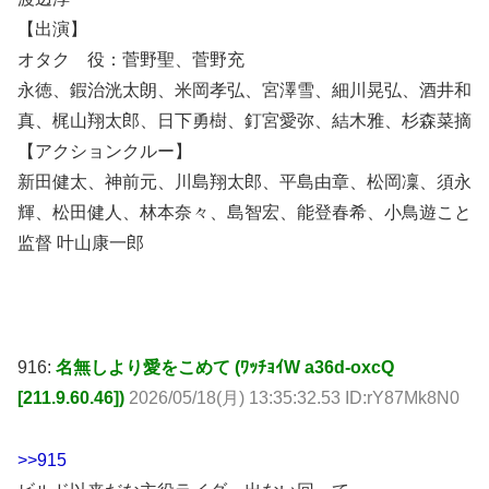
【出演】
オタク 役：菅野聖、菅野充
永徳、鍜治洸太朗、米岡孝弘、宮澤雪、細川晃弘、酒井和
真、梶山翔太郎、日下勇樹、釘宮愛弥、結木雅、杉森菜摘
【アクションクルー】
新田健太、神前元、川島翔太郎、平島由章、松岡凜、須永
輝、松田健人、林本奈々、島智宏、能登春希、小鳥遊こと
监督 叶山康一郎
916:
名無しより愛をこめて (ﾜｯﾁｮｲW a36d-oxcQ
[211.9.60.46])
2026/05/18(月) 13:35:32.53 ID:rY87Mk8N0
>>915
ビルド以来だな主役ライダー出ない回って