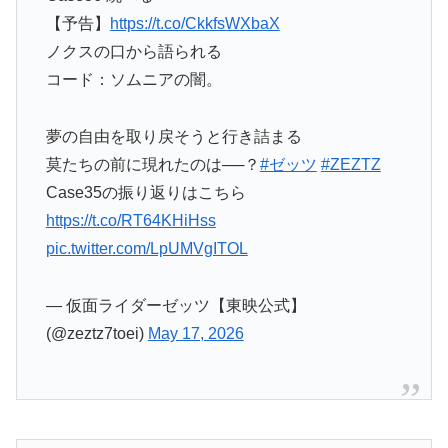
【予告】
https://t.co/CkkfsWXbaX
ノクスの口から語られる
コード：ソムニアの闇。
夢の自由を取り戻そうと行き詰まる
莫たちの前に現れたのは──？
#ゼッツ
#ZEZTZ
Case35の振り返りはこちら
https://t.co/RT64KHiHss
pic.twitter.com/LpUMVgITOL
— 仮面ライダーゼッツ【東映公式】
(@zeztz7toei)
May 17, 2026