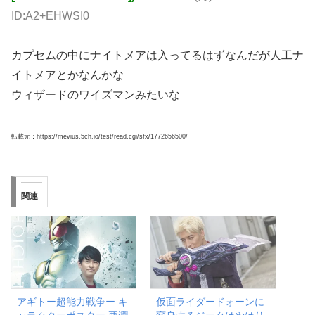
ID:A2+EHWSI0
カプセムの中にナイトメアは入ってるはずなんだが人工ナ
イトメアとかなんかな
ウィザードのワイズマンみたいな
転載元：https://mevius.5ch.io/test/read.cgi/sfx/1772656500/
関連
アギトー超能力戦争ー キ
仮面ライダードォーンに
ャラクターポスター 要潤
変身するジークはやはり