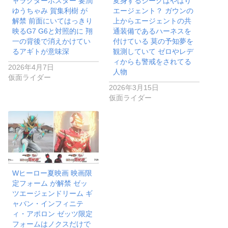
ゆうちゃみ 賀集利樹 が
エージェント？ ガウンの
解禁 前面にいてはっきり
上からエージェントの共
映るG7 G6と対照的に 翔
通装備であるハーネスを
一の背後で消えかけてい
付けている 莫の予知夢を
るアギトが意味深
観測していて ゼロやレデ
ィからも警戒をされてる
2026年4月7日
人物
仮面ライダー
2026年3月15日
仮面ライダー
Wヒーロー夏映画 映画限
定フォーム が解禁 ゼッ
ツエージェンドリーム ギ
ャバン・インフィニテ
ィ・アポロン ゼッツ限定
フォームはノクスだけで
なくエージェント全員と