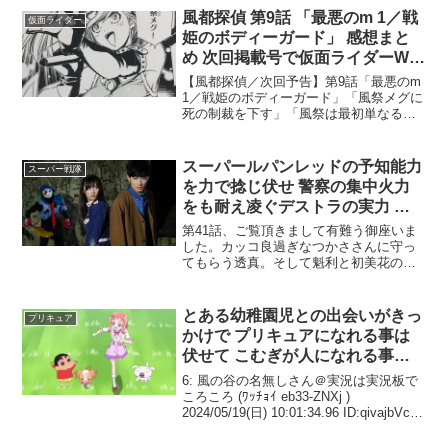
姫のボディーガード」 感想まと
め 次回掲載号で仮面ライダーW最
新情報の告知あり 前回が良かっ
【風都探偵／次回予告】第9話「最悪のm
ただけに期待感煽られる
1／戦姫のボディーガード」「風祭メグに
死の制裁を下す」「風祭は最初単なるコ
スプレイヤーだったんですが…」「お前
ら！なんでいきなり喧嘩してんだよ！」
11月6日月曜日発売、スピリッツ49号掲
スーパールパンレッドの予知能力
スーパー戦隊
載。これで決ま...
を力で捻じ伏せ 警察の集中火力
をも耐え凌ぐデストラの実力 快
盗戦隊ルパンレンジャーVS警察
第41話、ご覧頂きまして有難う御座いま
戦隊パトレンジャー #41 感想まと
した。カッコ良過ぎなつかささんに守っ
てもらう透真。そして魁利と初美花のこ
め
とが心の底から大切になってしまったこ
とに気づかされる透真。次回はついにデ
ストラと決戦!!!!!!!#ルパパト #宵明けコン
とある幼稚園児との出会いがきっ
プリキュア
ビ— 濱...
かけで プリキュアになれる事は
伏せて こむぎが人になれる事や
ニコガーデンの事を両親に告白
6: 風の谷の名無しさん＠実況は実況板で
わんだふるぷりきゅあ！ 第19話
ころころ (ﾜｯﾁｮｲ eb33-ZNXj )
2024/05/19(日) 10:01:34.96 ID:qivajbVc0
感想まとめ
朧げに背景が見えてきたな23: 風の谷の名
無しさん＠実況は実況板で 警備員...
プリキュア史に残る変身解除シー
Twitterまとめ