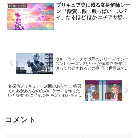
ン 「酸賀→酸→酸っぱい→スパ
イ」なるほど ほか ニチアサ話題
のツイートまとめ
ウルトラマンテオ以降のシリーズは シー
ズン1 シーズン2といった構成で 数年に
渡って放送されるとの噂 同じ世界線で複
数のウルトラマンが主役交代しながら続
けていく形だろうか
名探偵プリキュア！次回のあらすじ 帆羽
くれあがあんなのためにケーキを作りた
いと提案 心に浮かぶ色 を聞かれたあんな
が思い出したのは 母親と誕生日ケーキを
買って帰った雪の日の記憶だった
コメント
コメントを書き込む