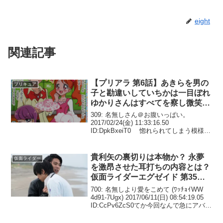
eight
関連記事
【プリアラ 第6話】あきらを男の
プリキュア
子と勘違いしていちかは一目ぼれ
ゆかりさんはすべてを察し微笑ん
で見守る
309: 名無しさん＠お腹いっぱい。
2017/02/24(金) 11:33:16.50
ID:DpkBxeiT0 惚れられてしまう模様
310: 名無しさん＠お腹いっぱい。
2017/02/24(金) 12:21:53.92 ID:LvC...
貴利矢の裏切りは本物か？ 永夢
仮面ライダー
を激昂させた耳打ちの内容とは？
仮面ライダーエグゼイド 第35話
感想まとめ
700: 名無しより愛をこめて (ﾜｯﾁｮｲWW
4d91-7Ugx) 2017/06/11(日) 08:54:19.05
ID:CcPv6ZcS0てか今回なんで急にアバン
みたいなの入ったんだまたop無いのかと
焦ったぞ709: 名無しより愛...
風都探偵 第9話 「最悪のm 1／戦
仮面ライダー