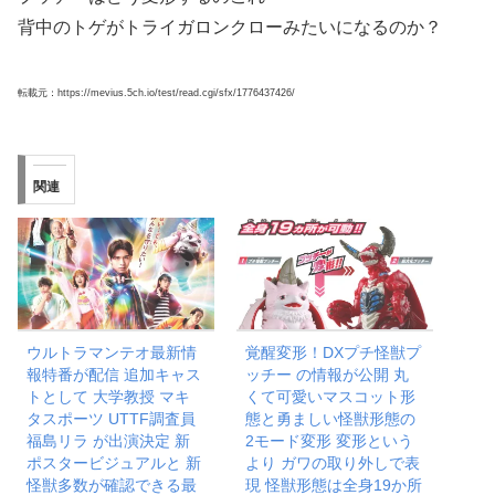
背中のトゲがトライガロンクローみたいになるのか？
転載元：https://mevius.5ch.io/test/read.cgi/sfx/1776437426/
関連
ウルトラマンテオ最新情
覚醒変形！DXプチ怪獣プ
報特番が配信 追加キャス
ッチー の情報が公開 丸
トとして 大学教授 マキ
くて可愛いマスコット形
タスポーツ UTTF調査員
態と勇ましい怪獣形態の
福島リラ が出演決定 新
2モード変形 変形という
ポスタービジュアルと 新
より ガワの取り外しで表
怪獣多数が確認できる最
現 怪獣形態は全身19か所