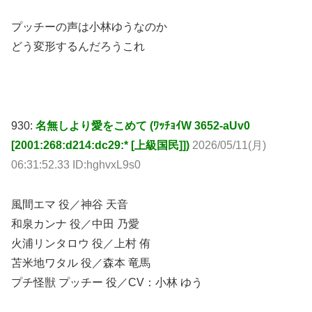
プッチーの声は小林ゆうなのか
どう変形するんだろうこれ
930:
名無しより愛をこめて (ﾜｯﾁｮｲW 3652-aUv0
[2001:268:d214:dc29:* [上級国民]])
2026/05/11(月)
06:31:52.33 ID:hghvxL9s0
風間エマ 役／神谷 天音
和泉カンナ 役／中田 乃愛
火浦リンタロウ 役／上村 侑
苫米地ワタル 役／森本 竜馬
プチ怪獣 プッチー 役／CV：小林 ゆう