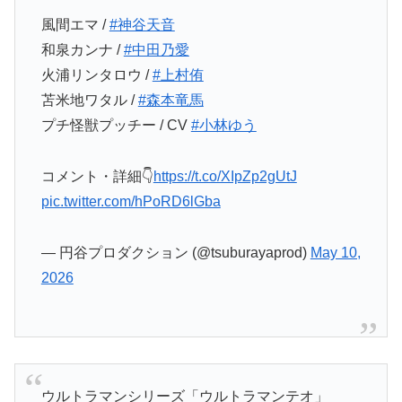
風間エマ /
#神谷天音
和泉カンナ /
#中田乃愛
火浦リンタロウ /
#上村侑
苫米地ワタル /
#森本竜馬
プチ怪獣プッチー / CV
#小林ゆう
コメント・詳細👇
https://t.co/XIpZp2gUtJ
pic.twitter.com/hPoRD6lGba
— 円谷プロダクション (@tsuburayaprod)
May 10,
2026
ウルトラマンシリーズ「ウルトラマンテオ」