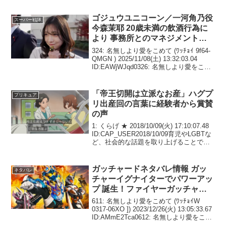
ゴジュウユニコーン／一河角乃役
スーパー戦隊
今森茉耶 20歳未満の飲酒行為に
より 事務所とのマネジメント契
約解除 ゴジュウジャーは降板 今
324: 名無しより愛をこめて (ﾜｯﾁｮｲ 9f64-
後は男だけの5人戦隊になる？そ
QMGN ) 2025/11/08(土) 13:32:03.04
ID:EAWjWJqd0326: 名無しより愛をこめ
れとも2代目ユニコーン登場？
て (ﾜｯﾁｮｲW 4f4e-mdRL ) 2025/11/08(...
「帝王切開は立派なお産」ハグプ
プリキュア
リ出産回の言葉に経験者から賞賛
の声
1: くらげ ★ 2018/10/09(火) 17:10:07.48
ID:CAP_USER2018/10/09育児やLGBTな
ど、社会的な話題を取り上げることで注
目を浴びている『HUGっと！プリキュ
ア』（テレビ朝日系列）。10月7日の第
3...
ガッチャードネタバレ情報 ガッ
ネタバレ
チャーイグナイターでパワーアッ
プ 誕生！ファイヤーガッチャー
ド 背中に強力なブースター 噴射
611: 名無しより愛をこめて (ﾜｯﾁｮｲW
の勢いで強力必殺技 アッパレス
0317-06XO ]) 2023/12/26(火) 13:05:33.67
ID:AMmE2Tca0612: 名無しより愛をこめ
ケボーにフォームチェンジも可能
て (ﾜｯﾁｮｲW 3fbb-YTud ) 2023/12/2...