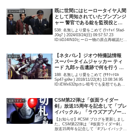
既に世間にはヒーロータイヤ人間
スーパー戦隊
として周知されていたブンブンジ
ャー 警官である錠を監視役とし
て加えた事で公的な組織として認
538: 名無しより愛をこめて (ﾜｯﾁｮｲ 5fad-
められる形に 爆上戦隊ブンブン
J0q7 ) 2024/03/24(日) 09:57:57.23
ID:tiDJ4IN10ヒーロー物の原点再確認だな
ジャー バクアゲ4 感想まとめ
誰かが助けを求めてたら手を差し伸べる
だけ偉い人の都合は関係ない540...
【ネタバレ】ジオウ特撮誌情報
ネタバレ
スーパータイムジャッカー ティ
ード 九郎ヶ岳遺跡で何を行う フ
ータロスのライダーチケットの日
188: 名無しより愛をこめて (ｻｻｸｯﾃﾛﾙ
付 2000 01.29 の意味は
Sp47-jp9w ) 2018/11/22(木) 13:08:34.95
ID:iEWx632tpホレ暗号でも妄想でもあら
へんネタバレ置いときまっせｗ191: 名無
しより愛をこめて (ｵｯ...
CSM第22弾は「仮面ライダー
仮面ライダー
剣」放送15周年を記念して「ブレ
イバックル」「ラウズアブゾーバ
ー」「ブレイラウザー」に決定！
【お知らせ】#CSM ブログを更新しまし
予約は1/25（金）より
た。CSM第22弾は「#仮面ライダー剣」
放送15周年を記念して「#ブレイバック
ル」「#ラウズアブゾーバー」「#ブレイ