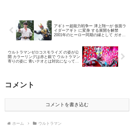
ラウザー」に決定！ピッタリ15周年な
1/25（金）に予約受付を開始致します。
pic...
アギトー超能力戦争ー 津上翔一が 仮面ラ
イダーアギト に変身 する展開を解禁
2001年のヒーロー同期の縁として ガオレ
ッド 金子昇も出演していた
ウルトラマンゼロコスモライズ の姿が公
開 カラーリングは赤と銀で ウルトラマン
寄りの姿に 青いテオとは対比になってる
26年夏YouTubeにてスペシャルムービー
が公開
コメント
コメントを書き込む
ホーム
ウルトラマン