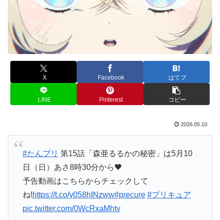
X
Facebook
はてブ
LINE
Pinterest
コピー
2026.05.10
#たんプリ
第15話「森亜るるかの秘密」は5月10
日（日）あさ8時30分から🖤
予告動画はこちらからチェックして
ね!
https://t.co/y058hINzww
#precure
#プリキュア
pic.twitter.com/0WcRxaMhtv