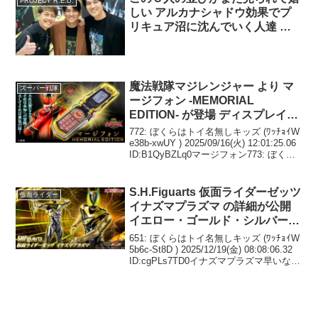
しい アルカナシャドウ効果でプ
リキュア沼に沈んでいく人達 ほ
か ニチアサ話題のツイートまと
め
魔法戦隊マジレンジャー より マ
スーパー戦隊
ージフォン -MEMORIAL
EDITION- が登場 ディスプレイパ
ーツ6種付属 キーの組み合わせで
772: ぼくらはトイ名無しキッズ (ﾜｯﾁｮｲW
50種以上の魔法が発動可能
e38b-xwUY ) 2025/09/16(火) 12:01:25.06
ID:B1QyBZLq0マージフォン773: ぼくら
はトイ名無しキッズ (ｵｲｺﾗﾐﾈｵ MMd9-
2pJB )...
S.H.Figuarts 仮面ライダーゼッツ
仮面ライダー
イナズマプラズマ の詳細が公開
イエロー・ゴールド・シルバーの
メタリックカラーを丁寧に塗り分
651: ぼくらはトイ名無しキッズ (ﾜｯﾁｮｲW
けて再現 専用武器 イナズマブラ
5b6c-St8D ) 2025/12/19(金) 08:08:06.32
ID:cgPLs7TD0イナズマプラズマ早いな
スターが付属
652: ぼくらはトイ名無しキッズ (ﾜｯﾁｮｲW
8f29-eu...