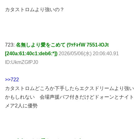
カタストロムより強いの？
723:
名無しより愛をこめて (ﾜｯﾁｮｲW 7551-lOJt
[240a:61:40c1:deb6:*])
2026/05/06(水) 20:06:40.91
ID:UkmZGfPJ0
>>722
カタストロムどころか下手したらエクスドリームより強い
かもしれない 会場声援バフ付きだけどドォーンとナイト
メア2人に優勢
746:
名無しより愛をこめて (ﾜｯﾁｮｲW 326d-crZe