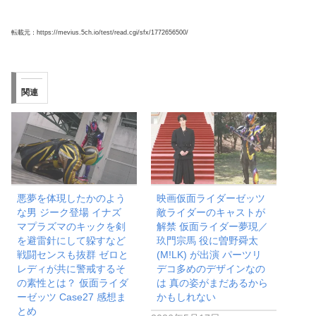
転載元：https://mevius.5ch.io/test/read.cgi/sfx/1772656500/
関連
悪夢を体現したかのよう
映画仮面ライダーゼッツ
な男 ジーク登場 イナズ
敵ライダーのキャストが
マプラズマのキックを剣
解禁 仮面ライダー夢現／
を避雷針にして躱すなど
玖門宗馬 役に曽野舜太
戦闘センスも抜群 ゼロと
(M!LK) が出演 パーツリ
レディが共に警戒するそ
デコ多めのデザインなの
の素性とは？ 仮面ライダ
は 真の姿がまだあるから
ーゼッツ Case27 感想ま
かもしれない
とめ
2026年5月17日