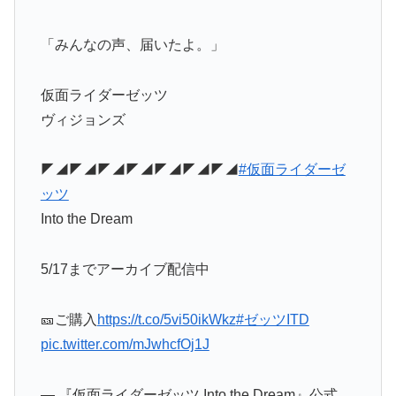
「みんなの声、届いたよ。」
仮面ライダーゼッツ
ヴィジョンズ
◤◢◤◢◤◢◤◢◤◢◤◢◤◢
#仮面ライダーゼ
ッツ
Into the Dream
5/17までアーカイブ配信中
🎫ご購入
https://t.co/5vi50ikWkz
#ゼッツITD
pic.twitter.com/mJwhcfOj1J
— 『仮面ライダーゼッツ Into the Dream』公式