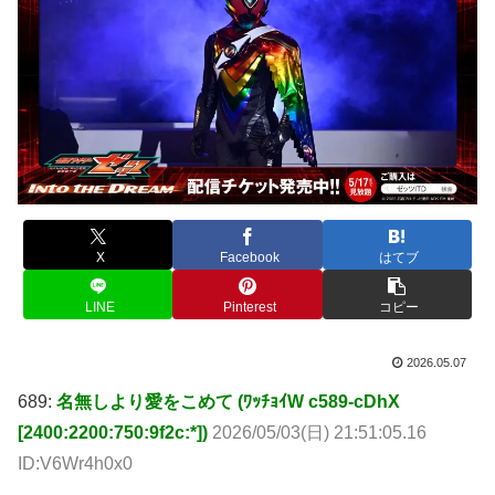
X
Facebook
はてブ
LINE
Pinterest
コピー
2026.05.07
689:
名無しより愛をこめて (ﾜｯﾁｮｲW c589-cDhX
[2400:2200:750:9f2c:*])
2026/05/03(日) 21:51:05.16
ID:V6Wr4h0x0