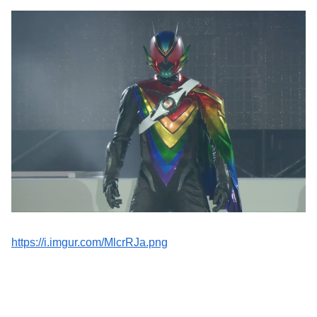
https://i.imgur.com/MlcrRJa.png