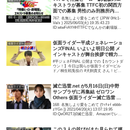
キストラが募集 TTFC初の関西方
面での募集 男性のみ刑務所内の
囚人役で約50名 製作が噂されて
767: 名無しより愛をこめて (JPW 0Hc1-
いるカブトやクウガの新作映像？
Va/x ) 2025/06/03(火) 19:35:43.23
ID:wtwFrAYHHTTFCでなんかの劇場版の
或いは新ライダーゼッツ関連か
エキストラ募集してるな冬映画は廃止さ
れたはずだしガヴのVシネ？それとも単...
仮面ライダー平成ジェネレーショ
仮面ライダー
ンズFINAL いよいよ明日公開 メ
インキャストが舞台挨拶で精力的
に全国を廻る
#平ジェネFINAL 公開までの【カウントダ
ウン！】今日は我らが仮面ライダービル
ド／桐生戦兎役の #犬飼貴丈 さん！ビル
ドのテレビの展開と並行して見ると、さ
らにこの映画の楽しさがアップしま
す！！とにかくもう見てください！！！
滅亡迅雷.net が5月16日(日)中野
仮面ライダー
明日からですッ！...
サンプラザに再集結 ゼロワン
Others 仮面ライダー滅亡迅雷 ス
ペシャルイベント 開催 不破諫役
168: 名無しより愛をこめて (ﾜｯﾁｮｲ ebbb-
岡田龍太郎 刃唯阿役の井桁弘恵
zYGn ]) 2021/04/20(火) 13:07:19.95
ID:QeOR2TJj0滅亡迅雷、Amazonでレン
の追加登壇も決定
タルできるね169: 名無しより愛をこめて
(ﾜｯﾁｮｲW 49...
この３人の並びがまた見られて嬉
PROJECT R.E.D.