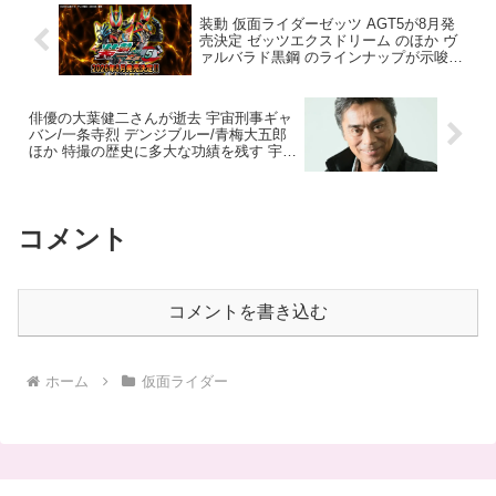
装動 仮面ライダーゼッツ AGT5が8月発
売決定 ゼッツエクスドリーム のほか ヴ
ァルバラド黒鋼 のラインナップが示唆さ
れる 詳細は次回以降のブログで順次公開
とのこと
俳優の大葉健二さんが逝去 宇宙刑事ギャ
バン/一条寺烈 デンジブルー/青梅大五郎
ほか 特撮の歴史に多大な功績を残す 宇宙
刑事復活の年だっただけに出演を願う声
も多かったが叶わず
コメント
コメントを書き込む
ホーム
仮面ライダー