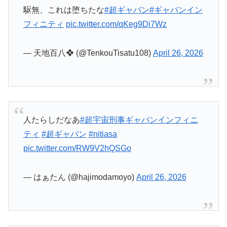
駆無、これは堕ちたな
#超ギャバン
#ギャバンイン
フィニティ
pic.twitter.com/qKeg9Di7Wz
— 天地百八❖ (@TenkouTisatu108)
April 26, 2026
人たらしだなあ
#超宇宙刑事ギャバンインフィニ
ティ
#超ギャバン
#nitiasa
pic.twitter.com/RW9V2hQSGo
— はぁたん (@hajimodamoyo)
April 26, 2026