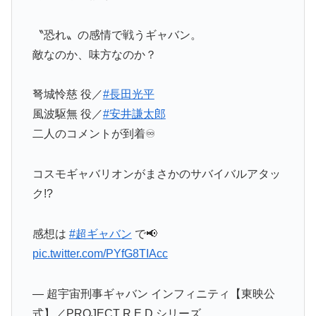
〝恐れ〟の感情で戦うギャバン。
敵なのか、味方なのか？
弩城怜慈 役／
#長田光平
風波駆無 役／
#安井謙太郎
二人のコメントが到着♾️
コスモギャバリオンがまさかのサバイバルアタッ
ク!?
感想は
#超ギャバン
で📢
pic.twitter.com/PYfG8TIAcc
— 超宇宙刑事ギャバン インフィニティ【東映公
式】／PROJECT R.E.D.シリーズ