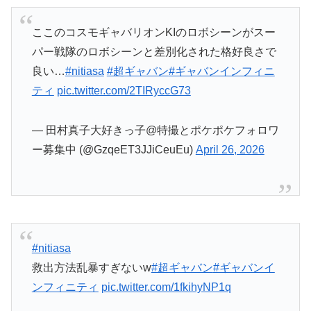
良い…
#nitiasa
#超ギャバン
#ギャバンインフィニ
ティ
pic.twitter.com/2TIRyccG73
— 田村真子大好きっ子@特撮とポケポケフォロワ
ー募集中 (@GzqeET3JJiCeuEu)
April 26, 2026
#nitiasa
救出方法乱暴すぎないw
#超ギャバン
#ギャバンイ
ンフィニティ
pic.twitter.com/1fkihyNP1q
— 天地百八❖ (@TenkouTisatu108)
April 26, 2026