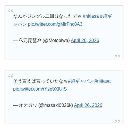
— 🔍️元琵琶🔎 (@Motobiwa)
April 26, 2026
そう言えば言っていたなｗ
#超ギャバン
#nitiasa
pic.twitter.com/rYzp9XIUiS
— オオカワ (@masaki0326k)
April 26, 2026
ギャバン・ライヤの必殺技、ジライヤの磁光真空
剣的なシンプル必殺技でよき
しかし今日はAパートが長すぎてあっという間に