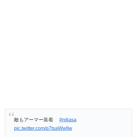
敵もアーマー装着
#nitiasa
pic.twitter.com/q7tsaWwlIw
— ワトソン士 (@watoson43)
April 26, 2026