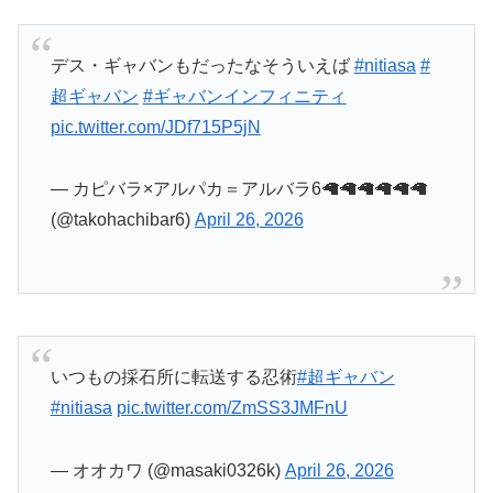
デス・ギャバンもだったなそういえば
#nitiasa
#
超ギャバン
#ギャバンインフィニティ
pic.twitter.com/JDf715P5jN
— カピバラ×アルパカ＝アルバラ6🦙🦙🦙🦙🦙🦙
(@takohachibar6)
April 26, 2026
いつもの採石所に転送する忍術
#超ギャバン
#nitiasa
pic.twitter.com/ZmSS3JMFnU
— オオカワ (@masaki0326k)
April 26, 2026