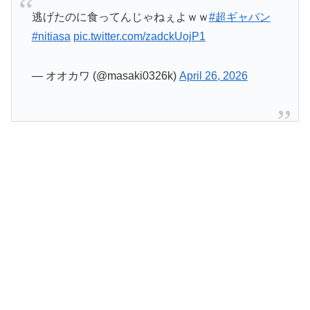
逃げたのに食ってんじゃねぇよｗｗ
#超ギャバン
#nitiasa
pic.twitter.com/zadckUojP1
— オオカワ (@masaki0326k)
April 26, 2026