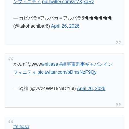
ンフィニティ
pic.twitter.com/zif7XjxaRz
— カピバラ×アルパカ＝アルバラ6🦙🦙🦙🦙🦙🦙
(@takohachibar6)
April 26, 2026
かんだなwww
#nitiasa
#超宇宙刑事ギャバンイン
フィニティ
pic.twitter.com/bDmsNzF9Qy
— 玲維 (@vVz4WPTkNiDfYut)
April 26, 2026
#nitiasa