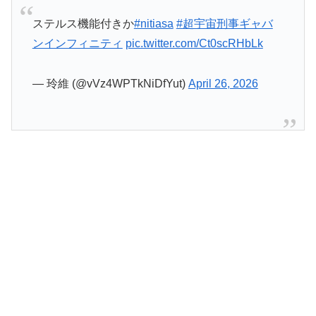
ステルス機能付きか
#nitiasa
#超宇宙刑事ギャバ
ンインフィニティ
pic.twitter.com/Ct0scRHbLk
— 玲維 (@vVz4WPTkNiDfYut)
April 26, 2026