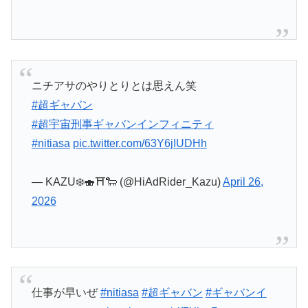
ニチアサのやりとりとは思えん笑
#超ギャバン
#超宇宙刑事ギャバンインフィニティ
#nitiasa
pic.twitter.com/63Y6jIUDHh
— KAZU❄️🍣⛩🐑 (@HiAdRider_Kazu)
April 26,
2026
仕事が早いぜ
#nitiasa
#超ギャバン
#ギャバンイ