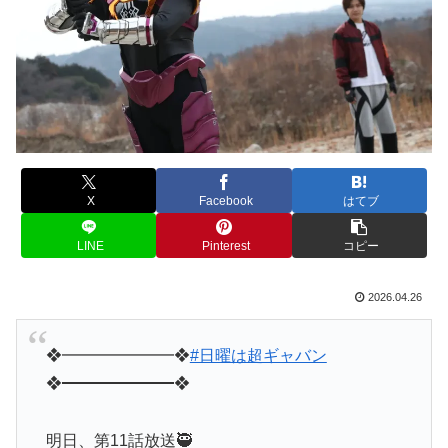
X
Facebook
はてブ
LINE
Pinterest
コピー
2026.04.26
❖━━━━━━━❖
#日曜は超ギャバン
❖━━━━━━━❖
明日、第11話放送🥷