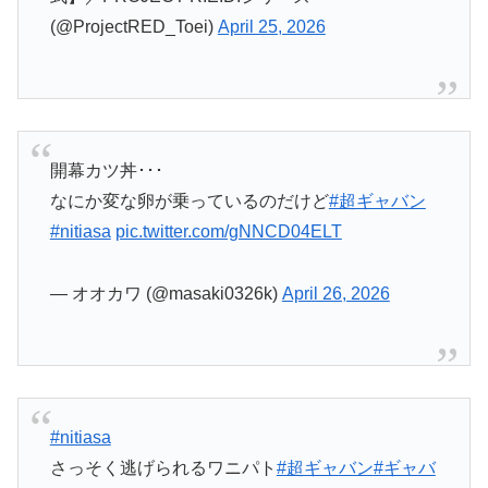
(@ProjectRED_Toei)
April 25, 2026
開幕カツ丼･･･
なにか変な卵が乗っているのだけど
#超ギャバン
#nitiasa
pic.twitter.com/gNNCD04ELT
— オオカワ (@masaki0326k)
April 26, 2026
#nitiasa
さっそく逃げられるワニパト
#超ギャバン
#ギャバ