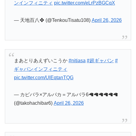
ンインフィニティ
pic.twitter.com/eLrPzBGCqX
— 天地百八❖ (@TenkouTisatu108)
April 26, 2026
まあとりあえずいこうか
#nitiasa
#超ギャバン
#
ギャバンインフィニティ
pic.twitter.com/UlEqtanTQG
— カピバラ×アルパカ＝アルバラ6🦙🦙🦙🦙🦙🦙
(@takohachibar6)
April 26, 2026