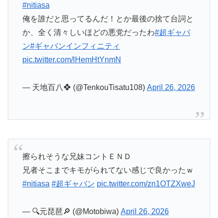
— 天地百八❖ (@TenkouTisatu108)
April 26, 2026
擦られそうな兄妹コントＥＮＤ
兄者そこまでキモがられてない感じで良かったｗ
#nitiasa
#超ギャバン
pic.twitter.com/zn1OTZXweJ
— 🔍️元琵琶🔎 (@Motobiwa)
April 26, 2026
もっと拗らせて闘わせる展開やると思いきや意外
と早い段階で仲間入りしたねぇ
#nitiasa
#超ギャ