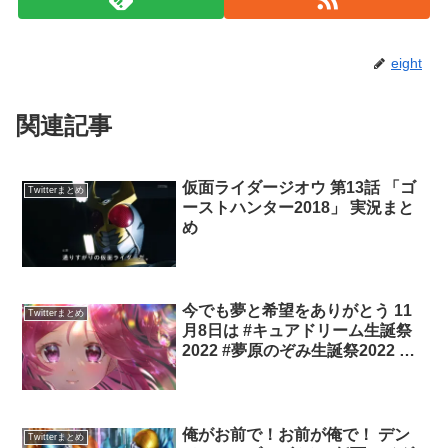
ーストハンター2018」 実況まと
め
今でも夢と希望をありがとう 11
Twitterまとめ
月8日は #キュアドリーム生誕祭
2022 #夢原のぞみ生誕祭2022 イ
ラストまとめ
俺がお前で！お前が俺で！ デン
Twitterまとめ
ジャラスゾンビ ほか 仮面ライダ
ーエグゼイドイラストまとめ
let's try together!!#仮面ライダーエグゼイ
ド pic.twitter.com/DWEkHKoxjQ—
kuzuRX (@kuzuRx2525) 2017年1月5日
『ダブルアップ！』『俺がお前で！お前
が俺で！マイティマイテ...
爆上戦隊ブンブンジャー バクア
Twitterまとめ
ゲ FINAL「君のハンドル」実況
まとめ