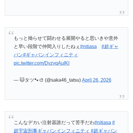
バン
#ギャバンインフィニティ
pic.twitter.com/DvzyqAuIKI
— 🐱タツ🐾🎨 (@saka46_tatsu)
April 26, 2026
こんなデカい注射器誰だって苦手だわ
#nitiasa
#
超宇宙刑事ギャバンインフィニティ
#超ギャバン
pic.twitter.com/i6MRnfJmAY
— よすよすザウルス (@ysys_saurus)
April 26,
2026