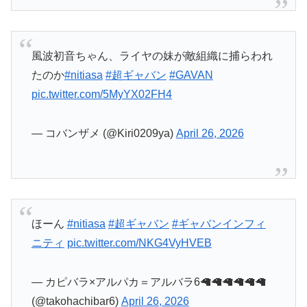
風波初音ちゃん、ライヤの妹が敵組織に捕らわれ
たのか
#nitiasa
#超ギャバン
#GAVAN
pic.twitter.com/5MyYX02FH4
— コバンザメ (@Kiri0209ya)
April 26, 2026
ほーん
#nitiasa
#超ギャバン
#ギャバンインフィ
ニティ
pic.twitter.com/NKG4VyHVEB
— カピバラ×アルパカ＝アルバラ6🦙🦙🦙🦙🦙🦙
(@takohachibar6)
April 26, 2026