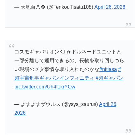
コスモギャバリオンK.I.がドルネードユニットと
一部分離して運用できるの、長物を取り回しづら
い現場のメタ事情を取り入れたのかな
#nitiasa
#
超宇宙刑事ギャバンインフィニティ
#超ギャバン
pic.twitter.com/Uh4f1krYOw
— よすよすザウルス (@ysys_saurus)
April 26,
2026
なんかジングル二回分なったでｗ
#nitiasa
#超ギ
ャバン
pic.twitter.com/gMlrFhc8A3