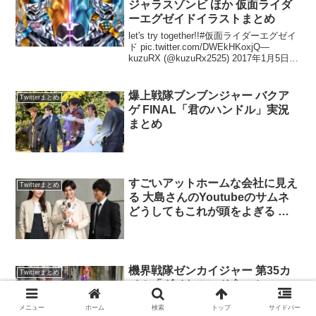
すごいアットホームな会社に見え
Twitterまとめ
る 大島さんのYoutubeのサムネ
どうしてもこれが頭をよぎる ほ
か ニチアサ話題のツイートまと
め
機界戦隊ゼンカイジャー 第35カ
Twitterまとめ
イ！「ダイヤモンド◇ユカ
イ？！」実況まとめ
仮面ライダーゼッツ Case32「超える」
実況まとめ
メニュー
ホーム
検索
トップ
サイドバー