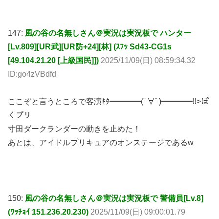
147:
風の谷の名無しさん＠実況は実況板で ハンター
[Lv.809][UR武][UR防+24][林] (ｽﾌｯ Sd43-CG1s
[49.104.21.20 [上級国民]])
2025/11/09(日) 08:59:34.32
ID:go4zVBdfd
ここぞと言うところで客演ｷﾀ━━━━(ﾟ∀ﾟ)━━━━!!>ぽ
くプリ
寸田ダークランダーの動きを止めた！
あとは、アイドルプリキュアのオンステージであるw
150:
風の谷の名無しさん＠実況は実況板で 警備員[Lv.8]
(ﾜｯﾁｮｲ 151.236.20.230)
2025/11/09(日) 09:00:01.79