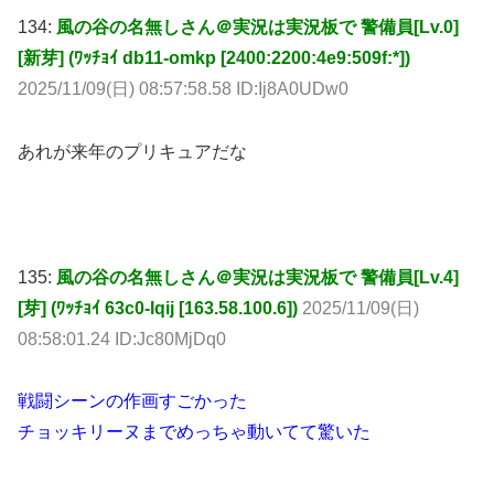
134:
風の谷の名無しさん＠実況は実況板で 警備員[Lv.0]
[新芽] (ﾜｯﾁｮｲ db11-omkp [2400:2200:4e9:509f:*])
2025/11/09(日) 08:57:58.58 ID:Ij8A0UDw0
あれが来年のプリキュアだな
135:
風の谷の名無しさん＠実況は実況板で 警備員[Lv.4]
[芽] (ﾜｯﾁｮｲ 63c0-Iqij [163.58.100.6])
2025/11/09(日)
08:58:01.24 ID:Jc80MjDq0
戦闘シーンの作画すごかった
チョッキリーヌまでめっちゃ動いてて驚いた