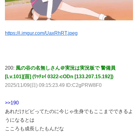
https://i.imgur.com/UaxRhRT.jpeg
200:
風の谷の名無しさん＠実況は実況板で 警備員
[Lv.101][苗] (ﾜｯﾁｮｲ 0322-cODn [133.207.15.192])
2025/11/09(日) 09:15:23.49 ID:C2gPRW8F0
>>190
あれだけビビってたのに今じゃ生身でもここまでできるよ
うになるとは
こころも成長したもんだな