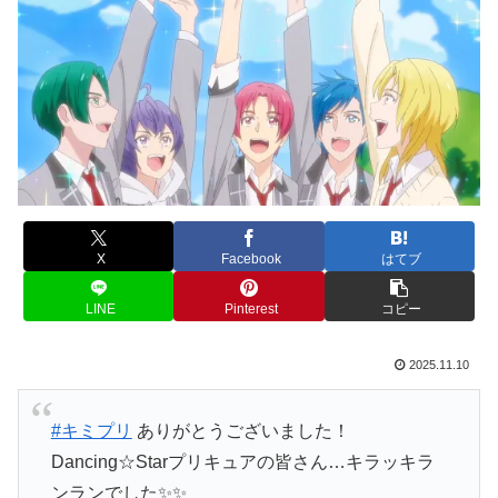
X
Facebook
はてブ
LINE
Pinterest
コピー
2025.11.10
#キミプリ
ありがとうございました！
Dancing☆Starプリキュアの皆さん…キラッキラ
ンランでした✨✨