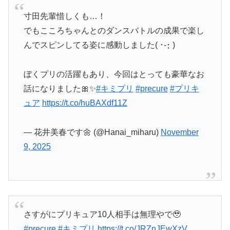
寸田先輩惜しくも…！
でもこころちゃんとのダンスバトルの成果で楽し
んでスピンしてる姿に感動しました( ･-･̥ )
ぼくプリの活躍もあり、今回はとっても豪華なお
話になりました🎀✨️
#キミプリ
#precure
#プリキ
ュア
https://t.co/huBAXdf11Z
— 花井美春です🌼 (@Hanai_miharu)
November
9, 2025
さすがにプリキュア10人相手は無理やで🥹
#precure
#キミプリ
https://t.co/JRZnJEwXzV