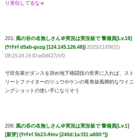
り宣伝してるなｗ
201:
風の谷の名無しさん＠実況は実況板で 警備員[Lv.18]
(ﾜｯﾁｮｲ d5ab-guzg [124.145.126.48])
2025/11/09(日)
09:15:24.19 ID:w0d427zV0
寸田先輩がダンスを諦め地下格闘技の世界に入れば、スト
リートファイターのリュウやケンの竜巻旋風脚的なウイニ
ングショットの使い手になりそう
206:
風の谷の名無しさん＠実況は実況板で 警備員[Lv.1]
[新芽] (ﾜｯﾁｮｲ 5b23-/Hnv [240d:1a:f31:a600:*])