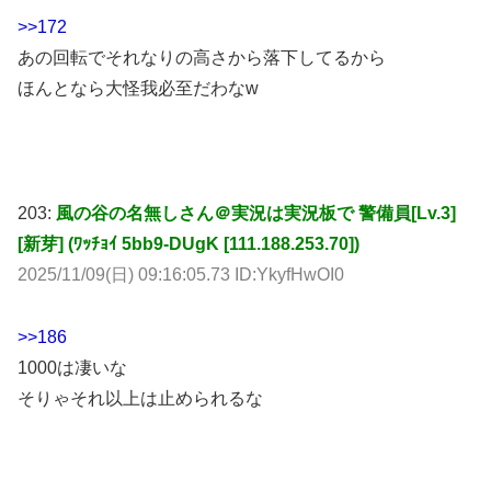
>>172
あの回転でそれなりの高さから落下してるから
ほんとなら大怪我必至だわなw
203:
風の谷の名無しさん＠実況は実況板で 警備員[Lv.3]
[新芽] (ﾜｯﾁｮｲ 5bb9-DUgK [111.188.253.70])
2025/11/09(日) 09:16:05.73 ID:YkyfHwOI0
>>186
1000は凄いな
そりゃそれ以上は止められるな