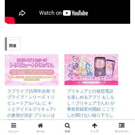
関連
ラブライブ15周年企画 ラ
プリキュアとの仮想電話
ブライブ！シリーズ トリ
を楽しめるアプリ もしも
ビュートアルバム に キ
し！プリキュアでんわ が
ミとアイドルプリキュア♪
事前登録受付開始 ここで
の参加が決定 プリルンは
しか聞けない録り下ろし
絢瀬絵里の中の人でもあ
ボイスで ほめてもらえた
るからキミプリの担当は
り 応援してもらえたりす
メニュー
ホーム
検索
トップ
サイドバー
μ’sの楽曲かな
る