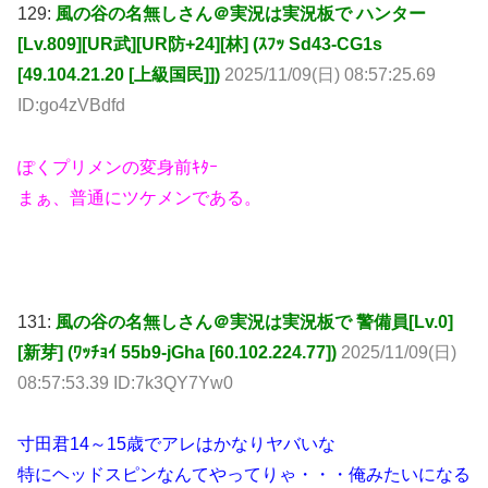
129:
風の谷の名無しさん＠実況は実況板で ハンター
[Lv.809][UR武][UR防+24][林] (ｽﾌｯ Sd43-CG1s
[49.104.21.20 [上級国民]])
2025/11/09(日) 08:57:25.69
ID:go4zVBdfd
ぽくプリメンの変身前ｷﾀｰ
まぁ、普通にツケメンである。
131:
風の谷の名無しさん＠実況は実況板で 警備員[Lv.0]
[新芽] (ﾜｯﾁｮｲ 55b9-jGha [60.102.224.77])
2025/11/09(日)
08:57:53.39 ID:7k3QY7Yw0
寸田君14～15歳でアレはかなりヤバいな
特にヘッドスピンなんてやってりゃ・・・俺みたいになる