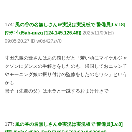
174:
風の谷の名無しさん＠実況は実況板で 警備員[Lv.18]
(ﾜｯﾁｮｲ d5ab-guzg [124.145.126.48])
2025/11/09(日)
09:05:20.27 ID:w0d427zV0
寸田先輩の爺さんはあの感じだと「若い頃にマイケルジャ
クソンにダンスの手解きをしたのも、帰国しておニャン子
やモーニング娘の振り付けの監修をしたのもワシ」という
かも
息子（先輩の父）はホラと一蹴するおまけ付きで
177:
風の谷の名無しさん＠実況は実況板で 警備員[Lv.8]