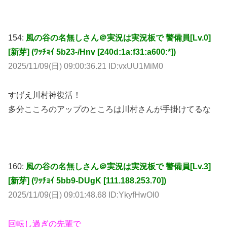
154:
風の谷の名無しさん＠実況は実況板で 警備員[Lv.0]
[新芽] (ﾜｯﾁｮｲ 5b23-/Hnv [240d:1a:f31:a600:*])
2025/11/09(日) 09:00:36.21 ID:vxUU1MiM0
すげえ川村神復活！
多分こころのアップのところは川村さんが手掛けてるな
160:
風の谷の名無しさん＠実況は実況板で 警備員[Lv.3]
[新芽] (ﾜｯﾁｮｲ 5bb9-DUgK [111.188.253.70])
2025/11/09(日) 09:01:48.68 ID:YkyfHwOI0
回転し過ぎの先輩で