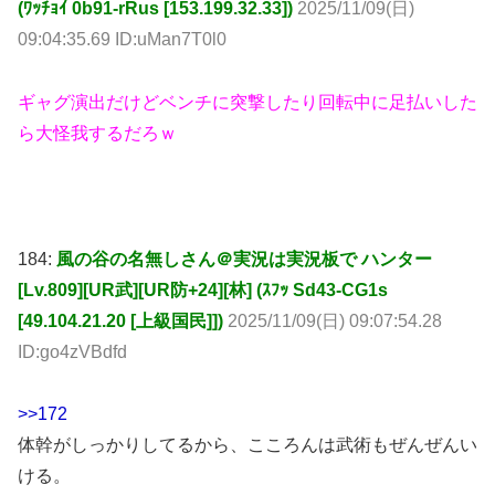
(ﾜｯﾁｮｲ 0b91-rRus [153.199.32.33])
2025/11/09(日)
09:04:35.69 ID:uMan7T0l0
ギャグ演出だけどベンチに突撃したり回転中に足払いした
ら大怪我するだろｗ
184:
風の谷の名無しさん＠実況は実況板で ハンター
[Lv.809][UR武][UR防+24][林] (ｽﾌｯ Sd43-CG1s
[49.104.21.20 [上級国民]])
2025/11/09(日) 09:07:54.28
ID:go4zVBdfd
>>172
体幹がしっかりしてるから、こころんは武術もぜんぜんい
ける。