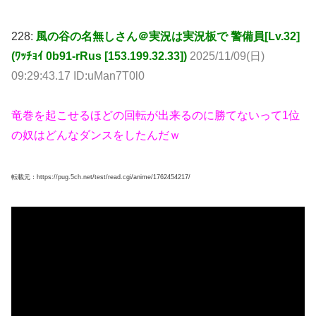
228:
風の谷の名無しさん＠実況は実況板で 警備員[Lv.32]
(ﾜｯﾁｮｲ 0b91-rRus [153.199.32.33])
2025/11/09(日)
09:29:43.17 ID:uMan7T0l0
竜巻を起こせるほどの回転が出来るのに勝てないって1位
の奴はどんなダンスをしたんだｗ
転載元：https://pug.5ch.net/test/read.cgi/anime/1762454217/