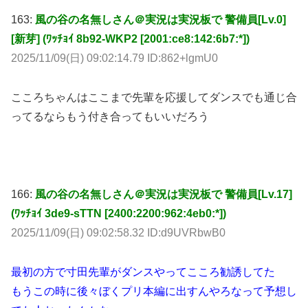
163:
風の谷の名無しさん＠実況は実況板で 警備員[Lv.0]
[新芽] (ﾜｯﾁｮｲ 8b92-WKP2 [2001:ce8:142:6b7:*])
2025/11/09(日) 09:02:14.79 ID:862+lgmU0
こころちゃんはここまで先輩を応援してダンスでも通じ合
ってるならもう付き合ってもいいだろう
166:
風の谷の名無しさん＠実況は実況板で 警備員[Lv.17]
(ﾜｯﾁｮｲ 3de9-sTTN [2400:2200:962:4eb0:*])
2025/11/09(日) 09:02:58.32 ID:d9UVRbwB0
最初の方で寸田先輩がダンスやってこころ勧誘してた
もうこの時に後々ぼくプリ本編に出すんやろなって予想し