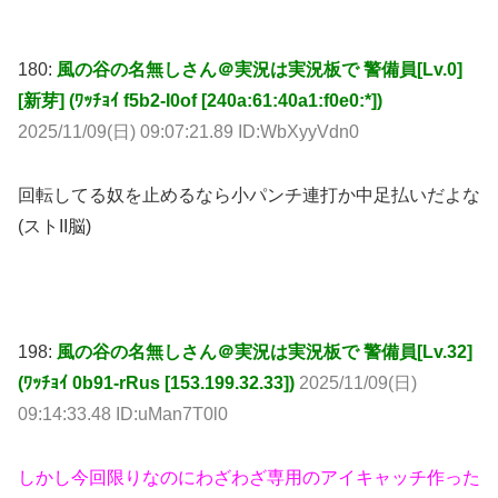
180:
風の谷の名無しさん＠実況は実況板で 警備員[Lv.0]
[新芽] (ﾜｯﾁｮｲ f5b2-I0of [240a:61:40a1:f0e0:*])
2025/11/09(日) 09:07:21.89 ID:WbXyyVdn0
回転してる奴を止めるなら小パンチ連打か中足払いだよな
(ストII脳)
198:
風の谷の名無しさん＠実況は実況板で 警備員[Lv.32]
(ﾜｯﾁｮｲ 0b91-rRus [153.199.32.33])
2025/11/09(日)
09:14:33.48 ID:uMan7T0l0
しかし今回限りなのにわざわざ専用のアイキャッチ作った