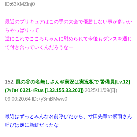
ID:63XMZlnj0
最近のプリキュアはこの手の大会で優勝しない事が多いか
らやっぱりって
逆にこれでこころちゃんに慰められて今後もダンスを通じ
て付き合っていくんだろうなー
152:
風の谷の名無しさん＠実況は実況板で 警備員[Lv.12]
(ﾜｯﾁｮｲ 0321-rRus [133.155.33.203])
2025/11/09(日)
09:00:20.64 ID:+y3mBMww0
最近はずっとみんな名前呼びだから、寸田先輩の紫雨さん
呼びは逆に新鮮だったな