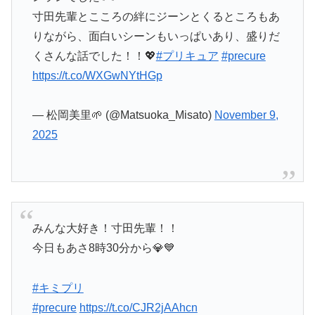
寸田先輩とこころの絆にジーンとくるところもあ
りながら、面白いシーンもいっぱいあり、盛りだ
くさんな話でした！！💖
#プリキュア
#precure
https://t.co/WXGwNYtHGp
— 松岡美里🌱 (@Matsuoka_Misato)
November 9,
2025
みんな大好き！寸田先輩！！
今日もあさ8時30分から💎💙
#キミプリ
#precure
https://t.co/CJR2jAAhcn