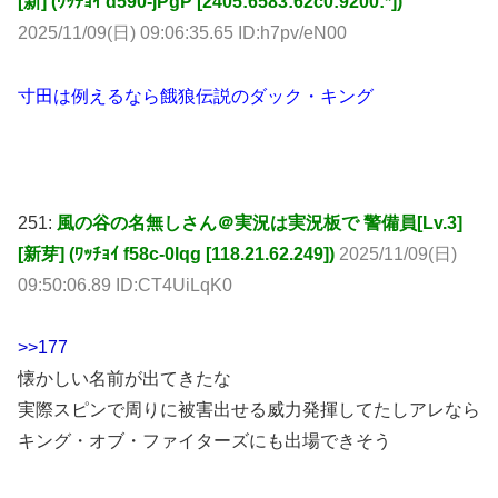
[新] (ﾜｯﾁｮｲ d590-jPgP [2405:6583:62c0:9200:*])
2025/11/09(日) 09:06:35.65 ID:h7pv/eN00
寸田は例えるなら餓狼伝説のダック・キング
251:
風の谷の名無しさん＠実況は実況板で 警備員[Lv.3]
[新芽] (ﾜｯﾁｮｲ f58c-0lqg [118.21.62.249])
2025/11/09(日)
09:50:06.89 ID:CT4UiLqK0
>>177
懐かしい名前が出てきたな
実際スピンで周りに被害出せる威力発揮してたしアレなら
キング・オブ・ファイターズにも出場できそう