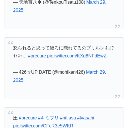
— 天地百八❖ (@TenkouTisatu108)
March 29,
2025
怒られると思って後ろに隠れてるのプリルンもｶﾜ
ｲｲﾈｪ…
#precure
pic.twitter.com/KXg8NFdEwZ
— 426☆UP DATE (@mohikan426)
March 29,
2025
圧
#precure
#キミプリ
#nitiasa
#tvasahi
pic.twitter.com/CFcR3e5WKR