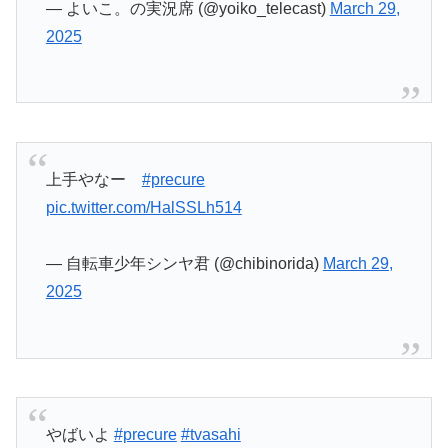
上手やなー
#precure
pic.twitter.com/HalSSLh514
— 自転車少年シンヤ君 (@chibinorida)
March 29,
2025
やばいよ
#precure
#tvasahi
pic.twitter.com/u2YLw3m5o5
— nokiro🚼 (@nokiro1)
March 29, 2025