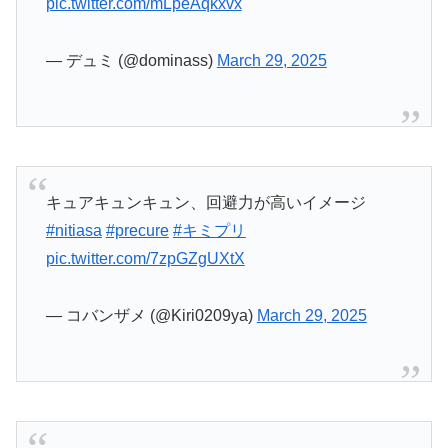
#precure
もう初変身から2回目で目が回っているよ
キュアキュンキュン✨💜😵‍💫💫
pic.twitter.com/rNREzWgs5C
— ナオキ (@naoookii49arai)
March 29, 2025
伝統芸
#precure
#キミプリ
pic.twitter.com/EX8OJyCdIJ