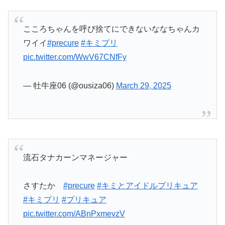
こころちゃんを呼び捨てにできないななちゃんカ
ワイイ
#precure
#キミプリ
pic.twitter.com/WwV67CNfFy
— 牡牛座06 (@ousiza06)
March 29, 2025
流石タナカーンマネージャー
さすたか
#precure
#キミとアイドルプリキュア
#キミプリ
#プリキュア
pic.twitter.com/ABnPxmevzV
— 十文字＠Qoo (@juuonji_atm_Qoo)
March 29,