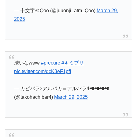
2025
渋いなwww
#precure
#キミプリ
pic.twitter.com/dcK3eF1pfI
— カピバラ×アルパカ＝アルバラ4🦙🦙🦙🦙
(@takohachibar4)
March 29, 2025
ょぅιﾞょ
#precure
pic.twitter.com/ay3c7Y6f6p
— seaki (@seaki_twintail)
March 29, 2025