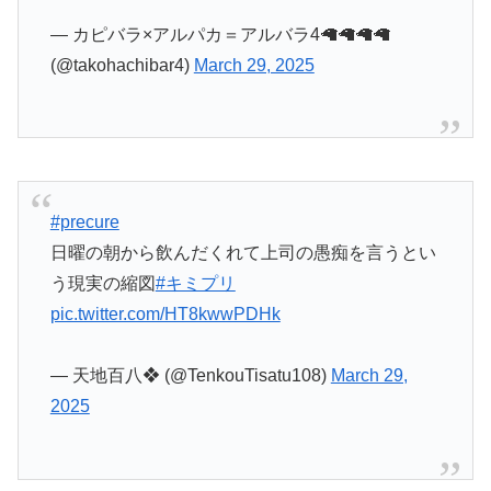
日曜の朝から飲んだくれて上司の愚痴を言うとい
う現実の縮図
#キミプリ
pic.twitter.com/HT8kwwPDHk
— 天地百八❖ (@TenkouTisatu108)
March 29,
2025
いっちにいっちに
#precure
pic.twitter.com/ff8ppNqOsZ
— 自転車少年シンヤ君 (@chibinorida)
March 29,
2025