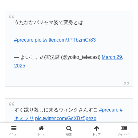
キミプリ
pic.twitter.com/GeXBz5pezo
— 元琵琶🎀🎤 (@Motobiwa)
March 29, 2025
キック
#precure
pic.twitter.com/lSuXXtFmcB
— 自転車少年シンヤ君 (@chibinorida)
March 29,
2025
プリキュア緊縛
#precure
#tvasahi
メニュー
ホーム
検索
トップ
サイドバー