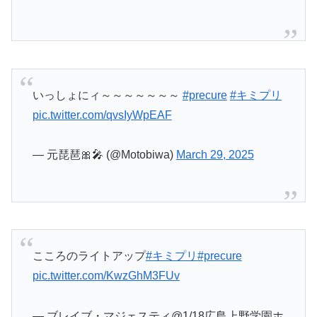
こころのライトアップ
#キミプリ
#precure
pic.twitter.com/KwzGhM3FUv
— ブレイブ・マジェスティ@1/18広島上野学園ホ
ール・キミプリドリームステージ
(@Majesty_SPIRIT)
March 29, 2025
寝相…
#precure
pic.twitter.com/qnWhir4e5F
— 426☆UP DATE (@mohikan426)
March 29,
2025