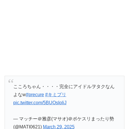
こころちゃん・・・・完全にアイドルヲタクなん
よなw
#precure
#キミプリ
pic.twitter.com/5BUOsIoliJ
— マッチー＠雅彦(マサオ)＠ポケスリまったり勢
(@MATI0621)
March 29, 2025