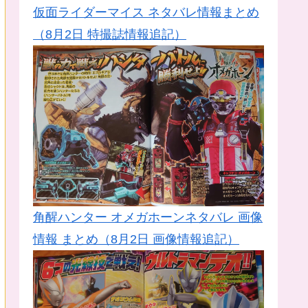
仮面ライダーマイス ネタバレ情報まとめ
（8月2日 特撮誌情報追記）
角醒ハンター オメガホーンネタバレ 画像
情報 まとめ（8月2日 画像情報追記）