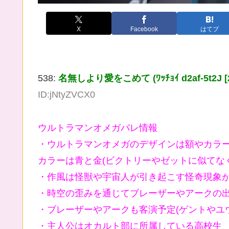
X
Facebook
はてブ
538:
名無しより愛をこめて (ﾜｯﾁｮｲ d2af-5t2J [240
ID:jNtyZVCX0
ウルトラマンオメガバレ情報
・ウルトラマンオメガのデザインは額やカラ
カラーは青と金(ビクトリーやゼットに似てな
・作風は怪獣や宇宙人が引き起こす怪奇現象が
・時空の歪みを通じてブレーザーやアークの
・ブレーザーやアークも客演予定(ゲントやユ
・主人公はオカルト部に所属している高校生