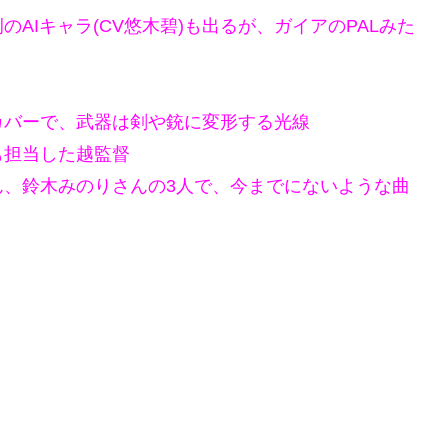
AIキャラ(CV悠木碧)も出るが、ガイアのPALみた
カバーで、武器は剣や銃に変形する光線
も担当した越監督
ん、鈴木みのりさんの3人で、今までにないような曲