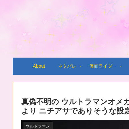
About
ネタバレ
仮面ライダー
真偽不明の ウルトラマンオメ
より ニチアサでありそうな設
ウルトラマン