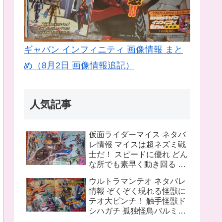
ギャバン インフィニティ 画像情報 まと
め（8月2日 画像情報追記）
人気記事
仮面ライダーマイス ネタバ
レ情報 マイスは超ネズミ戦
士だ！ スピードに優れ どん
な所でも素早く動き回る ラ
イバルは猫の戦士マオウ 武
ウルトラマンテオ ネタバレ
器は大剣マオウブレイド も
情報 ぞくぞく現れる怪獣に
う一人の猫 リドはマオウの
テオ大ピンチ！ 触手怪獣ド
為闘う
シハガチ 孤独怪鳥バルミリ
オン 電獣ヴォルトグ テオの