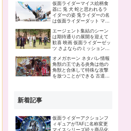
仮面ライダーマイス絵柄食
ピンチにプッチーが巨大化
器に 兎 犬 蛇と思われるラ
したぞ！
イダーの姿 兎ライダーの名
は仮面ライダーダット マイ
スフォームチェンジの名は
エージェント集結のシーン
タートルフレーム
は期待通りの展開を迎えて
歓喜 映画 仮面ライダーゼッ
ツ さよならのミッションネ
タバレあり 感想まとめ
オメガホーン ネタバレ情報
角獣の王である炎角は他の
角獣と合体して特殊な攻撃
を放つことができる 古道具
屋に運び込まれた物に見覚
えのある物を発見 これって
銀河連邦警察の手錠と警察
新着記事
手帳？
仮面ライダーアクションフ
ィギュアがTAFに名称変更
マイスシリーズ続々商品化