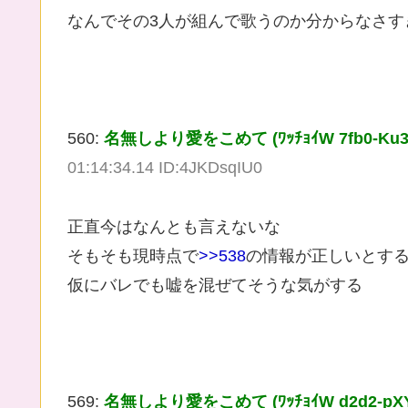
なんでその3人が組んで歌うのか分からなさす
560:
名無しより愛をこめて (ﾜｯﾁｮｲW 7fb0-Ku3F [2
01:14:34.14 ID:4JKDsqIU0
正直今はなんとも言えないな
そもそも現時点で
>>538
の情報が正しいとす
仮にバレでも嘘を混ぜてそうな気がする
569:
名無しより愛をこめて (ﾜｯﾁｮｲW d2d2-pXYx [2