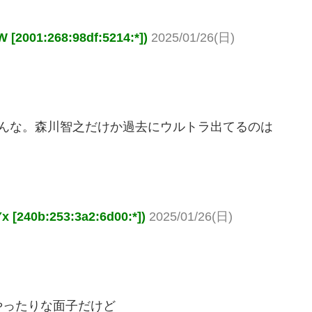
001:268:98df:5214:*])
2025/01/26(日)
らんな。森川智之だけか過去にウルトラ出てるのは
40b:253:3a2:6d00:*])
2025/01/26(日)
やったりな面子だけど