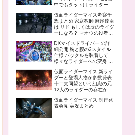
中でもダットは ライダーと
してのデザインもさること
仮面ライダーマイス考察予
ながら ちゃんと女性的なシ
想まとめ 家庭教師 麻尾達臣
ルエットを再現していて魅
は リド もしくは辰のライダ
力的
ーになる？ マオウの役者は
舞台に出演予定があるから
DXマイスドライバー の詳
途中退場の噂は信憑性が高
細公開 胸と腰の2スタイル
い ほか
仕様 バックルを装着して
様々なライダーへの変身 フ
ォームチェンジ が遊べる 5
仮面ライダーマイス 新ライ
人のライダーになれる 初回
ダーと登場人物が多数発表
生産限定スペシャルなりき
十二支同盟という組織の元
りセットも登場
12人のライダーの存在が示
唆される マイスにも 亀 狼
仮面ライダーマイス 制作発
鷹 など姿の変化するフォー
表会見 実況まとめ
ムが判明