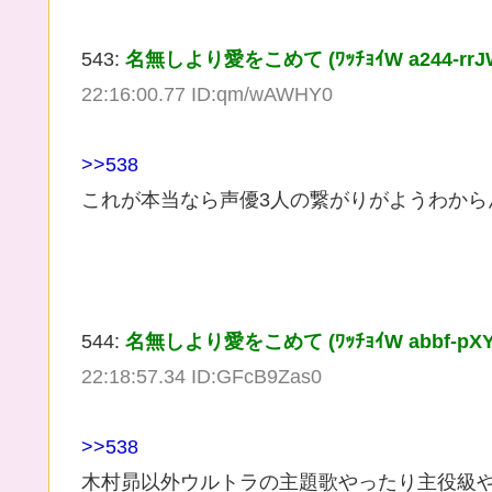
543:
名無しより愛をこめて (ﾜｯﾁｮｲW a244-rrJW [2
22:16:00.77 ID:qm/wAWHY0
>>538
これが本当なら声優3人の繋がりがようわか
544:
名無しより愛をこめて (ﾜｯﾁｮｲW abbf-pXYx [2
22:18:57.34 ID:GFcB9Zas0
>>538
木村昴以外ウルトラの主題歌やったり主役級