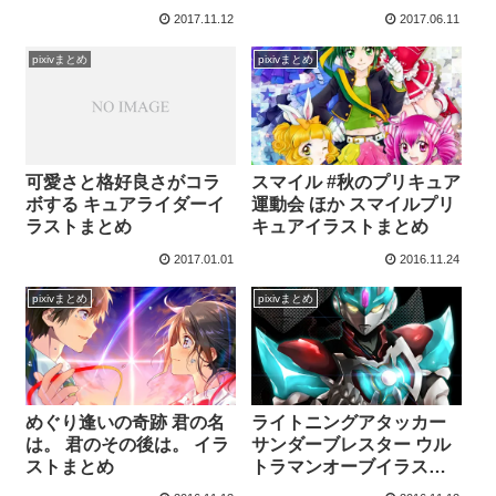
アアラモードイラストま
まとめ
2017.11.12
2017.06.11
とめ
pixivまとめ
pixivまとめ
スマイル #秋のプリキュア
可愛さと格好良さがコラ
運動会 ほか スマイルプリ
ボする キュアライダーイ
キュアイラストまとめ
ラストまとめ
2017.01.01
2016.11.24
pixivまとめ
pixivまとめ
めぐり逢いの奇跡 君の名
ライトニングアタッカー
は。 君のその後は。 イラ
サンダーブレスター ウル
ストまとめ
トラマンオーブイラスト
まとめ