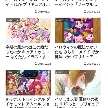
イト ほか プリキュアオー
ーイベント「ノーブルパ
ルスターズイラストまと
ーティ」 ほか プリンセス
2019.05.17
2018.12.11
め
プリキュアイラストまと
め
pixivまとめ
pixivまとめ
今期の最かわはこの娘だ
ハロウィンの魔法つかい
ったのか キュアトゥモロ
たち みらリコメイド ほか
ー はぐたん イラストまと
魔法つかいプリキュアイ
め
ラストまとめ
2018.12.02
2018.11.30
pixivまとめ
pixivまとめ
ルミナス トゥインクル ダ
ハリほま夫妻 夏祭りの夜
イヤモンド アムール ショ
に HUGっと！プリキュア