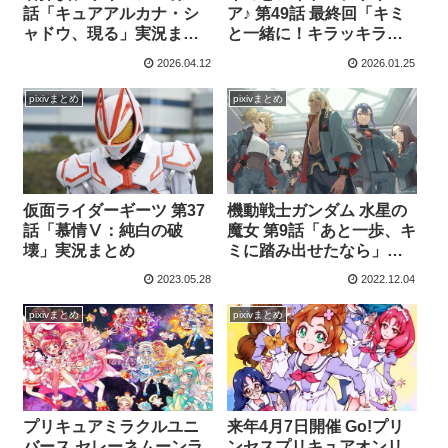
話「キュアアルカナ・シ
ア♪ 第49話 最終回「キミ
ャドウ、現る」実況まと
と一緒に！キラッキラン
め
ラン♪」実況まとめ
2026.04.12
2026.01.25
pixivまとめ
pixivまとめ
仮面ライダーギーツ 第37
機動戦士ガンダム 水星の
話「慕情Ⅴ：純白の破
魔女 第9話「あと一歩、キ
壊」実況まとめ
ミに踏み出せたなら」実
況まとめ
2023.05.28
2022.12.04
pixivまとめ
pixivまとめ
プリキュアミラクルユニ
来年4月7日開催 Go!プリ
バース セレーネムーンラ
ンセスプリキュアオンリ