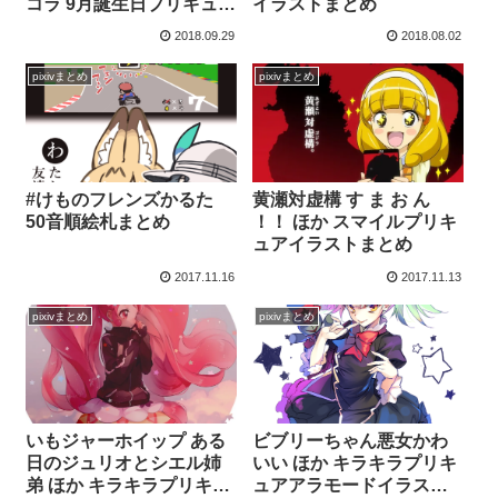
コラ 9月誕生日プリキュア
イラストまとめ
イラストまとめ
2018.09.29
2018.08.02
pixivまとめ
pixivまとめ
#けものフレンズかるた
黄瀬対虚構 す ま お ん
50音順絵札まとめ
！！ ほか スマイルプリキ
ュアイラストまとめ
2017.11.16
2017.11.13
pixivまとめ
pixivまとめ
いもジャーホイップ ある
ビブリーちゃん悪女かわ
日のジュリオとシエル姉
いい ほか キラキラプリキ
弟 ほか キラキラプリキュ
ュアアラモードイラスト