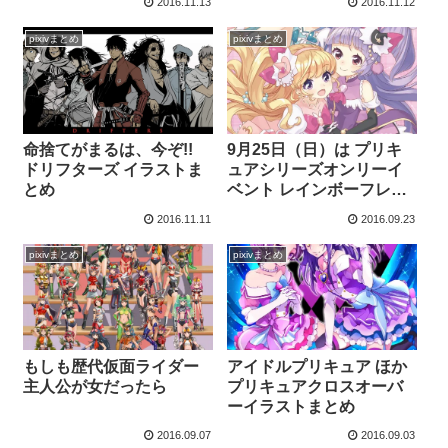
2016.11.13
2016.11.12
pixivまとめ
pixivまとめ
命捨てがまるは、今ぞ!!
9月25日（日）は プリキ
ドリフターズ イラストま
ュアシリーズオンリーイ
とめ
ベント レインボーフレー
バー15開催 参加サークル
2016.11.11
2016.09.23
お知らせまとめ
pixivまとめ
pixivまとめ
もしも歴代仮面ライダー
アイドルプリキュア ほか
主人公が女だったら
プリキュアクロスオーバ
ーイラストまとめ
2016.09.07
2016.09.03