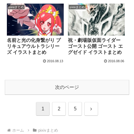
pixivまとめ
pixivまとめ
名前と光の化身繋がり プ
祝・劇場版仮面ライダー
リキュアウルトラシリー
ゴースト公開 ゴースト エ
ズ イラストまとめ
グゼイド イラストまとめ
2016.08.13
2016.08.06
次のページ
次
1
2
5
へ
ホーム
pixivまとめ