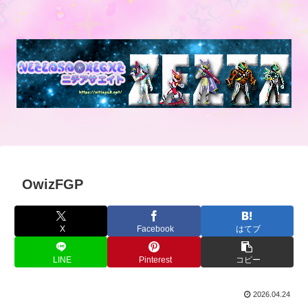
OwizFGP
X
Facebook
はてブ
LINE
Pinterest
コピー
2026.04.24