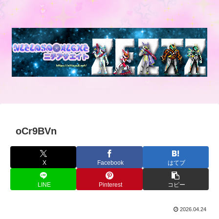
oCr9BVn
X
Facebook
はてブ
LINE
Pinterest
コピー
2026.04.24