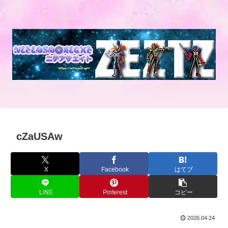
cZaUSAw
X
Facebook
はてブ
LINE
Pinterest
コピー
2026.04.24