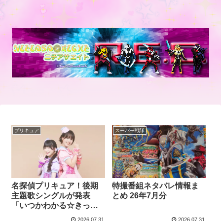
プリキュア
スーパー戦隊
名探偵プリキュア！後期
特撮番組ネタバレ情報ま
主題歌シングルが発表
とめ 26年7月分
「いつかわかる☆きっと
あえる」歌：熊田茜音＆
2026.07.31
2026.07.31