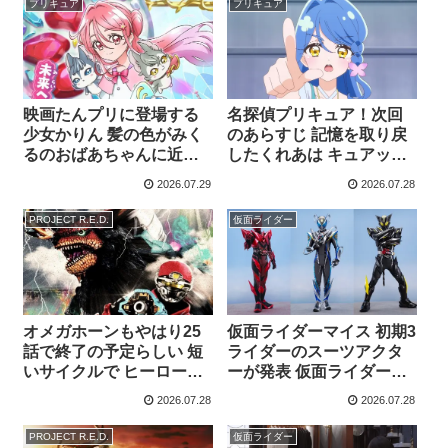
プリキュア
プリキュア
場するのだろうか
ンスの元でおなじみ 赤い
球が姿を現す
映画たんプリに登場する
名探偵プリキュア！次回
少女かりん 髪の色がみく
のあらすじ 記憶を取り戻
るのおばあちゃんに近い
したくれあは キュアット
所から 若い頃のおばあち
探偵事務所にいたのは本
2026.07.29
2026.07.28
ゃんではないかとの考察
当だが 探偵ではなかった
時空を行き来するたんプ
と打ち明ける 長谷川育美
PROJECT R.E.D.
仮面ライダー
リの世界観ならありえな
が聞いて驚いたというく
い設定ではない？
れあの過去も語られる
か？
オメガホーンもやはり25
仮面ライダーマイス 初期3
話で終了の予定らしい 短
ライダーのスーツアクタ
いサイクルで ヒーロー作
ーが発表 仮面ライダーマ
品を増やし クロスオーバ
イス役 中田裕士 仮面ライ
2026.07.28
2026.07.28
ーする作品群を造ってい
ダーマオウ役 縄田雄哉 仮
く オメガホーンは後半戦
面ライダーリド役 永徳
PROJECT R.E.D.
仮面ライダー