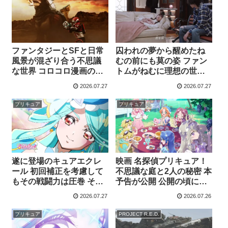
まで見れば 番組がやりた
いことが見えてくるはず
ファンタジーとSFと日常
囚われの夢から醒めたね
風景が混ざり合う不思議
むの前にも莫の姿 ファン
な世界 コロコロ漫画のよ
トムがねむに理想の世界
うだとも 善悪の争いより
の夢を見せていた裏で 莫
2026.07.27
2026.07.27
も謎と冒険を巡る物語に
は現実世界でねむを探し
なりそう 角醒ハンター オ
当てていた？ 仮面ライダ
プリキュア
プリキュア
メガホーン 第1話 感想ま
ーゼッツ Case 45 感想ま
とめ
とめ
遂に登場のキュアエクレ
映画 名探偵プリキュア！
ール 初回補正を考慮して
不思議な庭と2人の秘密 本
もその戦闘力は圧巻 そし
予告が公開 公開の頃には
て自分で制御ができず目
るるかも仲間に加入して
2026.07.27
2026.07.26
を回すポンコツ化も これ
いるようで4人並びで行動
で変身2回目とはどういう
している 白に金髪キャラ
プリキュア
PROJECT R.E.D.
事？ 名探偵プリキュア！
がいるが 映画の限定フォ