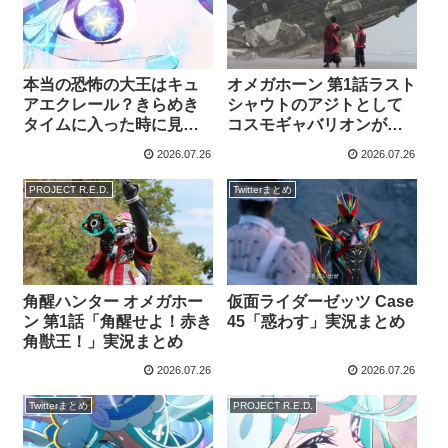
第26話 感想まとめ
ーム？ 白アルカナ？
本当の恐怖の大王はキュ
オメガホーン 第1話ラスト
アエクレール？きらめき
シャウトのアジトとして
タイムに入った時に見え
コスモギャバリオンが映
るシルエットがウソノワ
る 怜慈がこの世界に来た
2026.07.26
2026.07.26
ールの仮面に酷似してい
時の物？ 第2話には早速
る るるかが敵対を続ける
刹那 天羽本部長 キキコト
PROJECT R.E.D.
Twitterまとめ
のは 恐怖の大王への覚醒
が登場 予想以上にがっつ
を阻止する為？
りギャバンと絡む
角醒ハンター オメガホー
仮面ライダーゼッツ Case
ン 第1話「角醒せよ！赤き
45「惑わす」実況まとめ
角獣王！」実況まとめ
2026.07.26
2026.07.26
Twitterまとめ
PROJECT R.E.D.