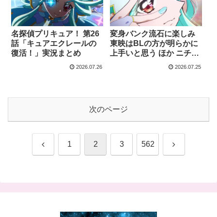
名探偵プリキュア！ 第26
変身バンク流石に楽しみ
話「キュアエクレールの
東映はBLの方が明らかに
復活！」実況まとめ
上手いと思う ほか ニチア
サ話題のツイートまとめ
2026.07.26
2026.07.25
次のページ
前
次
1
2
3
562
へ
へ