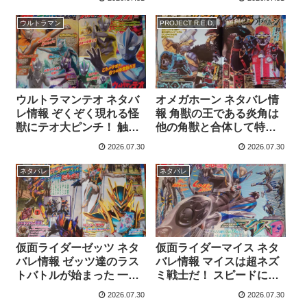
増井優花 各音楽サービス
で先行配信開始 タイトル
ウルトラマン
PROJECT R.E.D.
は来るべきあんなとの別
れを示唆しているのだろ
うか
ウルトラマンテオ ネタバ
オメガホーン ネタバレ情
レ情報 ぞくぞく現れる怪
報 角獣の王である炎角は
獣にテオ大ピンチ！ 触手
他の角獣と合体して特殊
怪獣ドシハガチ 孤独怪鳥
な攻撃を放つことができ
2026.07.30
2026.07.30
バルミリオン 電獣ヴォル
る 古道具屋に運び込まれ
トグ テオのピンチにプッ
た物に見覚えのある物を
ネタバレ
ネタバレ
チーが巨大化したぞ！
発見 これって銀河連邦警
察の手錠と警察手帳？
仮面ライダーゼッツ ネタ
仮面ライダーマイス ネタ
バレ情報 ゼッツ達のラス
バレ情報 マイスは超ネズ
トバトルが始まった 一人
ミ戦士だ！ スピードに優
になっても悪夢から人々
れ どんな所でも素早く動
2026.07.30
2026.07.30
を守り続ける事を誓う莫
き回る ライバルは猫の戦