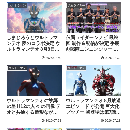
しかし 莫の体は現実と夢
士マオウ 武器は大剣マオ
ウルトラマン
仮面ライダー
の境を失いつつある
ウブレイド もう一人の猫
リドはマオウの為闘う
しまじろうとウルトラマ
仮面ライダーシノビ 最終
ンテオ 夢のコラボ決定 ウ
回 制作＆配信が決定 手裏
ルトラマンテオ 8月8日
剣戦隊ニンニンジャー ワ
(土)から4週連続で テレビ
ッショイ10周年突破！イ
2026.07.30
2026.07.30
番組 しまじろうのわお！
ベント内で解禁 ニンニン
に登場 テオの手のひらに
ジャーイベントでの発表
ウルトラマン
ウルトラマン
乗ってハッピー・ジャム
は ニンニンジャーキャス
ジャムを踊る姿も
トの出演もあるから？
ウルトラマンテオの故郷
ウルトラマンテオ 8月放送
の星 H12の人々 の画像 テ
エピソード が公開 巨大化
オと共通する造形ながら
プッチー 初登場は第7話
頭部の形状 体の紋様 カラ
22日放送は特別総集編 テ
2026.07.29
2026.07.29
ータイマーなどはそれぞ
オとは別の世界に住む エ
れ違う 今後物語の中で登
ーコの前にキングオブモ