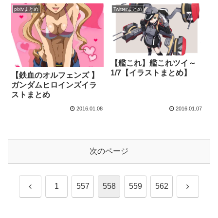
pixivまとめ
Twitterまとめ
【艦これ】艦これツイ～
1/7【イラストまとめ】
【鉄血のオルフェンズ 】
ガンダムヒロインズイラ
ストまとめ
2016.01.08
2016.01.07
次のページ
前
次
1
557
558
559
562
へ
へ