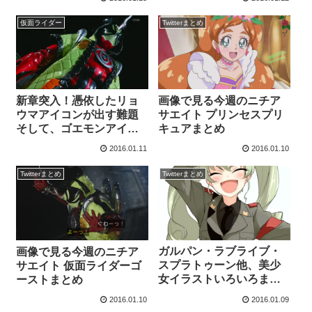
フェンズ 第14話感想まと
47話感想まとめ
め
仮面ライダー
Twitterまとめ
新章突入！憑依したリョ
画像で見る今週のニチア
ウマアイコンが出す難題
サエイト プリンセスプリ
そして、ゴエモンアイコ
キュアまとめ
ンの活躍 仮面ライダーゴ
2016.01.11
2016.01.10
ースト第13話感想まとめ
Twitterまとめ
Twitterまとめ
ガルパン・ラブライブ・
画像で見る今週のニチア
スプラトゥーン他、美少
サエイト 仮面ライダーゴ
女イラストいろいろまと
ーストまとめ
め
2016.01.10
2016.01.09