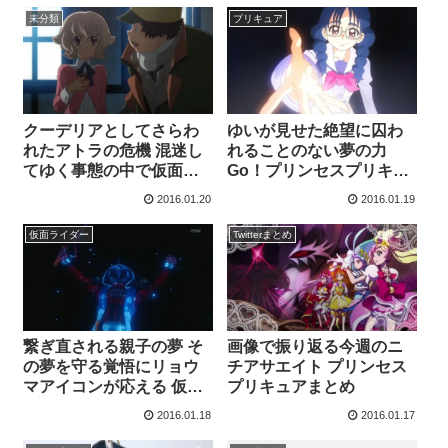
未分類
プリキュア
クーデリアとしてさらわ
ゆいが見せた絶望に囚わ
れたアトラの危機 混迷し
れることのない夢の力
てゆく事態の中で仮面の
Go！プリンセスプリキュ
男が暗躍する 機動戦士ガ
ア 第48話感想まとめ
2016.01.20
2016.01.19
ンダム 鉄血のオルフェン
ズ 第15話感想まとめ
仮面ライダー
Twitterまとめ
繋ぎ直される親子の夢 そ
画像で振り返る今週のニ
の夢を守る覚悟にリョウ
チアサエイト プリンセス
マアイコンが応える 仮面
プリキュアまとめ
ライダーゴースト第14話
2016.01.18
2016.01.17
感想まとめ