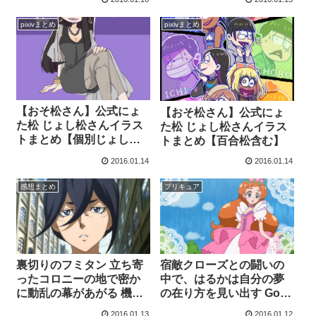
pixivまとめ
pixivまとめ
【おそ松さん】公式にょ
【おそ松さん】公式にょ
た松 じょし松さんイラス
た松 じょし松さんイラス
トまとめ【個別じょし松
トまとめ【百合松含む】
さん】
2016.01.14
2016.01.14
感想まとめ
プリキュア
裏切りのフミタン 立ち寄
宿敵クローズとの闘いの
ったコロニーの地で密か
中で、はるかは自分の夢
に動乱の幕があがる 機動
の在り方を見い出す Go！
戦士ガンダム 鉄血のオル
プリンセスプリキュア 第
2016.01.13
2016.01.12