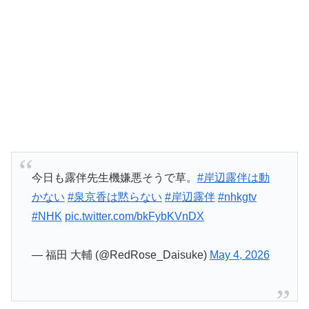
今日も露伴先生機嫌悪そうで草。
#岸辺露伴は動
かない
#泉京香は黙らない
#岸辺露伴
#nhkgtv
#NHK
pic.twitter.com/bkFybKVnDX
— 福田 大輔 (@RedRose_Daisuke)
May 4, 2026