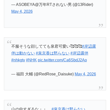
不服そうな顔してても泉君可愛い🥰🥰🥰
#岸辺露
伴は動かない
#泉京香は黙らない
#岸辺露伴
#nhkgtv
#NHK
pic.twitter.com/Ca6SbdJ2Ao
— 福田 大輔 (@RedRose_Daisuke)
May 4, 2026
山の中すぎるな・・
#泉京香は黙らない
pic.twitter.com/G1pLjOeftl
— ワトソン士 (@watoson43)
May 4, 2026