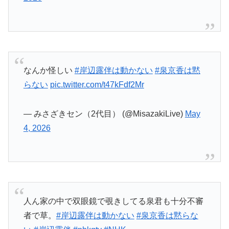
人ん家の中で双眼鏡で覗きしてる泉君も十分不審
者で草。
#岸辺露伴は動かない
#泉京香は黙らな
い
#岸辺露伴
#nhkgtv
#NHK
pic.twitter.com/X8Fbf1izQG
— 福田 大輔 (@RedRose_Daisuke)
May 4, 2026
舐めてる・・・・
#泉京香は黙らない
pic.twitter.com/vzgQlTckLw