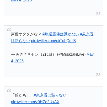
— みさざきセン（2代目） (@MisazakiLive)
May
4, 2026
「僕たち」…
#泉京香は黙らない
pic.twitter.com/z0HZe2UxAX
— タチバナ (@000315333913555)
May 4, 2026
いつものノンデリ
#岸辺露伴は動かない
#泉京香
は黙らない
pic.twitter.com/RntUMpeP93