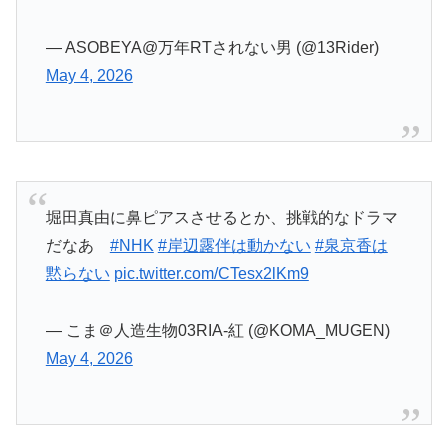
堀田真由に鼻ピアスさせるとか、挑戦的なドラマ
だなあ
#NHK
#岸辺露伴は動かない
#泉京香は
黙らない
pic.twitter.com/CTesx2lKm9
— こま＠人造生物03RIA-紅 (@KOMA_MUGEN)
May 4, 2026
仙台だからか…？と思いつつも絶対単純な理由じ
ゃなさそう…
#泉京香は黙らない
pic.twitter.com/7yOIHhzFkY
— タチバナ (@000315333913555)
May 4, 2026