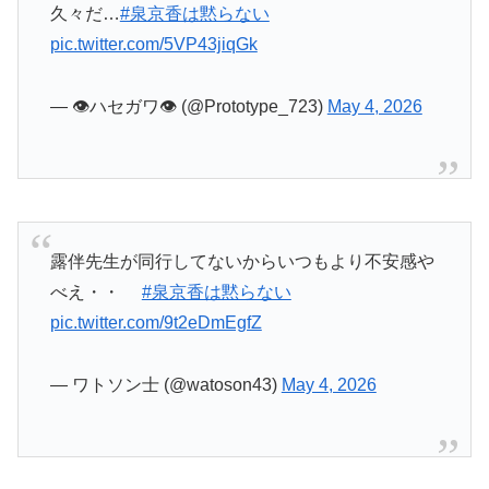
べえ・・
#泉京香は黙らない
pic.twitter.com/9t2eDmEgfZ
— ワトソン士 (@watoson43)
May 4, 2026