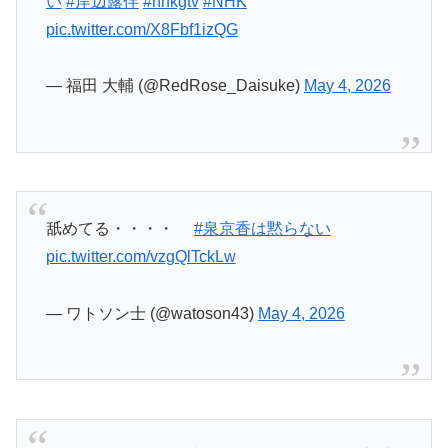
— ワトソン士 (@watoson43)
May 4, 2026
話題を逸らしたぞ
#岸辺露伴は動かない
#泉京香
は黙らない
pic.twitter.com/eRGyCokgMN
— みさざきセン（2代目） (@MisazakiLive)
May
4, 2026
「盗作とか？」って笑顔でクッソ煽りよるwww
#
岸辺露伴は動かない
#泉京香は黙らない
#岸辺露
伴
#nhkgtv
#NHK
pic.twitter.com/8v3YUgA6Tj