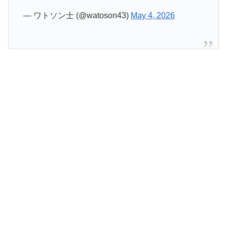
兄でいっこく堂してたのか…
#泉京香は黙らない
pic.twitter.com/mitDlgGpID
— タチバナ (@000315333913555)
May 4, 2026