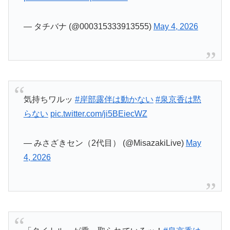
— タチバナ (@000315333913555)
May 4, 2026
気持ちワルッ
#岸部露伴は動かない
#泉京香は黙
らない
pic.twitter.com/ji5BEiecWZ
— みさざきセン（2代目） (@MisazakiLive)
May
4, 2026
「タイトル」が乗っ取られているッ！
#泉京香は
黙らない
pic.twitter.com/xF4dLlWfYt