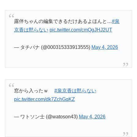
— ワトソン士 (@watoson43)
May 4, 2026
なんで一人だけ声が
#岸辺露伴は動かない
#泉京
香は黙らない
pic.twitter.com/KrLZz85zZM
— みさざきセン（2代目） (@MisazakiLive)
May
4, 2026
マジで舐めて声を奪う能力かよ！？
#泉京香は
黙らない
pic.twitter.com/LzJL08FhV2