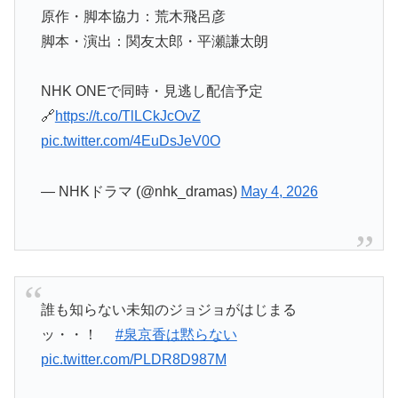
原作・脚本協力：荒木飛呂彦
脚本・演出：関友太郎・平瀬謙太朗
NHK ONEで同時・見逃し配信予定
🔗
https://t.co/TlLCkJcOvZ
pic.twitter.com/4EuDsJeV0O
— NHKドラマ (@nhk_dramas)
May 4, 2026
誰も知らない未知のジョジョがはじまる
ッ・・！
#泉京香は黙らない
pic.twitter.com/PLDR8D987M