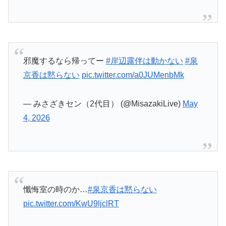
— みさざきセン（2代目） (@MisazakiLive)
May
4, 2026
懺悔室の時のか…
#泉京香は黙らない
pic.twitter.com/KwU9ljclRT
— タチバナ (@000315333913555)
May 4, 2026
なんかのワインです
#岸辺露伴は動かない
#泉京