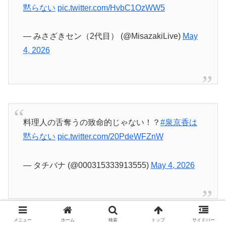
コイツもコイツでやべぇ
#岸辺露伴は動かない
#
泉京香は黙らない
pic.twitter.com/7RhwhVI6AN
— みさざきセン（2代目） (@MisazakiLive)
May
4, 2026
即オチ二コマ
#泉京香は黙らない
pic.twitter.com/UbcShUnfKD
— タチバナ (@000315333913555)
May 4, 2026
メニュー
ホーム
検索
トップ
サイドバー