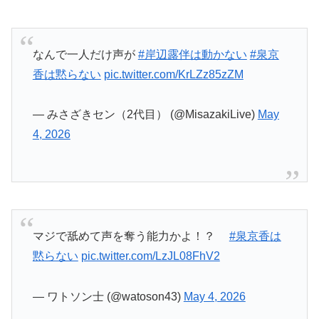
— ワトソン士 (@watoson43)
May 4, 2026
山寺宏一もビックリの七色の声
#岸辺露伴は動か
ない
#泉京香は黙らない
pic.twitter.com/C9RbVChgHV
— みさざきセン（2代目） (@MisazakiLive)
May
4, 2026