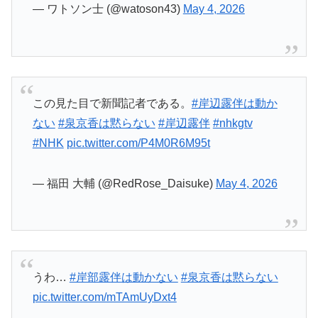
— ワトソン士 (@watoson43)
May 4, 2026
この見た目で新聞記者である。
#岸辺露伴は動か
ない
#泉京香は黙らない
#岸辺露伴
#nhkgtv
#NHK
pic.twitter.com/P4M0R6M95t
— 福田 大輔 (@RedRose_Daisuke)
May 4, 2026
うわ…
#岸部露伴は動かない
#泉京香は黙らない
pic.twitter.com/mTAmUyDxt4