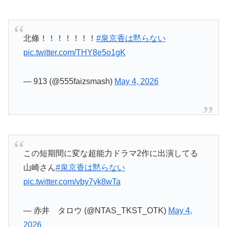
この短期間に変な超能力ドラマ2作に出演してる
山崎さん
#泉京香は黙らない
pic.twitter.com/vby7yk8wTa
— 赤井 タロウ (@NTAS_TKST_OTK)
May 4,
2026
なんか怪しい
#岸辺露伴は動かない
#泉京香は黙
らない
pic.twitter.com/t47kFdf2Mr
— みさざきセン（2代目） (@MisazakiLive)
May
4, 2026