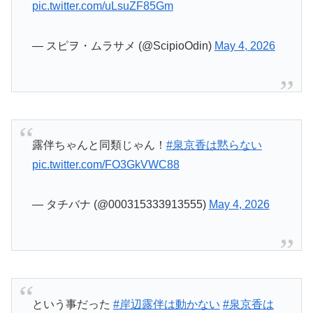
という事だった
#岸辺露伴は動かない
#泉京香は
黙らない
pic.twitter.com/HvbC1OzWW5
— みさざきセン（2代目） (@MisazakiLive)
May
4, 2026
料理人の舌奪うの致命的じゃない！？
#泉京香は
黙らない
pic.twitter.com/20PdeWFZnW
— タチバナ (@000315333913555)
May 4, 2026