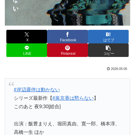
X
Facebook
はてブ
LINE
Pinterest
コピー
2026.05.05
#岸辺露伴は動かない
シリーズ最新作【
#泉京香は黙らない
】
このあと 夜9:30[総合]
出演：飯豊まりえ、堀田真由、寛一郎、橋本淳、
高橋一生 ほか