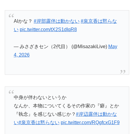
い
pic.twitter.com/tX2S1dIqR8
— みさざきセン（2代目） (@MisazakiLive)
May
4, 2026
中身が伴わないというか
なんか、本物についてくるその作家の『癖』とか
『執念』を感じない感じか？
#岸辺露伴は動かな
い
#泉京香は黙らない
pic.twitter.com/RQgfcxG1F9
— ASOBEYA@万年RTされない男 (@13Rider)
May 4, 2026