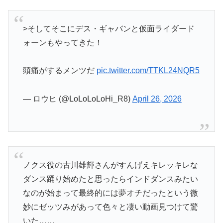
>そしてそこにデス・ギャバンと仮面ライダード
ォーンもやってきた！
頭痛がするメンツだ
pic.twitter.com/TTKL24NQR5
— ロウヒ (@LoLoLoLoHi_R8)
April 26, 2026
ノクス役の古川雄輝さんがすんげえキレッキレな
ダンス踊り始めたと思ったらインドダンスみたい
なのが始まって最終的には夢オチだったという微
妙にゼッツみがあって色々と凄い動画見つけて驚
いた……