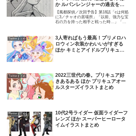
か ルパンレンジャーの過去を見
て照井竜とウェザードーパントの
【風都探偵／次回予告】第18話「cは何処
因縁を思い出す人たち
に3／チャオの居場所」「以前、強力な宝
石の力を持った相手と戦った時…」「マ
リーナ・エメラルド…それが答えだ」
「捨てたもんじゃないかもね、この
街…」2月19日月曜日発売、スピリッツ12
3人寄ればもう最高！プリメロハ
Twitterまとめ
号掲載。これで決ま...
ロウィン衣装かわいいがすぎる
ほか キミとアイドルプリキュア♪
イラストまとめ
2022三世代の春。プリキュア好
Twitterまとめ
きあるある ほか プリキュアオー
ルスターズイラストまとめ
10代2号ライダー 仮面ライダーフ
Twitterまとめ
レンズ ほか スーパーヒーロータ
イムイラストまとめ