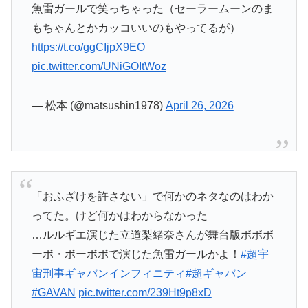
魚雷ガールで笑っちゃった（セーラームーンのま
もちゃんとかカッコいいのもやってるが）
https://t.co/ggCIjpX9EO
pic.twitter.com/UNiGOItWoz
— 松本 (@matsushin1978)
April 26, 2026
「おふざけを許さない」で何かのネタなのはわか
ってた。けど何かはわからなかった
…ルルギエ演じた立道梨緒奈さんが舞台版ボボボ
ーボ・ボーボボで演じた魚雷ガールかよ！
#超宇
宙刑事ギャバンインフィニティ
#超ギャバン
#GAVAN
pic.twitter.com/239Ht9p8xD