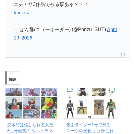
ニチアサ3作品で被る事ある？？？
#nitiasa
— ぽん酢(ニューオーダー) (@Ponzu_SHT)
April
19, 2026
関連
悠木碧は信じられる女だ
仮面ライダー1号で見る
3元号最初の ウルトラマ
スーツの変化 まさかこれ