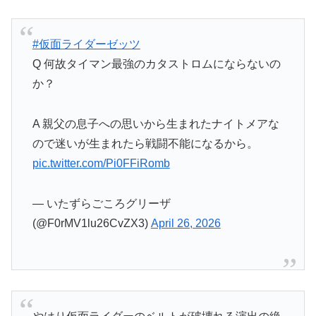
#仮面ライダーゼッツ
Q 何故タイマン最強のカタストロムにならないの
か？
A 親父の息子への思いから生まれたナイトメアな
ので迷いが生まれたら戦闘不能になるから。
pic.twitter.com/Pi0FFiRomb
— いたずらごころグリーザ
(@F0rMV1lu26CvZX3)
April 26, 2026