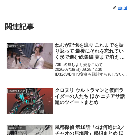
eight
関連記事
ねむが記憶を辿り これまでを振
仮面ライダー
り返って 最後にそれを忘れてい
く形で進む総集編 莫まで消え レ
ディが見せたいねむの世界が始ま
739: 名無しより愛をこめて
る 仮面ライダーゼッツ Case 44
2026/07/19(日) 09:29:42.30
ID:t2dWB4Hr0変身も戦闘すらもしないの
感想まとめ
は歴代ライダーの中でも珍しいよな741:
名無しより愛をこめて 2026/07/19(日)
09:30:01...
クロヌリ ウルトラマンと仮面ラ
Twitterまとめ
イダーの人たち ほか ニチアサ話
題のツイートまとめ
風都探偵 第18話「cは何処に3／
仮面ライダー
チャオの居場所」感想まとめ ほ