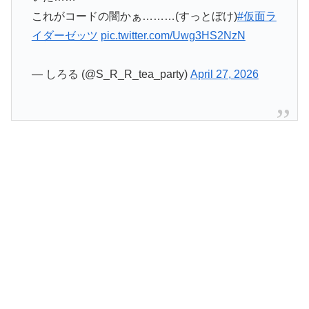
これがコードの闇かぁ………(すっとぼけ)
#仮面ラ
イダーゼッツ
pic.twitter.com/Uwg3HS2NzN
— しろる (@S_R_R_tea_party)
April 27, 2026